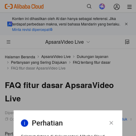
Konten ini dihasilkan oleh AI dan hanya sebagai referensi. Jika
terdapat perbedaan makna, versi bahasa Mandarin yang berlaku.
Minta revisi dipercepat
ApsaraVideo Live
ApsaraVideo Live
Dukungan layanan
Halaman Beranda
Pertanyaan yang Sering Diajukan
FAQ tentang fitur dasar
FAQ fitur dasar ApsaraVideo Live
FAQ fitur dasar ApsaraVideo
Live
Diperbarui pada:
2026-06-03 19:56:01
Copy as MD
Produk
Perhatian
Pertanyaan yang sering diajukan mengenai fitur dasar