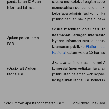
pendaftaran ICP dan
secara mencolok di bagian seperti
informasi lainnya
memudahkan pengunjung untuk memv
Beberapa administrasi komunikas
pemberitahuan hak cipta di bawah 
Sesuai ketentuan terkait dari
Tind
Keamanan Jaringan Internasiona
Ajukan pendaftaran
layanan informasi internet harus m
PSB
keamanan publik ke
Platform Lay
Nasional
dalam waktu 30 hari sete
Jika layanan informasi internet An
(Opsional) Ajukan
komersial (menyediakan layanan i
lisensi ICP
pembuatan halaman web kepada pe
mengajukan lisensi ICP komersial 
Sebelumnya:
Apa itu pendaftaran ICP?
Berikutnya: Tidak ada