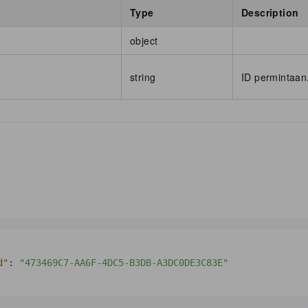
Type
Description
object
string
ID permintaan
d"
:
"473469C7-AA6F-4DC5-B3DB-A3DC0DE3C83E"