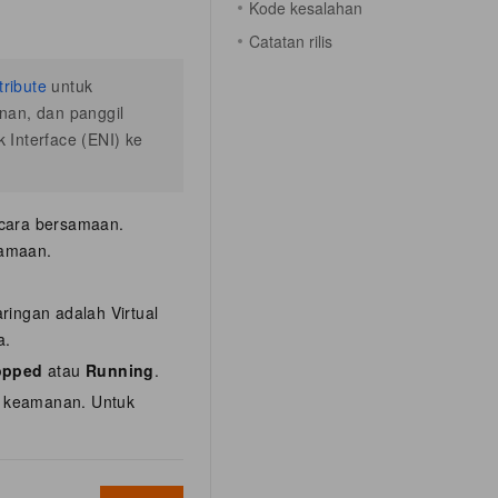
Kode kesalahan
Catatan rilis
tribute
untuk
an, dan panggil
Interface (ENI) ke
ecara bersamaan.
samaan.
ringan adalah Virtual
a.
opped
atau
Running
.
p keamanan. Untuk