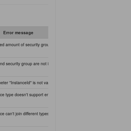
Error message
De
ed amount of security groups that an
and security group are not in the same
ter "InstanceId" is not valid.
ce type doesn't support enterprise level
e can't join different types of security