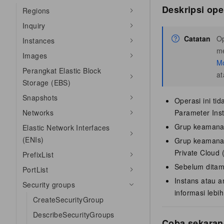
Deskripsi op
Regions
Inquiry
Catatan
Op
Instances
m
Images
Mo
Perangkat Elastic Block
a
Storage (EBS)
Snapshots
Operasi ini t
Networks
Parameter Inst
Grup keamanan
Elastic Network Interfaces
(ENIs)
Grup keamanan 
Private Cloud
PrefixList
Sebelum ditam
PortList
Instans atau 
Security groups
informasi lebih
CreateSecurityGroup
DescribeSecurityGroups
Coba sekaran