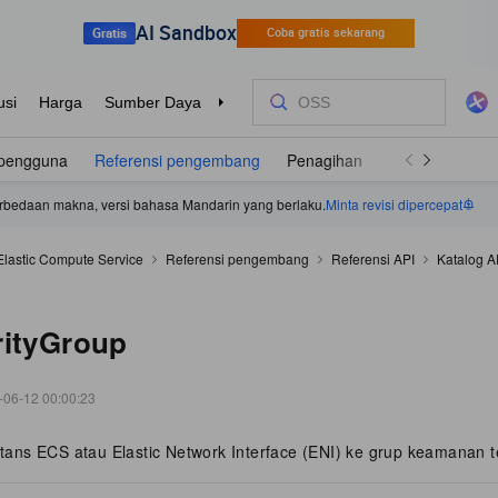
pengguna
Referensi pengembang
Penagihan
Pertanyaan U
 perbedaan makna, versi bahasa Mandarin yang berlaku.
Minta revisi dipercepat
Elastic Compute Service
Referensi pengembang
Referensi API
Katalog A
rityGroup
-06-12 00:00:23
ns ECS atau Elastic Network Interface (ENI) ke grup keamanan te