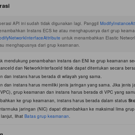
erasi
erasi API ini sudah tidak digunakan lagi. Panggil
ModifyInstanceAt
enambahkan Instans ECS ke atau menghapusnya dari grup keaman
difyNetworkInterfaceAttribute
untuk menambahkan Elastic Network 
tau menghapusnya dari grup keamanan.
idak mendukung penambahan instans dan ENI ke grup keamanan s
anceId dan NetworkInterfaceId tidak dapat ditentukan secara ber
 dan instans harus berada di wilayah yang sama.
dan instans harus memiliki jenis jaringan yang sama. Jika jenis ja
 (VPC), grup keamanan dan instans harus berada di VPC yang sam
bahkan ke grup keamanan, instans harus berada dalam status
St
antarmuka jaringan (NIC) dapat ditambahkan ke maksimal lima gru
 lanjut, lihat
Batas grup keamanan
.
g