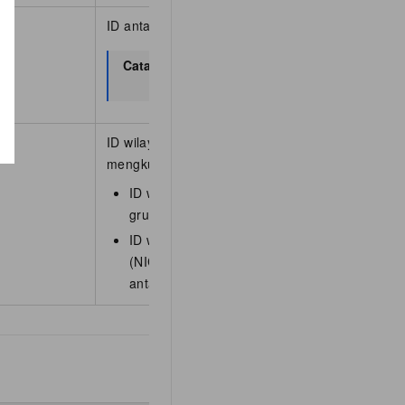
ID antarmuka jaringan (NIC).
Catatan
Jika parameter ini ditentukan, Insta
dikosongkan.
ID wilayah. Anda dapat memanggil
DescribeRegi
mengkueri daftar wilayah terbaru.
ID wilayah bersifat opsional saat menambahk
grup keamanan.
ID wilayah wajib saat menambahkan antarmu
(NIC) ke grup keamanan. Tentukan wilayah 
antarmuka jaringan (NIC) berada.