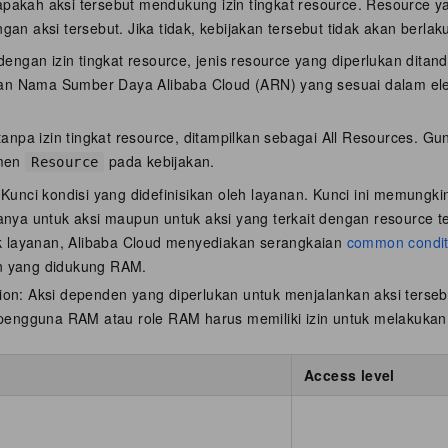
pakah aksi tersebut mendukung izin tingkat resource. Resource y
gan aksi tersebut. Jika tidak, kebijakan tersebut tidak akan berlak
dengan izin tingkat resource, jenis resource yang diperlukan ditan
kan Nama Sumber Daya Alibaba Cloud (ARN) yang sesuai dalam e
tanpa izin tingkat resource, ditampilkan sebagai All Resources. Gu
emen
pada kebijakan.
Resource
 Kunci kondisi yang didefinisikan oleh layanan. Kunci ini memungkin
anya untuk aksi maupun untuk aksi yang terkait dengan resource te
fik layanan, Alibaba Cloud menyediakan serangkaian
common condit
n yang didukung RAM.
ion: Aksi dependen yang diperlukan untuk menjalankan aksi terse
, pengguna RAM atau role RAM harus memiliki izin untuk melakuka
Access level