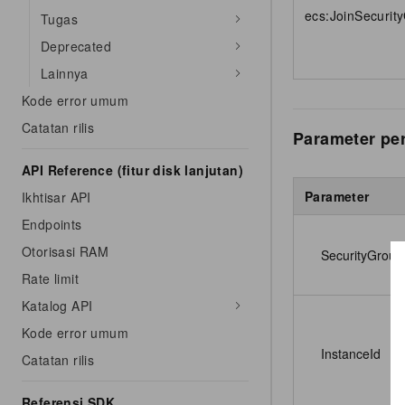
ecs:JoinSecurit
Tugas
Deprecated
Lainnya
Kode error umum
Catatan rilis
Parameter pe
API Reference (fitur disk lanjutan)
Parameter
Ikhtisar API
Endpoints
Otorisasi RAM
SecurityGroup
Rate limit
Katalog API
Kode error umum
InstanceId
Catatan rilis
Referensi SDK