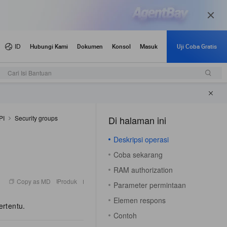
mum
Pengumuman dan pembaruan
Cari Isi Bantuan
PI
Security groups
Di halaman ini
（1）
Deskripsi operasi
Coba sekarang
RAM authorization
Copy as MD
Produk
Parameter permintaan
Elemen respons
rtentu.
Contoh