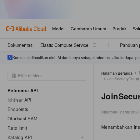
Dokumentasi
Elastic Compute Service
Panduan 
Konten ini dihasilkan oleh AI dan hanya sebagai referensi. Jika terdapat
Halaman Beranda
JoinSecurityGroup
Referensi API
JoinSecu
Ikhtisar API
Endpoints
Diperbarui pada:
2026
Otorisasi RAM
Menambahkan Insta
Rate limit
Katalog API