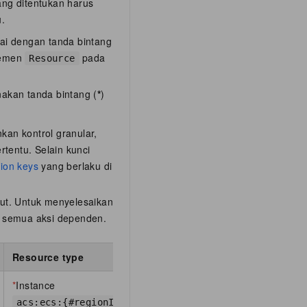
ang ditentukan harus
u.
dai dengan tanda bintang
lemen
pada
Resource
nakan tanda bintang (
*
)
kan kontrol granular,
rtentu. Selain kunci
ion keys
yang berlaku di
but. Untuk menyelesaikan
n semua aksi dependen.
Resource type
*
Instance
acs:ecs:{#regionId}:{#accountId}:instance/{#instan