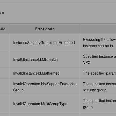
an
ode
Error code
Exceeding the allow
InstanceSecurityGroupLimitExceeded
instance can be in.
Specified instance 
InvalidInstanceId.Mismatch
VPC.
InvalidInstanceId.Malformed
The specified parame
InvalidOperation.NotSupportEnterprise
The specified instan
Group
security group.
The specified instanc
InvalidOperation.MultiGroupType
group.