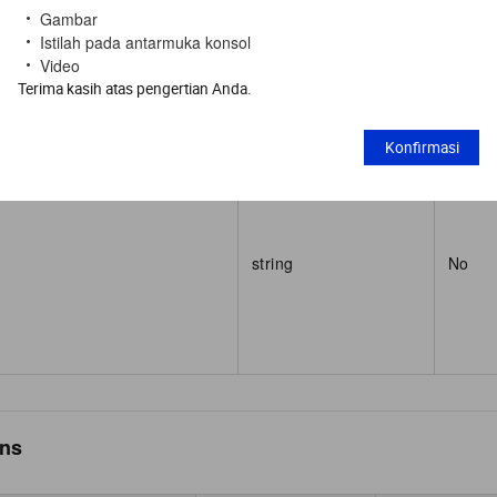
Gambar
Istilah pada antarmuka konsol
Video
aceId
string
No
Terima kasih atas pengertian Anda.
Konfirmasi
string
No
ns