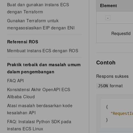
Buat dan gunakan instans ECS
Element
dengan Terraform
Gunakan Terraform untuk
mengasosiasikan EIP dengan ENI
RequestId
Referensi ROS
Membuat instans ECS dengan ROS
Contoh
Praktik terbaik dan masalah umum
dalam pengembangan
Respons sukses
FAQ API
format
JSON
Konsistensi Akhir OpenAPI ECS
Alibaba Cloud
Atasi masalah berdasarkan kode
{
kesalahan API
"RequestI
}
FAQ: Instalasi Python SDK pada
instans ECS Linux