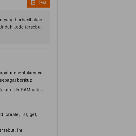
Test
n yang berhasil akan
Unduh kode tersebut
 dapat menentukannya
ebagai berikut:
jakan izin RAM untuk
: create, list, get,
rsebut. Ini