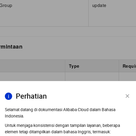
yGroup
update
rmintaan
Type
Requi
Id
string
Yes
Perhatian
Selamat datang di dokumentasi Alibaba Cloud dalam Bahasa
Indonesia.
string
No
Untuk menjaga konsistensi dengan tampilan layanan, beberapa
elemen tetap ditampilkan dalam bahasa Inggris, termasuk: