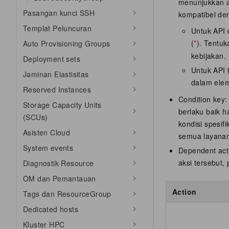
menunjukkan a
Pasangan kunci SSH
kompatibel den
Templat Peluncuran
Untuk API 
(
*
). Tentu
Auto Provisioning Groups
kebijakan.
Deployment sets
Untuk API 
Jaminan Elastisitas
dalam el
Reserved Instances
Condition key:
Storage Capacity Units
berlaku baik h
(SCUs)
kondisi spesi
Asisten Cloud
semua layana
System events
Dependent act
aksi tersebut
Diagnostik Resource
OM dan Pemantauan
Action
Tags dan ResourceGroup
Dedicated hosts
Kluster HPC