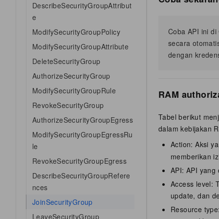
DescribeSecurityGroupAttribut
e
Coba API ini d
ModifySecurityGroupPolicy
secara otomati
ModifySecurityGroupAttribute
dengan kredens
DeleteSecurityGroup
AuthorizeSecurityGroup
ModifySecurityGroupRule
RAM authoriz
RevokeSecurityGroup
Tabel berikut men
AuthorizeSecurityGroupEgress
dalam kebijakan R
ModifySecurityGroupEgressRu
Action: Aksi 
le
memberikan iz
RevokeSecurityGroupEgress
API: API yang 
DescribeSecurityGroupRefere
Access level: T
nces
update, dan de
JoinSecurityGroup
Resource type:
LeaveSecurityGroup