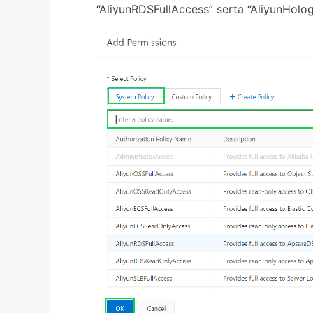
“AliyunRDSFullAccess” serta “AliyunHolog