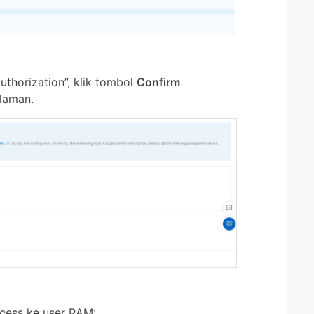
thorization”, klik tombol
Confirm
laman.
cess ke user RAM: