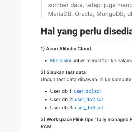
sumber data, tetapi juga mend
MariaDB, Oracle, MongoDB, dl
Hal yang perlu disedi
1) Akun Alibaba Cloud
Klik disini
untuk mendaftar ke halama
2) Siapkan test data
Unduh test data dibawah ini ke komputer
User db 1:
user_db1.sql
User db 2:
user_db2.sql
User db 3:
user_db3.sql
3) Workspace Flink tipe “fully managed Fl
RAM