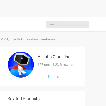
el MySQL ke Hologres data warehouse
Alibaba Cloud Indonesia
127 posts |
23
followers
Follow
Related Products