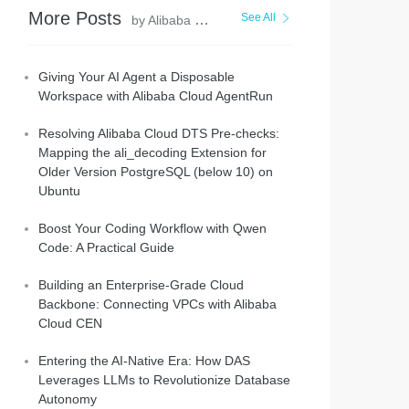
More Posts
See All
by Alibaba Cloud Indonesia
Giving Your AI Agent a Disposable
Workspace with Alibaba Cloud AgentRun
Resolving Alibaba Cloud DTS Pre-checks:
Mapping the ali_decoding Extension for
Older Version PostgreSQL (below 10) on
Ubuntu
Boost Your Coding Workflow with Qwen
Code: A Practical Guide
Building an Enterprise-Grade Cloud
Backbone: Connecting VPCs with Alibaba
Cloud CEN
Entering the AI-Native Era: How DAS
Leverages LLMs to Revolutionize Database
Autonomy