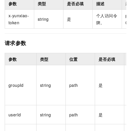
参数
类型
是否必填
描述
示
x-yunxiao-
个人访问令
pt-
string
是
token
牌。
0f
请求参数
参数
类型
位置
是否必填
代
或
groupId
string
path
是
E
userId
string
path
是
I