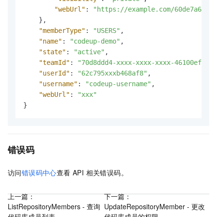
"webUrl"
:
"https://example.com/60de7a68527
}
,
"memberType"
:
"USERS"
,
"name"
:
"codeup-demo"
,
"state"
:
"active"
,
"teamId"
:
"70d8ddd4-xxxx-xxxx-xxxx-46100efe985
"userId"
:
"62c795xxxb468af8"
,
"username"
:
"codeup-username"
,
"webUrl"
:
"xxx"
}
错误码
访问
错误码中心
查看 API 相关错误码。
上一篇：
下一篇：
ListRepositoryMembers - 查询
UpdateRepositoryMember - 更改
代码库成员列表
代码库成员的权限