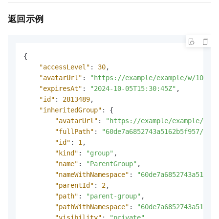
返回示例
{
"accessLevel"
:
30
,
"avatarUrl"
:
"https://example/example/w/100/h/
"expiresAt"
:
"2024-10-05T15:30:45Z"
,
"id"
:
2813489
,
"inheritedGroup"
:
{
"avatarUrl"
:
"https://example/example/w/10
"fullPath"
:
"60de7a6852743a5162b5f957/pare
"id"
:
1
,
"kind"
:
"group"
,
"name"
:
"ParentGroup"
,
"nameWithNamespace"
:
"60de7a6852743a5162b5
"parentId"
:
2
,
"path"
:
"parent-group"
,
"pathWithNamespace"
:
"60de7a6852743a5162b5
"visibility"
:
"private"
,