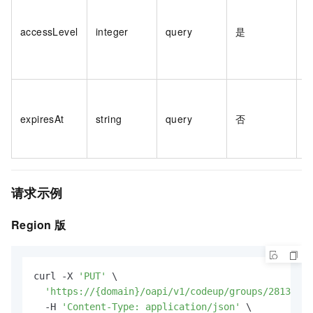
2
accessLevel
integer
query
是
者
发
expiresAt
string
query
否
式
M
请求示例
Region
版
curl -X 
'PUT'
 \

'https://{domain}/oapi/v1/codeup/groups/2813489
  -H 
'Content-Type: application/json'
 \
