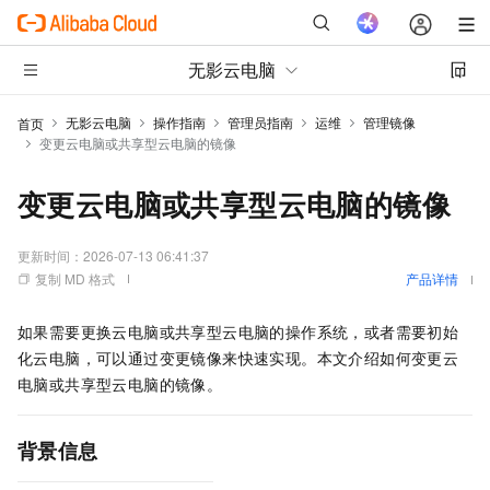
无影云电脑
无影云电脑
操作指南
管理员指南
运维
管理镜像
首页
变更云电脑或共享型云电脑的镜像
变更云电脑或共享型云电脑的镜像
更新时间：
2026-07-13 06:41:37
复制 MD 格式
产品详情
如果需要更换云电脑或共享型云电脑的操作系统，或者需要初始
化云电脑，可以通过变更镜像来快速实现。本文介绍如何变更云
电脑或共享型云电脑的镜像。
背景信息