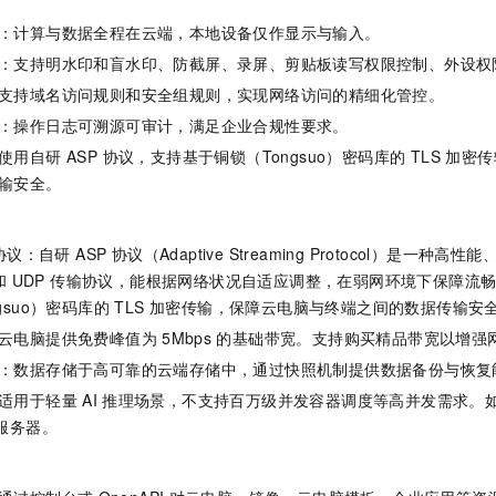
：计算与数据全程在云端，本地设备仅作显示与输入。
：支持明水印和盲水印、防截屏、录屏、剪贴板读写权限控制、外设权
支持域名访问规则和安全组规则，实现网络访问的精细化管控。
：操作日志可溯源可审计，满足企业合规性要求。
用自研 ASP 协议，支持基于铜锁（Tongsuo）密码库的 TLS 加
输安全。
协议：自研 ASP 协议（Adaptive Streaming Protocol）是一
P 和 UDP 传输协议，能根据网络状况自适应调整，在弱网环境下保障流畅
ngsuo）密码库的 TLS 加密传输，保障云电脑与终端之间的数据传输安
云电脑提供免费峰值为
5Mbps
的基础带宽。支持购买精品带宽以增强
：数据存储于高可靠的云端存储中，通过快照机制提供数据备份与恢复
适用于轻量
AI
推理场景，不支持百万级并发容器调度等高并发需求。
服务器。