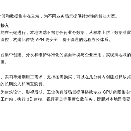
计算和数据集中在云端，为不同业务场景提供针对性的解决方案。
全接入
算均在云端进行，本地终端不留存任何业务数据，从根本上防止数据泄
限管控，构建比传统
VPN
更安全、易于管理的远程办公体系。
制台集中创建、分发和维护标准化的桌面环境与企业应用，实现跨地域
杂度。
工
训、实习等短期用工需求，支持按需购买，可以在几分钟内创建或释放
购的长期投入和闲置浪费。
理
为建筑设计、影视后期、工业仿真等场景提供搭载专业
GPU
的图形实
端工作站，执行
3D
建模、视频渲染等重度负载任务，摆脱对本地昂贵硬