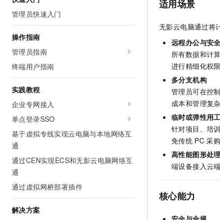
适用场景
管理员快速入门
无影云电脑通过将
操作指南
远程办公与安
管理员指南
所有数据和计
进行精细化权
终端用户指南
多分支机构
实践教程
管理员可在控
成本和管理复
企业专网接入
临时或弹性用
单点登录SSO
针对项目、培
基于虚拟专线实现云电脑与本地网络互
免传统
PC
采
通
高性能图形处
通过CEN实现ECS和无影云电脑网络互
端设备接入云
通
通过虚拟网桥部署插件
核心能力
解决方案
安全与合规