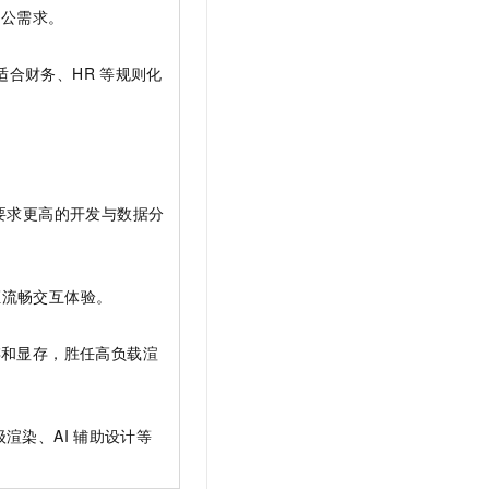
办公需求。
适合财务、HR
等规则化
。
要求更高的开发与数据分
证流畅交互体验。
存和显存，胜任高负载渲
渲染、AI
辅助设计等