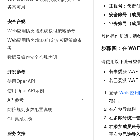
主账号
：负责
务高可用
安全账号（成
安全合规
业务账号（成
Web应用防火墙系统权限策略参考
具体操作步骤，请
Web应用防火墙3.0自定义权限策略参
考
步骤四：在
WAF
数据及操作安全合规声明
请使用以下账号登
若未委派 WA
开发参考
若已委派 WA
使用OpenAPI
使用OpenAPI示例
登录
Web
应用
API参考
地
）
。
在左侧导航栏
防护规则参数配置说明
在
多账号统一
CLI集成示例
在
添加成员账
服务支持
至右侧
已选导