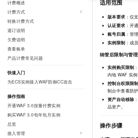
适用范围
计费概述
计费方式
版本要求
：仅支
转换计费方式
认证要求
：开
退订说明
账号归属
：管
欠费说明
实例限制
：成员
查看账单
纳管后限制与管理
产品计费常见问题
实例购买限制
快速入门
内地 WAF 
为ECS实例接入WAF防御CC攻击
控制台权限限
制台中查看防
操作指南
资产自动移除
开通WAF 3.0按量付费实例
品资产。
购买WAF 3.0包年包月实例
总览
操作步骤
接入管理