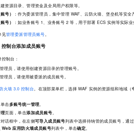
创建资源目录、管理资金及全局用户权限等。
员账号）
：作为委派管理员，集中管理 WAF、云防火墙、堡垒机等安全
员账号）
：如业务账号 1、业务账号 2 等，用于部署 ECS 实例等实际
参见
管理委派管理员账号
。
控制台添加成员账号
录控制台：
F 管理员，请使用创建资源目录的管理账号。
F 管理员，请使用被委派的成员账号。
防火墙
3.0
控制台
。在顶部菜单栏，选择
WAF
实例的资源组和地域（
，单击
多账号统一管理
。
管理
页面，单击
添加成员账号
。
号
对话框中，在左侧
可导入成员账号
列表中选择待纳管的成员账号，通
入
Web
应用防火墙成员账号
列表中，单击
确定
。