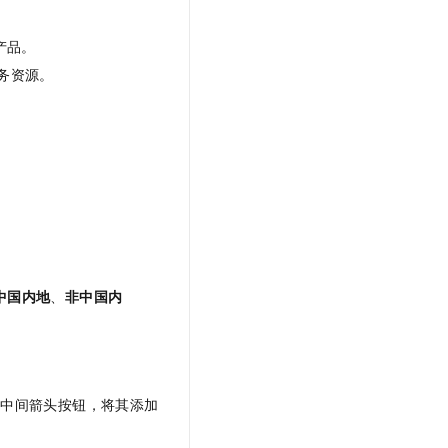
产品。
业务资源。
中国内地
、
非中国内
过中间箭头按钮，将其添加