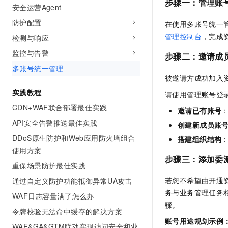
步骤一：管理账
安全运营Agent
防护配置
在使用多账号统一
管理控制台
，完成
检测与响应
监控与告警
步骤二：邀请成
多账号统一管理
被邀请方成功加入
实践教程
请使用管理账号登
CDN+WAF联合部署最佳实践
邀请已有账号
API安全告警推送最佳实践
创建新成员账
DDoS原生防护和Web应用防火墙组合
搭建组织结构
使用方案
步骤三：添加委
重保场景防护最佳实践
若您不希望由开通
通过自定义防护功能抵御异常UA攻击
务与业务管理任务
WAF日志容量满了怎么办
骤。
令牌校验无法命中缓存的解决方案
账号用途规划示例
WAF&GA&GTM联动实现访问安全和业