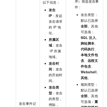
序）筛选攻击事
以下信息：
件：
攻击
攻击类型：
IP
：发起
默认已选择
攻击请求
全部
。其他
的
IP
地
可选项：
址。
SQL
注入
、
所属区
跨站脚本
、
域
：攻击
代码执行
、
IP
所属
本地文件包
地域。
含
、
远程文
攻击时
件包含
、
间
：攻击
Webshell
、
的开始时
其他
。
间。
规则类型：
攻击类
默认已选择
型
：攻击
全部
。其他
的类型，
可选项：
重
攻击事件记
例如，