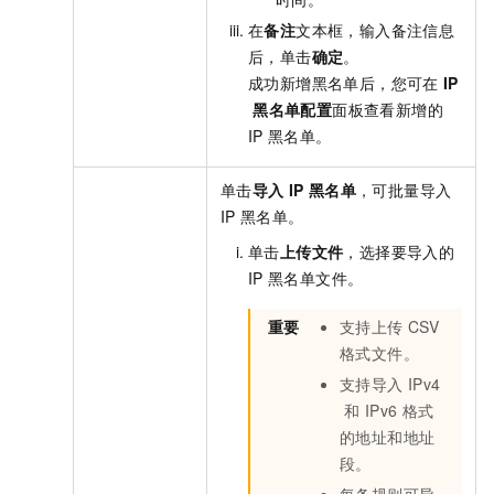
在
备注
文本框，输入备注信息
后，单击
确定
。
成功新增黑名单后，您可在
IP
黑名单配置
面板查看新增的
IP
黑名单。
单击
导入
IP
黑名单
，可批量导入
IP
黑名单。
单击
上传文件
，选择要导入的
IP
黑名单文件。
重要
支持上传
CSV
格式文件。
支持导入
IPv4
和
IPv6
格式
的地址和地址
段。
每条规则可导