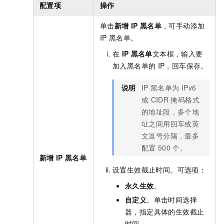
配置项
操作
单击
新增
IP
黑名单
，可手动添加
IP
黑名单。
在
IP
黑名单
文本框，输入要
加入黑名单的
IP，回车保存。
说明
IP
黑名单为
IPv6
或
CIDR
掩码格式
的地址段，多个地
址之间用回车或英
文逗号分隔，最多
配置
500
个。
新增
IP
黑名单
设置生效截止时间。可选项：
永久生效
。
自定义
。单击时间选择
器，指定具体的生效截止
时间。