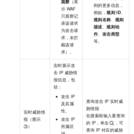
观察
（表
则的更多信息，
示
WAF
例如，
规则
ID
、
只观察记
规则名称
、
规则
录该请求
描述
、
规则动
为攻击请
作
、
攻击类型
求，未拦
等。
截该请
求）。
实时展示攻
击
IP
威胁情
报信息，包
括：
攻击
IP
查询攻击
IP
实时威
及其属
胁情报
性。
实时威胁情
在搜索框输入要查询
报（图示
攻击
IP
的
IP，单击
，可
③）
所属区
查询
IP
对应的威胁
域。