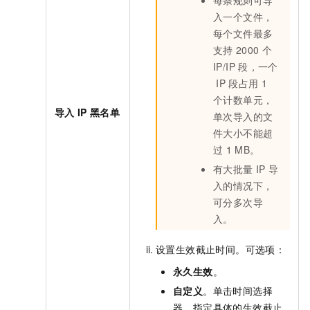
入一个文件，
每个文件最多
支持
2000
个
IP/IP
段，一个
IP
段占用
1
个计数单元，
导入
IP
黑名单
单次导入的文
件大小不能超
过
1 MB。
有大批量
IP
导
入的情况下，
可分多次导
入。
设置生效截止时间。可选项：
永久生效
。
自定义
。单击时间选择
器，指定具体的生效截止