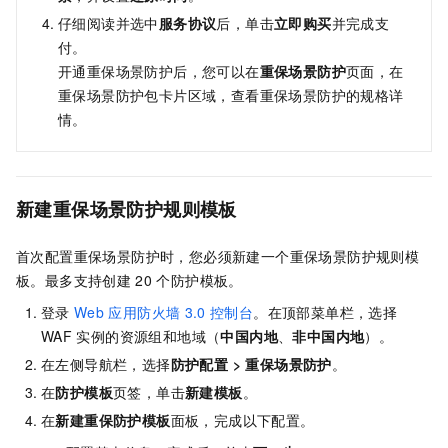
仔细阅读并选中
服务协议
后，单击
立即购买
并完成支
付。
开通重保场景防护后，您可以在
重保场景防护
页面，在
重保场景防护包卡片区域，查看重保场景防护的规格详
情。
新建重保场景防护规则模板
首次配置重保场景防护时，您必须新建一个重保场景防护规则模
板。最多支持创建
20
个防护模板。
登录
Web
应用防火墙
3.0
控制台
。在顶部菜单栏，选择
WAF
实例的资源组和地域（
中国内地
、
非中国内地
）
。
在左侧导航栏，选择
防护配置
>
重保场景防护
。
在
防护模板
页签，单击
新建模板
。
在
新建重保防护模板
面板，完成以下配置。