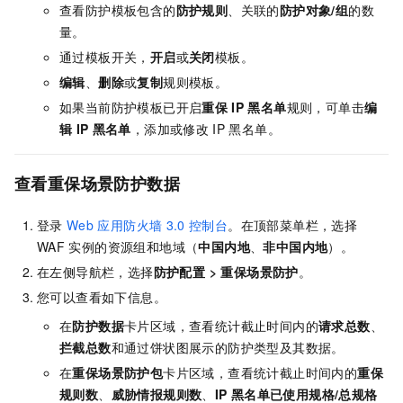
查看防护模板包含的
防护规则
、关联的
防护对象/组
的数
量。
通过模板开关，
开启
或
关闭
模板。
编辑
、
删除
或
复制
规则模板。
如果当前防护模板已开启
重保
IP
黑名单
规则，可单击
编
辑
IP
黑名单
，添加或修改
IP
黑名单。
查看重保场景防护数据
登录
Web
应用防火墙
3.0
控制台
。在顶部菜单栏，选择
WAF
实例的资源组和地域（
中国内地
、
非中国内地
）
。
在左侧导航栏，选择
防护配置
>
重保场景防护
。
您可以查看如下信息。
在
防护数据
卡片区域，查看统计截止时间内的
请求总数
、
拦截总数
和通过饼状图展示的防护类型及其数据。
在
重保场景防护包
卡片区域，查看统计截止时间内的
重保
规则数
、
威胁情报规则数
、
IP
黑名单已使用规格/总规格