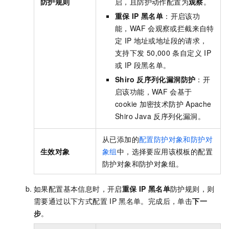
防护规则
启，且防护动作配置为
观察
。
重保
IP
黑名单
：开启该功
能，WAF
会观察或拦截来自特
定
IP
地址或地址段的请求，
支持下发
50,000
条自定义
IP
或
IP
段黑名单。
Shiro
反序列化漏洞防护
：开
启该功能，WAF
会基于
cookie
加密技术防护
Apache
Shiro Java
反序列化漏洞。
从已添加的
配置防护对象和防护对
生效对象
象组
中，选择要应用该模板的配置
防护对象和防护对象组。
如果配置基本信息时，开启
重保
IP
黑名单
防护规则，则
需要通过以下方式配置
IP
黑名单。完成后，单击
下一
步
。