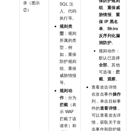
保防护规则
录（图示
SQL
注
组
、
重保威
②）
入、代码
胁情报
、
重
执行等。
保
IP
黑名
规则类
单
、
Shiro
型
：规则
反序列化漏
所属的类
洞防护
。
型，例
规则动作：
如，重保
默认已选择
防护规则
全部
。其他
组、重保
可选项：
拦
威胁情报
截
、
观察
。
等。
查看攻击详情
规则动
在攻击事件
操作
作
：分为
列，单击目标事
拦截
（表
件的
查看详情
，
示
WAF
可以查看攻击详
拦截了该
情，获取关于攻
请求）和
击事件和防护规