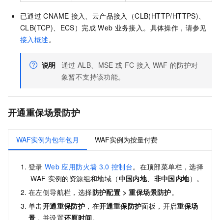
已通过
CNAME
接入、云产品接入（CLB(HTTP/HTTPS)、
CLB(TCP)、ECS）完成
Web
业务接入。具体操作，请参见
接入概述
。
说明
通过
ALB、MSE
或
FC
接入
WAF
的防护对
象暂不支持该功能。
开通重保场景防护
WAF实例为包年包月
WAF实例为按量付费
登录
Web
应用防火墙
3.0
控制台
。在顶部菜单栏，选择
WAF
实例的资源组和地域（
中国内地
、
非中国内地
）
。
在左侧导航栏，选择
防护配置
>
重保场景防护
。
单击
开通重保防护
，在
开通重保防护
面板，开启
重保场
景
，并设置
还原时间
。