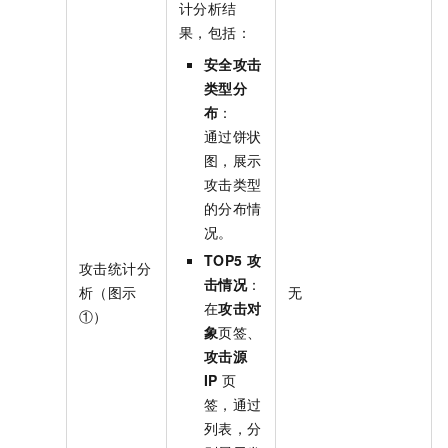
计分析结
果，包括：
安全攻击
类型分
布
：
通过饼状
图，展示
攻击类型
的分布情
况。
TOP5
攻
攻击统计分
击情况
：
析（图示
无
在
攻击对
①）
象
页签、
攻击源
IP
页
签，通过
列表，分