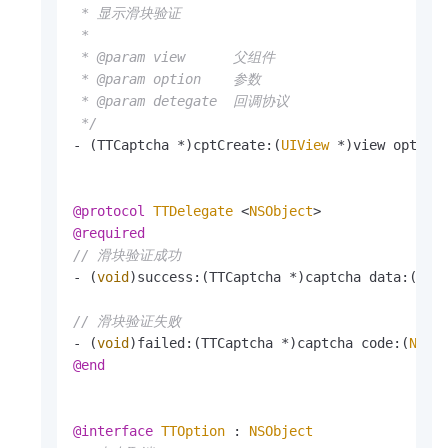
 * 显示滑块验证

 *

 * @param view      父组件

 * @param option    参数

 * @param detegate  回调协议

 */
- (TTCaptcha *)cptCreate:(
UIView
 *)view option
@protocol
TTDelegate
 <
NSObject
>
@required
// 滑块验证成功
- (
void
)success:(TTCaptcha *)captcha data:(
NSS
// 滑块验证失败
- (
void
)failed:(TTCaptcha *)captcha code:(
NSSt
@end
@interface
TTOption
 : 
NSObject