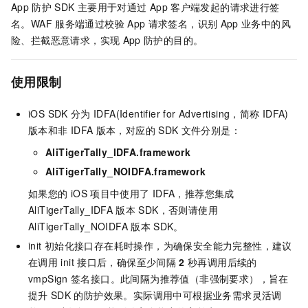
App
防护
SDK
主要用于对通过
App
客户端发起的请求进行签
名。WAF
服务端通过校验
App
请求签名，识别
App
业务中的风
险、拦截恶意请求，实现
App
防护的目的。
使用限制
iOS SDK
分为
IDFA(Identifier for Advertising，简称
IDFA)
版本和非
IDFA
版本，对应的
SDK
文件分别是：
AliTigerTally_IDFA.framework
AliTigerTally_NOIDFA.framework
如果您的
iOS
项目中使用了
IDFA，推荐您集成
AliTigerTally_IDFA
版本
SDK，否则请使用
AliTigerTally_NOIDFA
版本
SDK。
init
初始化接口存在耗时操作，为确保安全能力完整性，建议
在调用
init
接口后，确保至少间隔
2
秒再调用后续的
vmpSign
签名接口。此间隔为推荐值（非强制要求），旨在
提升
SDK
的防护效果。实际调用中可根据业务需求灵活调