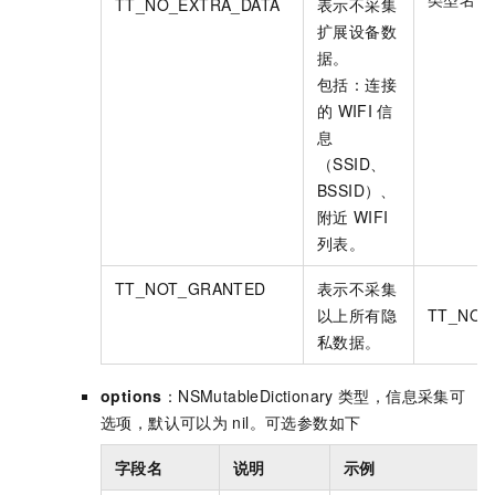
TT_NO_EXTRA_DATA
表示不采集
扩展设备数
据。
包括：连接
的
WIFI
信
息
（SSID、
BSSID）、
附近
WIFI
列表。
TT_NOT_GRANTED
表示不采集
以上所有隐
TT_NOT
私数据。
options
：NSMutableDictionary
类型，信息采集可
选项，默认可以为
nil。可选参数如下
字段名
说明
示例