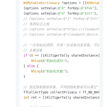
NSMutableDictionary
 *options = [[
NSMutableD
[options setValue:
@"0"
 forKey:
@"IPv6"
];    
[options setValue:
@"0"
 forKey:
@"Intl"
];    
// [options setValue:@"1" forKey:@"Int
// 美西站点上报
// [options setValue:@"https://cloudauth-de
// [options setValue:@"cloudauth-device.us-
// 一次初始化调用, 代表一次设备信息采集, 可以根据
// 全量采集
if
 (
0
 == [[AliTigerTally sharedInstance] in
NSLog
(
@"初始化成功"
);

} 
else
 {

NSLog
(
@"初始化失败"
);

}

// 指定隐私数据采集, 不同的隐私数据可以通过"|"进
int
 ret = [[AliTigerTally sharedInstance] i