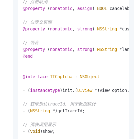
// 点击取消
@property
 (
nonatomic
, 
assign
) 
BOOL
 cancelable;

// 自定义页面
@property
 (
nonatomic
, 
strong
) 
NSString
 *customU
// 语言
@property
 (
nonatomic
, 
strong
) 
NSString
@end
@interface
TTCaptcha
 : 
NSObject
- (
instancetype
)init:(
UIView
 *)view option:(TT
// 获取滑块traceId, 用于数据统计
- (
NSString
 *)getTraceId;

// 滑块调用显示
- (
void
)show;
