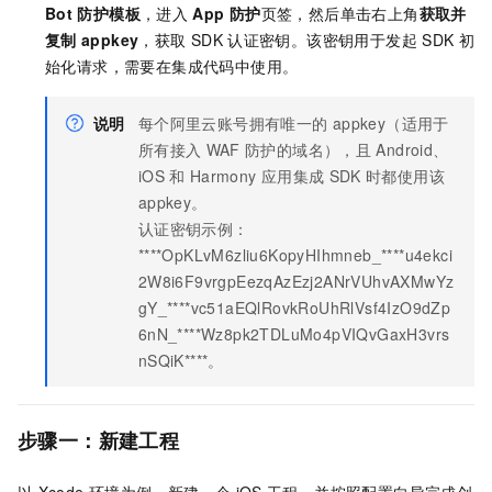
Bot
防护模板
，进入
App
防护
页签，然后单击右上角
获取并
复制
appkey
，获取
SDK
认证密钥。该密钥用于发起
SDK
初
始化请求，需要在集成代码中使用。
说明
每个阿里云账号拥有唯一的
appkey（适用于
所有接入
WAF
防护的域名），且
Android、
iOS
和
Harmony
应用集成
SDK
时都使用该
appkey。
认证密钥示例：
****OpKLvM6zliu6KopyHIhmneb_****u4ekci
2W8i6F9vrgpEezqAzEzj2ANrVUhvAXMwYz
gY_****vc51aEQlRovkRoUhRlVsf4IzO9dZp
6nN_****Wz8pk2TDLuMo4pVIQvGaxH3vrs
nSQiK****。
步骤一：新建工程
以
Xcode
环境为例，新建一个
iOS
工程，并按照配置向导完成创