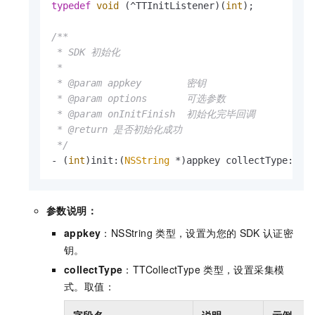
typedef
void
 (^TTInitListener)(
int
);

/**

 * SDK 初始化

 *

 * @param appkey        密钥

 * @param options       可选参数

 * @param onInitFinish  初始化完毕回调

 * @return 是否初始化成功

 */
- (
int
)init:(
NSString
 *)appkey collectType:(TT
参数说明：
appkey
：NSString
类型，设置为您的
SDK
认证密
钥。
collectType
：TTCollectType
类型，设置采集模
式。取值：
字段名
说明
示例