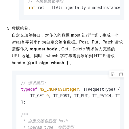
// 不采集隐私字段
int
 ret = [[AliTigerTally sharedInstance] i
数据哈希。
自定义加签接口，对传入的数据
input
进行计算，生成一个
whash
字符串作为自定义签名数据。Post、Put、Patch
请求
需要传入
request body
，Get、Delete
请求传入完整的
URL
地址。同时，whash
字符串需要添加到
HTTP
请求
header
的
ali_sign_whash
中。
// 请求类型:
typedef
NS_ENUM
(
NSInteger
, TTRequestType) {

    TT_GET=
0
, TT_POST, TT_PUT, TT_PATCH, TT_DEL
};

/**

 * 自定义签名数据 hash

 * @param type  数据类型
