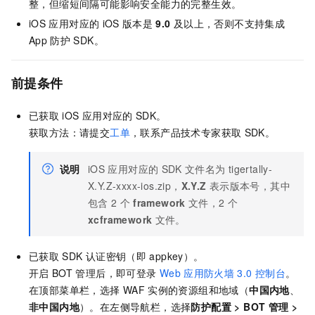
整，但缩短间隔可能影响安全能力的完整生效。
iOS
应用对应的
iOS
版本是
9.0
及以上，否则不支持集成
App
防护
SDK。
前提条件
已获取
iOS
应用对应的
SDK。
获取方法：请提交
工单
，联系产品技术专家获取
SDK。
说明
iOS
应用对应的
SDK
文件名为
tigertally-
X.Y.Z-xxxx-ios.zip，
X.Y.Z
表示版本号，其中
包含
2
个
framework
文件，2
个
xcframework
文件。
已获取
SDK
认证密钥（即
appkey）。
开启
BOT
管理后，即可
登录
Web
应用防火墙
3.0
控制台
。
在顶部菜单栏，选择
WAF
实例的资源组和地域（
中国内地
、
非中国内地
）
。在左侧导航栏，选择
防护配置
>
BOT
管理
>