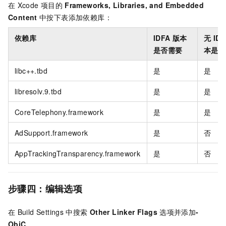
在
Xcode
项目的
Frameworks, Libraries, and Embedded
Content
中按下表添加依赖库：
依赖库
IDFA
版本
无
IDF
是否需要
本是否
libc++.tbd
是
是
libresolv.9.tbd
是
是
CoreTelephony.framework
是
是
AdSupport.framework
是
否
AppTrackingTransparency.framework
是
否
步骤四：编辑选项
在
Build Settings
中搜索
Other Linker Flags
选项并添加
-
ObjC
。