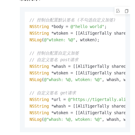
// 控制台配置默认签名 (不勾选自定义加签)
NSString
 *body = 
@"hello world"
NSString
 *wtoken = [[AliTigerTally sharedIn
NSLog
(
@"wtoken: %@"
, wtoken);

// 控制台配置自定义加签
// 自定义签名 post请求
NSString
 *whash = [[AliTigerTally sharedIns
NSString
 *wtoken = [[AliTigerTally sharedIn
NSLog
(
@"whash: %@, wtoken: %@"
, whash, wtoke
// 自定义签名 get请求
NSString
 *url = 
@"https://tigertally.aliyun
NSString
 *whash = [[AliTigerTally sharedIns
NSString
 *wtoken = [[AliTigerTally sharedIn
NSLog
(
@"whash: %@, wtoken: %@"
, whash, wtok