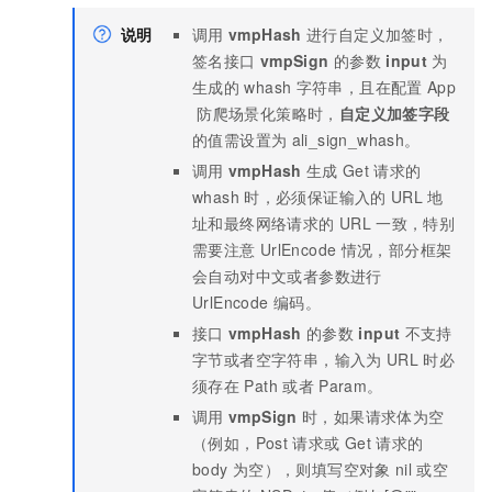
说明
调用
vmpHash
进行自定义加签时，
签名接口
vmpSign
的参数
input
为
生成的
whash
字符串，且在配置
App
防爬场景化策略时，
自定义加签字段
的值需设置为
ali_sign_whash。
调用
vmpHash
生成
Get
请求的
whash
时，必须保证输入的
URL
地
址和最终网络请求的
URL
一致，特别
需要注意
UrlEncode
情况，部分框架
会自动对中文或者参数进行
UrlEncode
编码。
接口
vmpHash
的参数
input
不支持
字节或者空字符串，输入为
URL
时必
须存在
Path
或者
Param。
调用
vmpSign
时，如果请求体为空
（例如，Post
请求或
Get
请求的
body
为空），则填写空对象
nil
或空