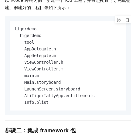
建。创建好的工程目录如下所示：
tigerdemo

  tigerdemo

    tool

    AppDelegate.h

    AppDelegate.m

    ViewController.h

    ViewController.m

    main.m

    Main.storyboard

    LaunchScreen.storyboard

    AliTigerTallyApp.entitlements

    Info.plist
步骤二：集成
framework
包