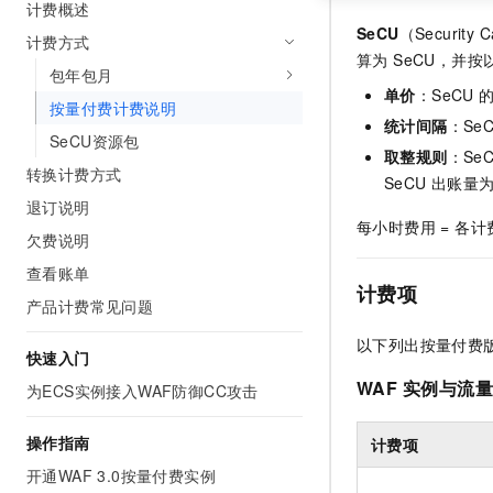
计费概述
SeCU
（Security C
计费方式
算为 SeCU，并
包年包月
单价
：SeCU
按量付费计费说明
统计间隔
：Se
SeCU资源包
取整规则
：Se
转换计费方式
SeCU
出账量
退订说明
每小时费用 = 各计费
欠费说明
查看账单
计费项
产品计费常见问题
以下列出按量付费
快速入门
WAF
实例与流
为ECS实例接入WAF防御CC攻击
操作指南
计费项
开通WAF 3.0按量付费实例