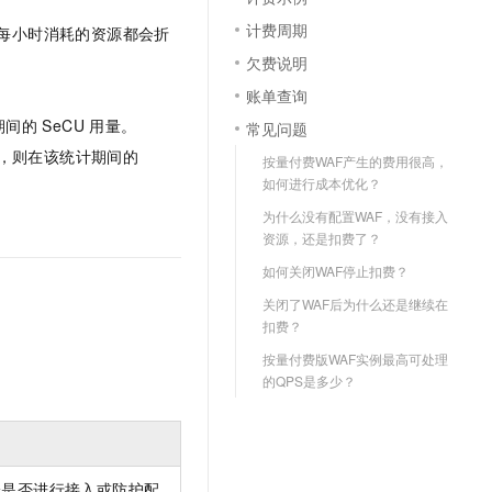
计费周期
每小时消耗的资源都会折
欠费说明
账单查询
期间的
SeCU
用量。
常见问题
CU，则在该统计期间的
按量付费WAF产生的费用很高，
如何进行成本优化？
为什么没有配置WAF，没有接入
资源，还是扣费了？
如何关闭WAF停止扣费？
关闭了WAF后为什么还是继续在
扣费？
按量付费版WAF实例最高可处理
的QPS是多少？
论是否进行接入或防护配