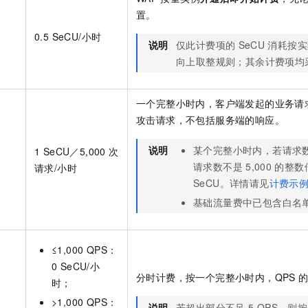
置。
0.5 SeCU/小时
说明
仅此计费项的
SeCU
消耗按实
向上取整规则；其余计费项均
一个完整小时内，客户端发起的业务请
攻击请求，不包括服务端的响应。
说明
某个完整小时内，若请求
1 SeCU／5,000
次
请求数不是
5,000
的整数
请求/小时
SeCU。详情请见
计费示
基础流量费中已包含白名
≤1,000 QPS：
0 SeCU/小
分时计费，按一个完整小时内，QPS
时；
>1,000 QPS：
说明
若超出部分不足
5 QPS，则