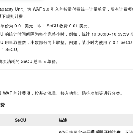
apacity Unit）为
WAF 3.0
引入的按量付费统一计量单元，所有计费项
按以下规则计费：
的单价为
0.01
美元
，即
1 SeCU
收费
0.01
美元
。
CU
的统计时间间隔为每个完整小时，例如，统计
10:00:00~10:59:59
CU 用量取整数，小数部分向上取整。例如，某小时内使用了 0.1 Se
为
1 SeCU。
项消耗的 SeCU 总量 × 单价。
版
WAF
的计费项，按基础流量、接入功能、防护功能等进行分类。
量费
SeCU
描述
WAF
按量实例
开通后即开始计费
，无