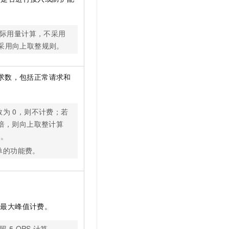
际用量计算，不采用
采用向上取整规则。
求数，包括正常请求和
数为
0，则不计费；若
倍，则向上取整计算
例
。
单的功能费。
的最大峰值计费。
按照
5 QPS
计算。