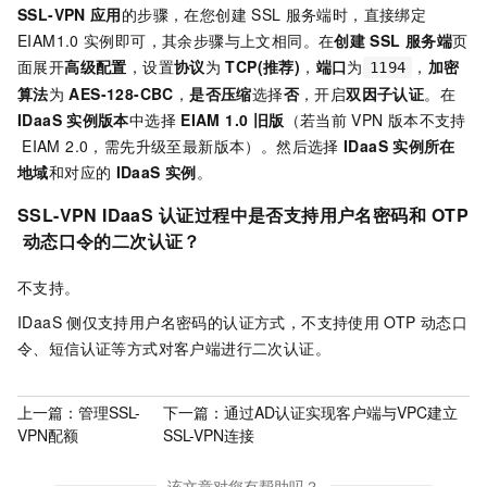
SSL-VPN
应用
的步骤，在您创建
SSL
服务端时，直接绑定
EIAM1.0
实例即可，其余步骤与上文相同。在
创建
SSL
服务端
页
面展开
高级配置
，设置
协议
为
TCP(推荐)
，
端口
为
，
加密
1194
算法
为
AES-128-CBC
，
是否压缩
选择
否
，开启
双因子认证
。在
IDaaS
实例版本
中选择
EIAM 1.0 旧版
（若当前
VPN
版本不支持
EIAM 2.0，需先升级至最新版本）。然后选择
IDaaS
实例所在
地域
和对应的
IDaaS
实例
。
SSL-VPN IDaaS
认证过程中是否支持用户名密码和
OTP
动态口令的二次认证？
不支持。
IDaaS
侧仅支持用户名密码的认证方式，不支持使用
OTP
动态口
令、短信认证等方式对客户端进行二次认证。
上一篇：
管理SSL-
下一篇：
通过AD认证实现客户端与VPC建立
VPN配额
SSL-VPN连接
该文章对您有帮助吗？