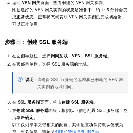
返回
VPN
网关
页面，查看创建的
VPN
网关实例。
刚创建好的
VPN
网关实例的状态是
准备中
，约
1~5
分钟会变
成
正常
状态。
正常
状态就表明
VPN
网关实例已完成初始化，
可以正常使用。
步骤三：创建
SSL
服务端
在左侧导航栏，选择
网间互联
- VPN -
SSL
服务端
。
在顶部菜单栏，选择
SSL
服务端的地域。
说明
请确保
SSL
服务端的地域和已创建的
VPN
网
关实例的地域相同。
在
SSL
服务端
页面，单击
创建
SSL
服务端
。
在
创建
SSL
服务端
面板，根据以下信息配置
SSL
服务端，然
后单击
确定
。
以下仅列举本文强相关的配置，其余配置项保持默认值或为
空。更多信息，请参见
创建和管理
SSL
服务端
。