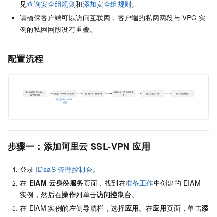
见
查询安全组规则
和
添加安全组规则
。
请确保客户端可以访问互联网，客户端的私网网段与
VPC
实
例的私网网段没有重叠。
配置流程
步骤一：添加阿里云
SSL-VPN
应用
登录
IDaaS
管理控制台
。
在
EIAM 云身份服务
页面，找到在
准备工作
中创建的
EIAM
实例，然后在
操作
列单击
访问控制台
。
在
EIAM
实例的左侧导航栏，选择
应用
。在
应用
页面，单击
添