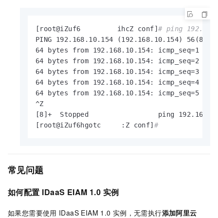
[root@iZuf6         ihcZ conf]
# ping 192.168
PING 192.168.10.154 (192.168.10.154) 56(84) b
64 bytes from 192.168.10.154: icmp_seq=1 ttl=
64 bytes from 192.168.10.154: icmp_seq=2 ttl=
64 bytes from 192.168.10.154: icmp_seq=3 ttl=
64 bytes from 192.168.10.154: icmp_seq=4 ttl=
64 bytes from 192.168.10.154: icmp_seq=5 ttl=
^Z

[8]+  Stopped                 ping 192.168.10
[root@iZuf6hgotc     :Z conf]
#
常见问题
如何配置
IDaaS EIAM 1.0
实例
如果您需要使用
IDaaS EIAM 1.0
实例，无需执行
添加阿里云