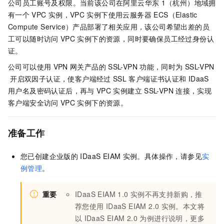
公司员工账号及权限。当前该公司在阿里云华东
1（杭州）地域拥
有一个
VPC
实例，VPC
实例下使用
云服务器 ECS（Elastic
Compute Service）
产品部署了相关应用，该公司希望出差的员
工可以随时访问
VPC
实例下的资源，同时要确保员工经过身份认
证。
公司可以使用
VPN
网关产品的
SSL-VPN
功能，同时为
SSL-VPN
开启双因子认证，使客户端经过
SSL
客户端证书认证和
IDaaS
用户名及密码认证后，再与
VPC
实例建立
SSL-VPN
连接，实现
客户端安全访问
VPC
实例下的资源。
准备工作
您已创建企业版的
IDaaS EIAM
实例。具体操作，请参见
实
例管理
。
重要
IDaaS EIAM 1.0
实例不再支持新购，推
荐您使用
IDaaS EIAM 2.0
实例。本文将
以
IDaaS EIAM 2.0
为例进行说明，更多