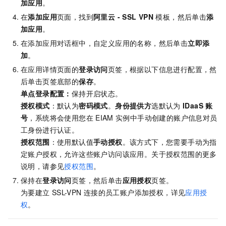
加应用
。
在
添加应用
页面，找到
阿里云 - SSL VPN
模板，然后单击
添
加应用
。
在添加应用对话框中，自定义应用的名称，然后单击
立即添
加
。
在应用详情页面的
登录访问
页签，根据以下信息进行配置，然
后单击页签底部的
保存
。
单点登录配置
：
保持开启状态。
授权模式
：默认为
密码模式
。
身份提供方
选默认为
IDaaS
账
号
，系统将会使用您在
EIAM
实例中手动创建的账户信息对员
工身份进行认证。
授权范围
：使用默认值
手动授权
。该方式下，您需要手动为指
定账户授权，允许这些账户访问该应用。关于授权范围的更多
说明，请参见
授权范围
。
保持在
登录访问
页签，然后单击
应用授权
页签。
为要建立
SSL-VPN
连接的员工账户添加授权，详见
应用授
权
。