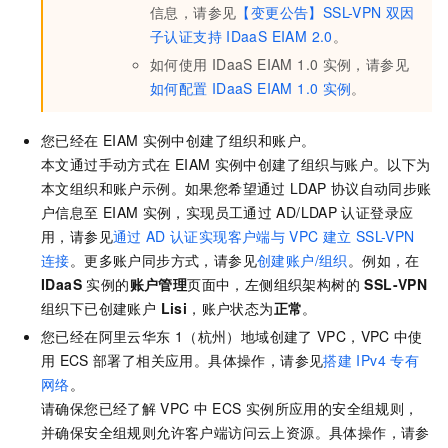
信息，请参见
【变更公告】SSL-VPN
双因
子认证支持
IDaaS EIAM 2.0
。
如何使用
IDaaS EIAM 1.0
实例，请参见
如何配置
IDaaS EIAM 1.0
实例
。
您已经在
EIAM
实例中创建了组织和账户。
本文通过手动方式在
EIAM
实例中创建了组织与账户。以下为
本文组织和账户示例。如果您希望通过
LDAP
协议自动同步账
户信息至
EIAM
实例，实现员工通过
AD/LDAP
认证登录应
用，请参见
通过
AD
认证实现客户端与
VPC
建立
SSL-VPN
连接
。更多账户同步方式，请参见
创建账户/组织
。例如，在
IDaaS
实例的
账户管理
页面中，左侧组织架构树的
SSL-VPN
组织下已创建账户
Lisi
，账户状态为
正常
。
您已经在阿里云华东
1（杭州）地域创建了
VPC，VPC
中使
用
ECS
部署了相关应用。具体操作，请参见
搭建
IPv4
专有
网络
。
请确保您已经了解
VPC
中
ECS
实例所应用的安全组规则，
并确保安全组规则允许客户端访问云上资源。具体操作，请参