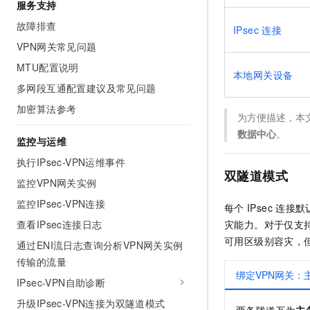
服务支持
故障排查
IPsec
连接
VPN网关常见问题
MTU配置说明
本地网关设备
多网段互通配置建议及常见问题
加密算法参考
为方便描述，本
数据中心
。
监控与运维
执行IPsec-VPN运维事件
双隧道模式
监控VPN网关实例
监控IPsec-VPN连接
每个
IPsec
连接默
查看IPsec连接日志
灾能力。对于仅支
可用区级别容灾，
通过ENI流日志查询分析VPN网关实例
传输的流量
绑定VPN网关：
IPsec-VPN自助诊断
升级IPsec-VPN连接为双隧道模式