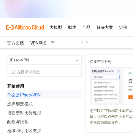
官方文档
VPN网关
VPN网关
I
首页
IPsec-VPN
切换产品系列
什么是IPse
开始使用
更新时间：
2026-07-24
什么是IPsec-VPN
IPsec-VPN
在本地
选择绑定模式
安全互访。
您可以在下拉框切换本产品
增强型对比传统型
能，也可以点击左上角产品
阿里云
VPN
网
配额与限制
您更高效阅读文档。
转发路由器产品
地域和可用区支持