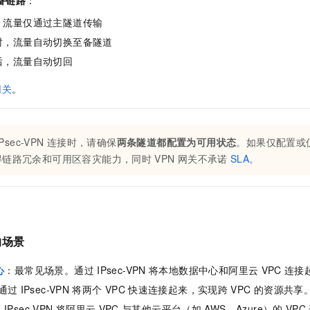
备链路
：
，流量仅通过主隧道传输
时，流量自动切换至备隧道
后，流量自动切回
网关
。
IPsec-VPN
连接时，请确保
两条隧道都配置为可用状态
。如果仅配置或
得链路冗余和可用区容灾能力，同时
VPN
网关不承诺
SLA
。
的场景
心
：最常见场景。通过
IPsec-VPN
将本地数据中心和阿里云
VPC
连接
通过
IPsec-VPN
将两个
VPC
快速连接起来，实现跨
VPC
的资源共享
过
IPsec-VPN
将阿里云
VPC
与其他云平台（如
AWS、Azure）的
VPC