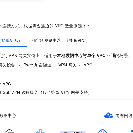
种连接方式，根据需要连通的
VPC
数量来选择：
连接单VPC）
绑定转发路由器（连接多VPC）
定到
VPN
网关实例上，适用于
本地数据中心与单个
VPC
互通的场景。
关设备 ↔ IPsec
加密隧道 ↔ VPN
网关 ↔ VPC
个
VPC
用
SSL-VPN
远程接入（仅传统型
VPN
网关支持）