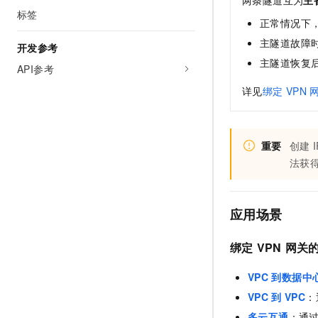
两条隧道互为
主
标签
正常情况下
主隧道故障
开发参考
主隧道恢复
API参考
详见
绑定
VPN
重要
创建
法获
应用场景
绑定
VPN
网关
VPC
到数据中
VPC
到
VPC
：
多云互通
：通