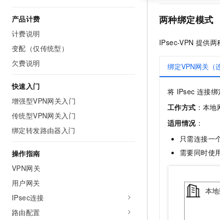
两种绑定模式
产品计费
计费说明
IPsec-VPN
提供两
变配（仅传统型）
欠费说明
绑定VPN网关（
快速入门
将
IPsec
连接绑
增强型VPN网关入门
工作方式
：本地网
传统型VPN网关入门
适用情况
：
绑定转发路由器入门
只需连接一
需要同时使
操作指南
VPN网关
用户网关
IPsec连接
路由配置