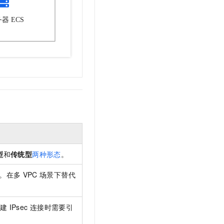
型
和
传统型
两种形态
。
发。在多
VPC
场景下替代
建
IPsec
连接时需要引