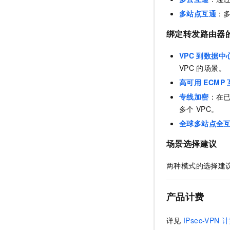
多站点互通
：
绑定转发路由器
VPC
到数据中
VPC
的场景。
高可用
ECMP
专线加密
：在
多个
VPC。
全球多站点全
场景选择建议
两种模式的选择建
产品计费
详见
IPsec-VPN
计