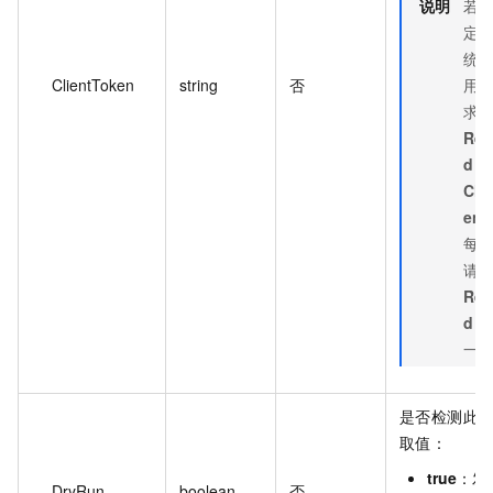
说明
若
定
统
ClientToken
string
否
用 A
求
Req
d
作
Cli
en
每次 
请
Req
d
可
一
是否检测此
取值：
true
：发
DryRun
boolean
否