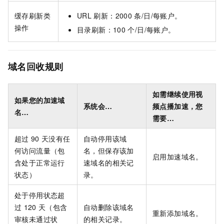
缓存刷新类
URL
刷新：2000
条/日/每账户。
操作
目录刷新：100
个/日/每账户。
域名回收规则
如需继续使用视
如果您的加速域
系统会…
频点播加速，您
名…
需要…
超过
90
天没有任
自动停用该域
何访问流量（包
名，但保存该加
启用加速域名。
含处于正常运行
速域名的相关记
状态）
录。
处于停用状态超
过
120
天（包含
自动删除该域名
重新添加域名。
审核未通过状
的相关记录。