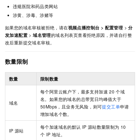
违规医院和药品类网站
涉黄、涉毒、涉赌等
如果您的域名审核被拒绝，请在
视频点播控制台 >
配置管理
>
分
发加速配置
>
域名管理
的域名列表页查看拒绝原因，并请自行整
改后重新提交域名审核。
数量限制
数量
限制数量
每个阿里云账户下，最多支持加速
20
个域
名。如果您的域名的总带宽日均峰值大于
域名
50Mbps，且业务无风险，则可
提交工单
申请
增加域名个数。
每个加速域名的默认
IP
源站数量限制为
10
IP
源站
个
IP
地址。