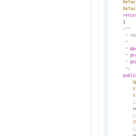
Defau
Defau
retur
    }

/**

     * 
     *

     * 
@p
     * 
@r
     * 
@t
     */
publi
U
S
S
/
        r
J
        u