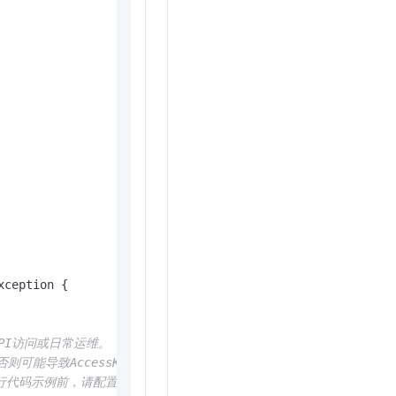
xception {

API访问或日常运维。
代码里，否则可能导致AccessKey泄露，威胁您账号下所有资源的安全。
请配置环境变量ALIBABA_CLOUD_ACCESS_KEY_ID和ALIBABA_C