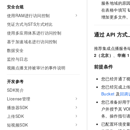
服务地域的原
安全合规
在表格中填写
使用RAM进行访问控制
增加更多文件
凭证方式与STS方式对比
使用多应用体系进行访问控制
通过
API
方式
基于加速域名进行访问控制
推荐集成点播服务
数据安全
2（北京）
、
华南 
监控与日志
前提条件
视频点播支持被审计的事件说明
您已经开通了
开发参考
您已经完成上
SDK简介
Bucket
及
回调
License管理
您已准备好用
播放器SDK
户并授予其
VO
务。操作指引
上传SDK
已配置环境变
短视频SDK