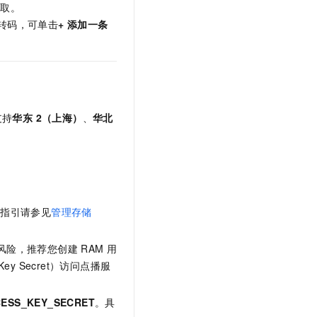
拉取。
转码，可单击
+ 添加一条
支持
华东 2（上海）
、
华北
作指引请参见
管理存储
风险，推荐您创建
RAM
用
sKey Secret）访问点播服
ESS_KEY_SECRET
。具