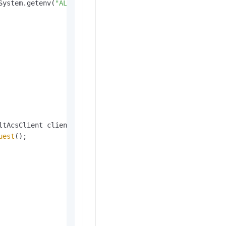
System.getenv(
"ALIBABA_CLOUD_ACCESS_KEY_ID"
), System.get
ltAcsClient client)
throws
 Exception {

uest
();
