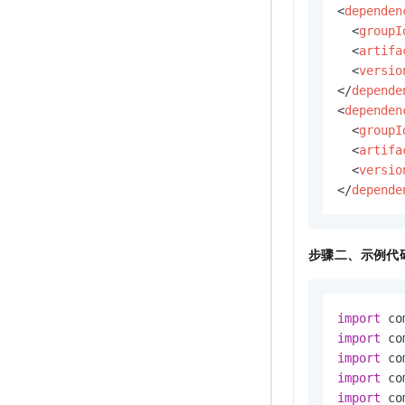
<
dependen
<
groupI
<
artifa
<
versio
</
depende
<
dependen
<
groupI
<
artifa
<
versio
</
depende
步骤二、示例代
import
import
import
import
import