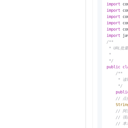
import
import
import
import
import
import
/**

 * URL
 *

 */
public
cl
/** 

     * 读
     */
publi
// 
Strin
// 
// 
// 本