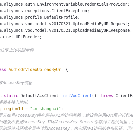
批量拉取上传功能示例

ass
AudioOrVideoUploadByUrl
 {

取AccessKey信息

c
static
 DefaultAcsClient 
initVodClient
()
throws
 ClientE
点播服务接入地域
g
regionId
=
"cn-shanghai"
; 

阿里云账号AccessKey拥有所有API的访问权限，建议您使用RAM用户进行
强烈建议不要把AccessKey ID和AccessKey Secret保存到工程
示例通过从环境变量中读取AccessKey，来实现API访问的身份验证。运行代码示例前，