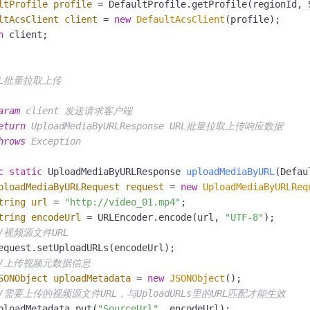
ltProfile
profile
=
 DefaultProfile.getProfile(regionId, 
ltAcsClient
client
=
new
DefaultAcsClient
(profile);

n
 client;

URL批量拉取上传

aram
 client 发送请求客户端

eturn
 UploadMediaByURLResponse URL批量拉取上传响应数据

hrows
 Exception

c
static
 UploadMediaByURLResponse 
uploadMediaByURL
(Defau
ploadMediaByURLRequest
request
=
new
UploadMediaByURLReq
tring
url
=
"http://video_01.mp4"
;

tring
encodeUrl
=
 URLEncoder.encode(url, 
"UTF-8"
);

/视频源文件URL
equest.setUploadURLs(encodeUrl);

//上传视频元数据信息
SONObject
uploadMetadata
=
new
JSONObject
();

//需要上传的视频源文件URL，与UploadURLs里的URL匹配才能生效
ploadMetadata.put(
"SourceUrl"
, encodeUrl);
