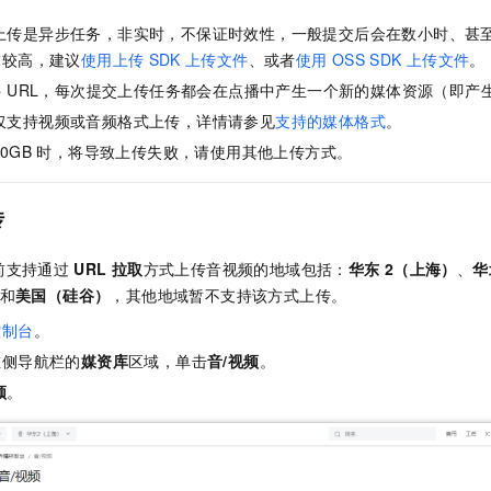
上传是异步任务，非实时，不保证时效性，一般提交后会在数小时、甚
求较高，建议
使用上传
SDK
上传文件
、或者
使用
OSS SDK
上传文件
。
 URL，每次提交上传任务都会在点播中产生一个新的媒体资源（即产生
仅支持视频或音频格式上传，详情请参见
支持的媒体格式
。
20GB
时，将导致上传失败，请使用其他上传方式。
传
前支持通过
URL
拉取
方式上传音视频的地域包括：
华东
2（上海）
、
华
和
美国（硅谷）
，其他地域暂不支持该方式上传。
控制台
。
左侧导航栏的
媒资库
区域，单击
音/视频
。
频
。