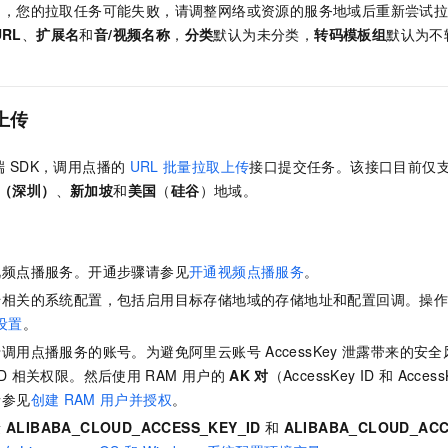
因，您的拉取任务可能失败，请调整网络或资源的服务地域后重新尝试
URL
、
扩展名
和
音/视频名称
，
分类
默认为未分类，
转码模板组
默认为不
。
上传
端
SDK，调用点播的
URL
批量拉取上传
接口提交任务。该接口目前仅
1（深圳）
、
新加坡
和
美国
（
硅谷
）地域。
视频点播服务。开通步骤请参见
开通视频点播服务
。
传相关的系统配置，包括启用目标存储地域的存储地址和配置回调。操
设置
。
于调用点播服务的账号。为避免阿里云账号
AccessKey
泄露带来的安全
D
相关权限。然后使用
RAM
用户的
AK
对
（AccessKey ID
和
Acces
请参见
创建
RAM
用户并授权
。
量
ALIBABA_CLOUD_ACCESS_KEY_ID
和
ALIBABA_CLOUD_ACC