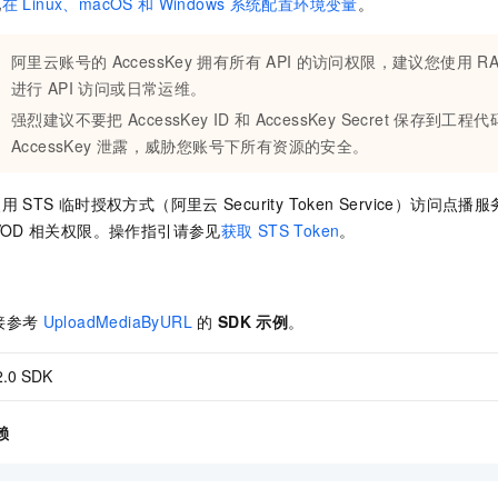
见
在
Linux、macOS
和
Windows
系统配置环境变量
。
阿里云账号的
AccessKey
拥有所有
API
的访问权限，建议您使用
R
进行
API
访问或日常运维。
强烈建议不要把
AccessKey ID
和
AccessKey Secret
保存到工程代
AccessKey
泄露，威胁您账号下所有资源的安全。
使用
STS
临时授权方式（阿里云
Security Token Service）访问点
VOD
相关权限。操作指引请参见
获取
STS Token
。
接参考
UploadMediaByURL
的
SDK
示例
。
2.0 SDK
赖