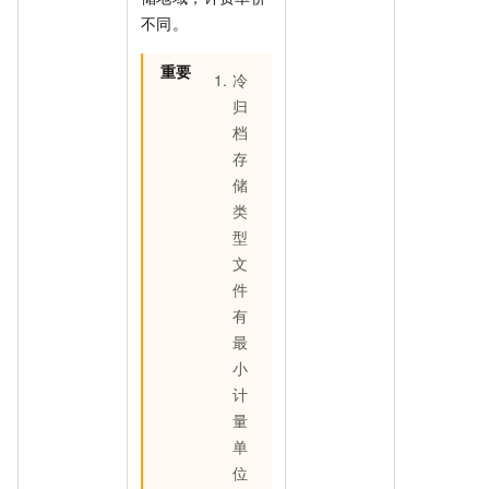
不同。
重要
冷
归
档
存
储
类
型
文
件
有
最
小
计
量
单
位