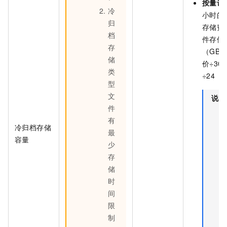
按量计
冷
小时的
归
存储费
档
件存储
存
（GB
储
价÷30
类
÷24（
型
文
说明
件
有
冷归档存储
最
容量
少
存
储
时
间
限
制