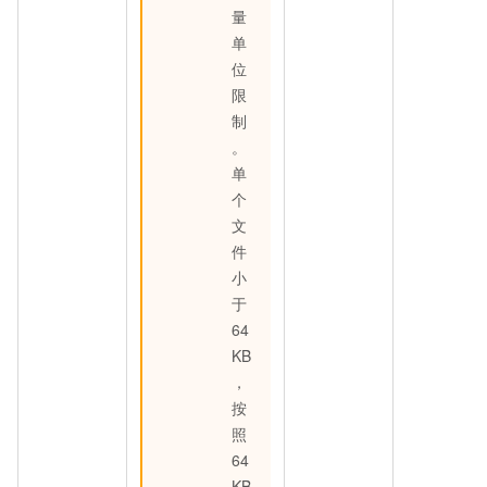
量
单
位
限
制
。
单
个
文
件
小
于
64
KB
，
按
照
64
KB