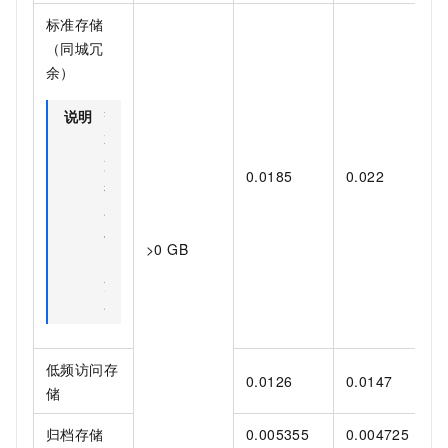
标准存储
（同城冗
余）
说明
暂
不
支
0.0185
0.022
持
存
储
>0 GB
资
源
包
低频访问存
0.0126
0.0147
储
归档存储
0.005355
0.004725