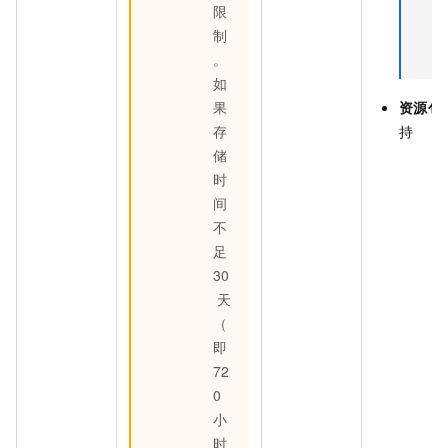
限
制
。
如
果
资源包
存
持
储
时
间
不
足
30
天
（
即
72
0
小
时