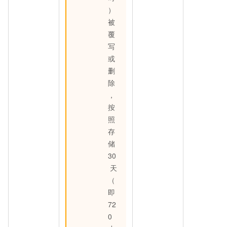
）
被
覆
写
或
删
除
，
按
照
存
储
30
天
（
即
72
0