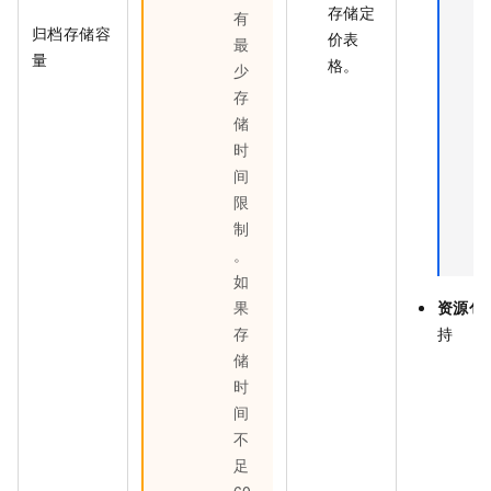
存储定
有
归档存储容
价表
最
量
格。
少
存
储
时
间
限
制
。
如
果
资源包
存
持
储
时
间
不
足
60