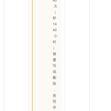
天
（
即
14
40
小
时
）
被
覆
写
或
删
除
，
按
照
存