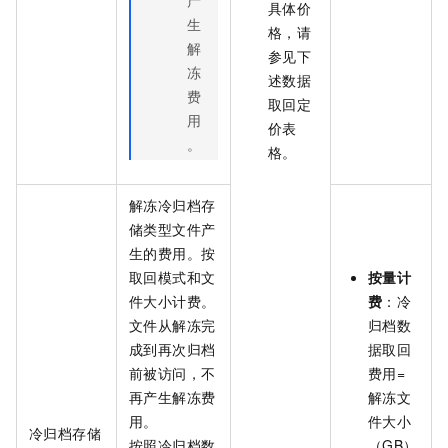
具体价
生
格，请
解
参见下
冻
述数据
费
取回定
用
价表
。
格。
解冻冷归档存
储类型文件产
生的费用。按
取回模式和文
按量计
件大小计费。
费
：冷
文件从解冻完
归档数
成到再次归档
据取回
前被访问，不
费用=
再产生解冻费
解冻文
用。
件大小
冷归档存储
按照冷归档数
（GB）