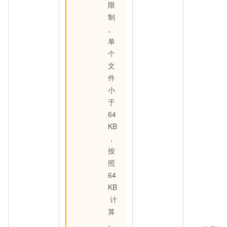
限
制
。
单
个
文
件
小
于
64
KB
，
按
照
64
KB
计
算
。