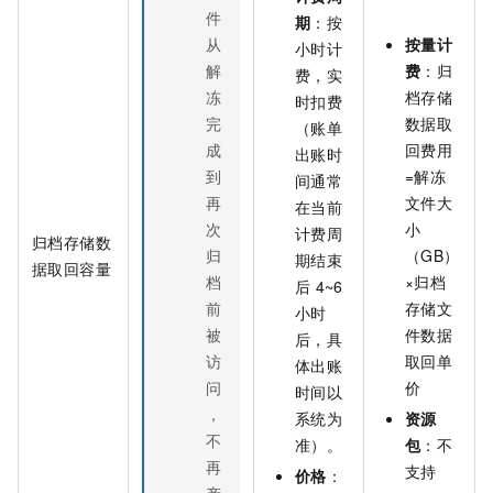
件
期
：
按
从
按量计
小时计
解
费
：归
费，实
冻
档存储
时扣费
完
数据取
（账单
成
回费用
出账时
到
=解冻
间通常
再
文件大
在当前
次
小
计费周
归档存储数
归
（GB）
期结束
据取回容量
档
×归档
后
4~6
前
存储文
小时
被
件数据
后，具
访
取回单
体出账
问
价
时间以
，
系统为
资源
不
准）。
包
：不
再
支持
价格
：
产