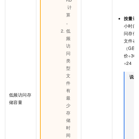
计
算
按量计
。
小时的
低
问存储
频
文件存
访
（GB
问
价÷30
类
÷24（
型
文
说明
件
有
低频访问存
最
储容量
少
存
储
时
间