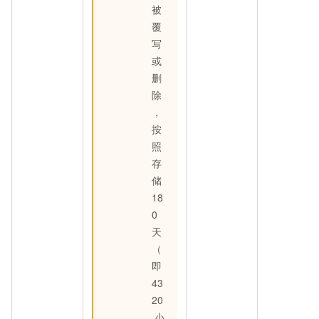
被
覆
写
或
删
除
，
按
照
存
储
18
0
天
（
即
43
20
小