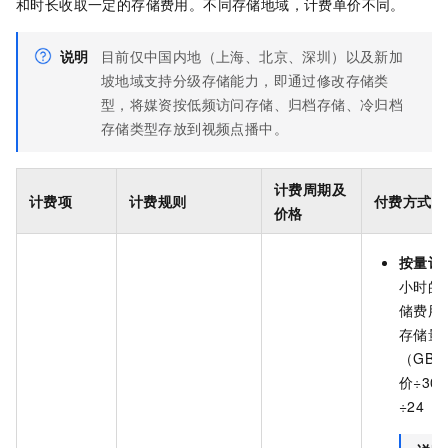
和时长收取一定的存储费用。不同存储地域，计费单价不同。
说明
目前仅中国内地（上海、北京、深圳）以及新加
坡地域支持分级存储能力，即通过修改存储类
型，将媒资按低频访问存储、归档存储、冷归档
存储类型存放到视频点播中。
计费周期及
计费项
计费规则
付费方式
价格
按量计
小时的
储费用
存储量
（GB
价÷30
÷24（