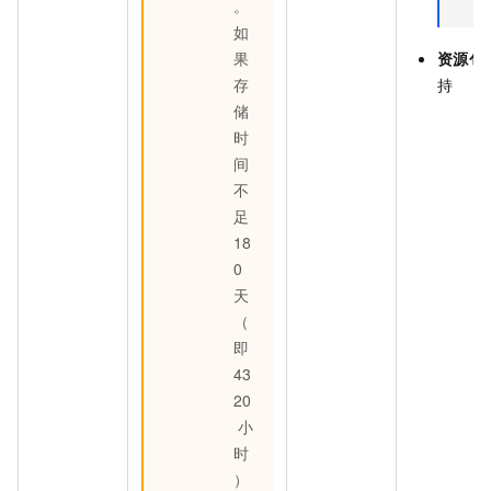
。
如
果
资源包
存
持
储
时
间
不
足
18
0
天
（
即
43
20
小
时
）