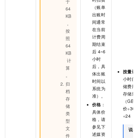
于
（账单
64
出账时
KB
间通常
，
在当前
按
计费周
照
期结束
64
后
4~6
KB
小时
计
后，具
算
按量计
体出账
。
小时的
时间以
归
储费用
系统为
档
存储量
准）。
存
（GB
价格
：
储
价÷30
具体价
类
÷24（
格，请
型
参见下
文
说明
述媒资
件