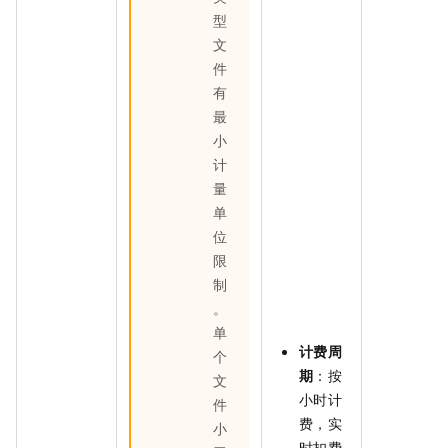
型
文
件
有
最
小
计
量
单
位
限
制
。
单
计费周
个
期
：
按
文
小时计
件
费，实
小
时扣费