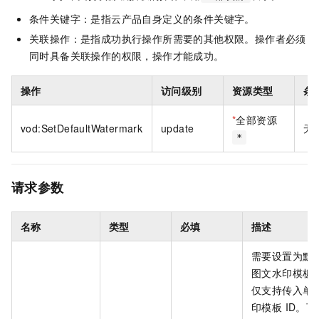
条件关键字：是指云产品自身定义的条件关键字。
关联操作：是指成功执行操作所需要的其他权限。操作者必须
同时具备关联操作的权限，操作才能成功。
操作
访问级别
资源类型
条
*
全部资源
vod:SetDefaultWatermark
update
无
*
请求参数
名称
类型
必填
描述
需要设置为默
图文水印模板 
仅支持传入单
印模板 ID。