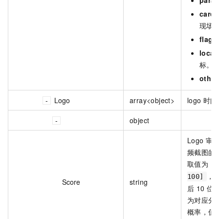
carcr
现场
flag
locat
标。
other
Logo
array<object>
logo 
object
Logo 
频截图的
取值为：
，
100]
Score
string
后 10 
为对应分类 
概率，值