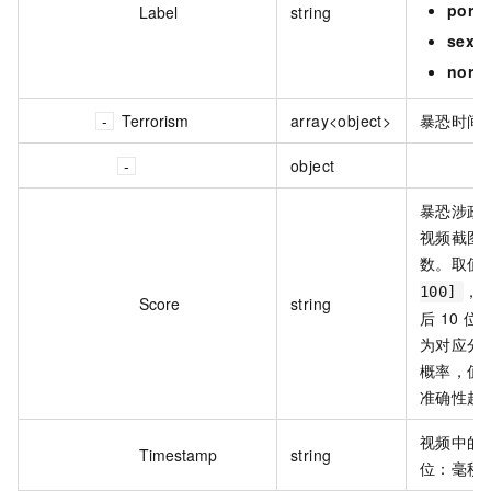
porn
Label
string
sexy
norm
Terrorism
array<object>
暴恐时间
object
暴恐涉政
视频截图
数。取值
，
100]
Score
string
后 10 
为对应分类 
概率，值
准确性越
视频中的
Timestamp
string
位：毫秒