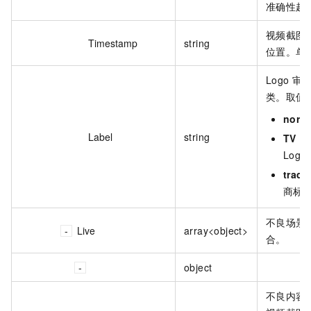
准确性越
视频截图
Timestamp
string
位置。单
Logo 
类。取值
norm
Label
string
TV
：
Logo
trade
商标
不良场景
Live
array<object>
合。
object
不良内容