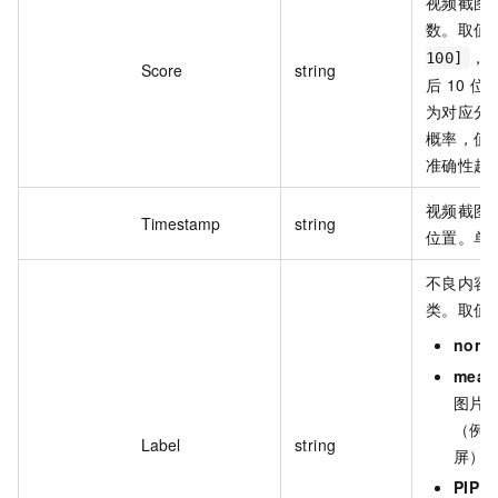
视频截图
数。取值
，
100]
Score
string
后 10 
为对应分类 
概率，值
准确性越
视频截图
Timestamp
string
位置。单
不良内容
类。取值
norm
mean
图片
（例
Label
string
屏）
PIP
：