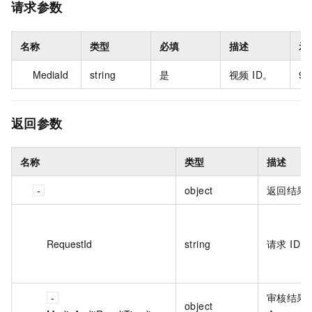
请求参数
名称
类型
必填
描述
示
MediaId
string
是
视频 ID。
93
返回参数
名称
类型
描述
object
返回结果
RequestId
string
请求 ID。
审核结果
object