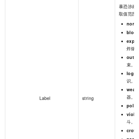
暴恐涉政
取值范围
norm
bloo
explo
炸烟
outfit
束。
logo
识。
weap
器。
Label
string
polit
viole
斗。
crow
para