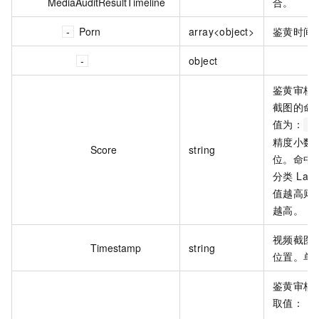
MediaAuditResultTimeline
合。
Porn
array<object>
鉴黄时间
object
鉴黄审核
截图的命
值为：
[
精度小数点
Score
string
位。命中
分类 Lab
值越高则
越高。
视频截图
Timestamp
string
位置。单
鉴黄审核
取值：