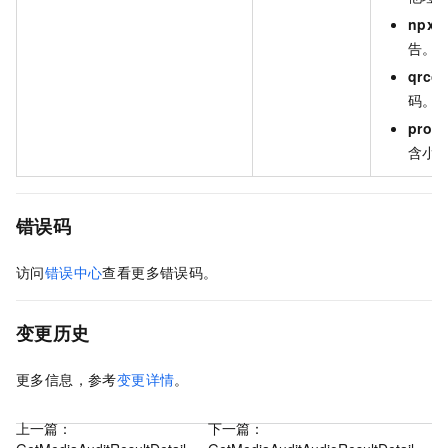
npx
告。
qrco
码。
prog
含小
错误码
访问
错误中心
查看更多错误码。
变更历史
更多信息，参考
变更详情
。
上一篇：
下一篇：