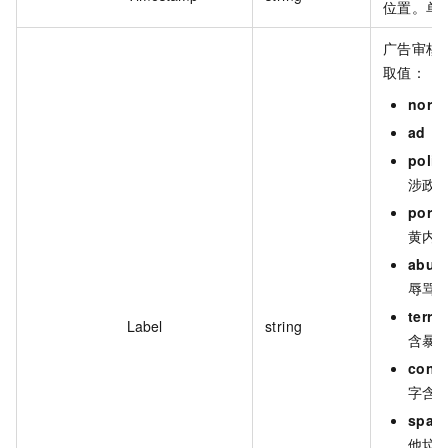
位置。单
广告审核
取值：
norm
ad
：
polit
涉政
porn
黄内
abus
辱骂
terro
Label
string
含暴
cont
字含
spam
他垃