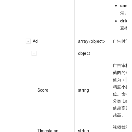
smok
烟。
drive
直播
Ad
array<object>
广告时间
object
广告审核
截图的命
值为：
[
精度小数点
Score
string
位。命中
分类 Lab
值越高则
越高。
视频截图
Timestamp
string