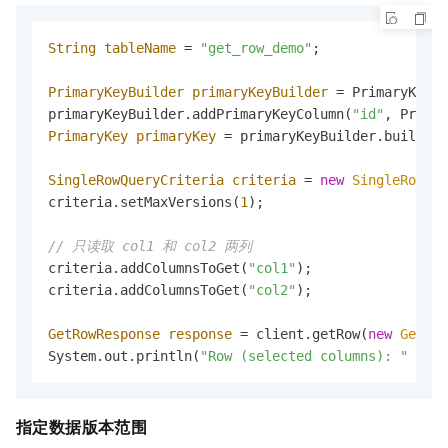
String
tableName
=
"get_row_demo"
;

PrimaryKeyBuilder
primaryKeyBuilder
=
 PrimaryKeyBu
primaryKeyBuilder.addPrimaryKeyColumn(
"id"
, Primar
PrimaryKey
primaryKey
=
 primaryKeyBuilder.build();

SingleRowQueryCriteria
criteria
=
new
SingleRowQue
criteria.setMaxVersions(
1
);

// 只读取 col1 和 col2 两列
criteria.addColumnsToGet(
"col1"
);

criteria.addColumnsToGet(
"col2"
);

GetRowResponse
response
=
 client.getRow(
new
GetRow
System.out.println(
"Row (selected columns): "
 + re
指定数据版本范围