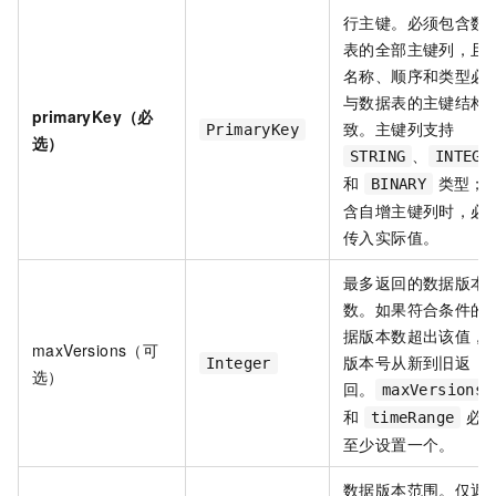
行主键。必须包含数
表的全部主键列，且
名称、顺序和类型必
与数据表的主键结构
primaryKey（必
致。主键列支持
PrimaryKey
选）
、
STRING
INTEGE
和
类型；
BINARY
含自增主键列时，必
传入实际值。
最多返回的数据版本
数。如果符合条件的
据版本数超出该值，
maxVersions（可
版本号从新到旧返
Integer
选）
回。
maxVersions
和
必
timeRange
至少设置一个。
数据版本范围。仅返