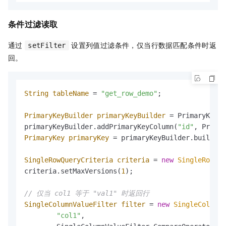
条件过滤读取
通过
设置列值过滤条件，仅当行数据匹配条件时返
setFilter
回。
String
tableName
=
"get_row_demo"
;

PrimaryKeyBuilder
primaryKeyBuilder
=
 PrimaryKeyBu
primaryKeyBuilder.addPrimaryKeyColumn(
"id"
, Primar
PrimaryKey
primaryKey
=
 primaryKeyBuilder.build();

SingleRowQueryCriteria
criteria
=
new
SingleRowQue
criteria.setMaxVersions(
1
);

// 仅当 col1 等于 "val1" 时返回行
SingleColumnValueFilter
filter
=
new
SingleColumn
"col1"
,
