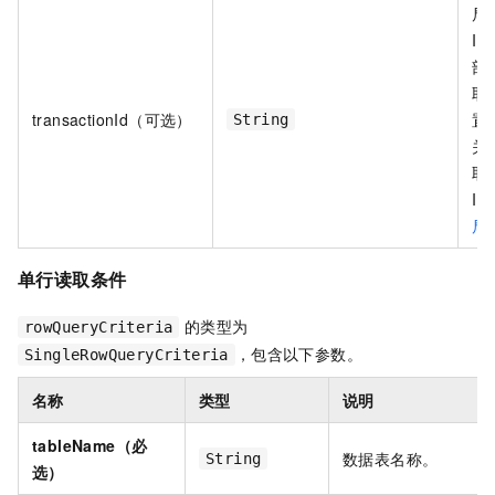
局
I
部
取
transactionId（可选）
置
String
关
取
I
局
单行读取条件
的类型为
rowQueryCriteria
，包含以下参数。
SingleRowQueryCriteria
名称
类型
说明
tableName（必
数据表名称。
String
选）