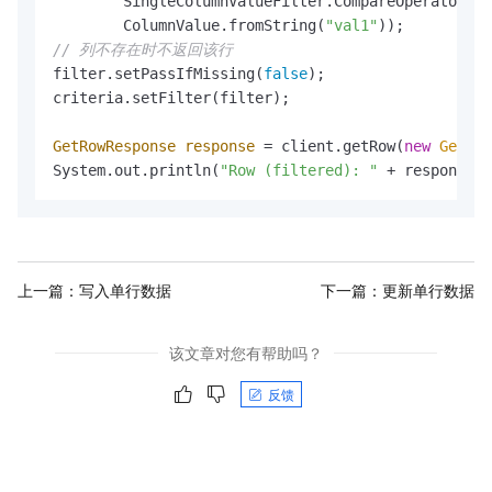
        SingleColumnValueFilter.CompareOperator.EQ
        ColumnValue.fromString(
"val1"
// 列不存在时不返回该行
filter.setPassIfMissing(
false
);

criteria.setFilter(filter);

GetRowResponse
response
=
 client.getRow(
new
GetRow
System.out.println(
"Row (filtered): "
 + response.g
上一篇：
写入单行数据
下一篇：
更新单行数据
该文章对您有帮助吗？
反馈