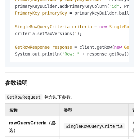
primaryKeyBuilder.addPrimaryKeyColumn(
"id"
, Primar
PrimaryKey
primaryKey
=
 primaryKeyBuilder.build();

SingleRowQueryCriteria
criteria
=
new
SingleRowQue
criteria.setMaxVersions(
1
);

GetRowResponse
response
=
 client.getRow(
new
GetRow
System.out.println(
"Row: "
 + response.getRow());
参数说明
包含以下参数。
GetRowRequest
名称
类型
说
rowQueryCriteria（必
单
SingleRowQueryCriteria
选）
件