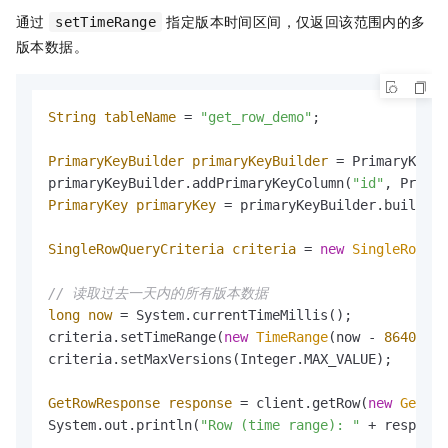
通过
指定版本时间区间，仅返回该范围内的多
setTimeRange
版本数据。
String
tableName
=
"get_row_demo"
;

PrimaryKeyBuilder
primaryKeyBuilder
=
 PrimaryKeyBu
primaryKeyBuilder.addPrimaryKeyColumn(
"id"
, Primar
PrimaryKey
primaryKey
=
 primaryKeyBuilder.build();

SingleRowQueryCriteria
criteria
=
new
SingleRowQue
// 读取过去一天内的所有版本数据
long
now
=
 System.currentTimeMillis();

criteria.setTimeRange(
new
TimeRange
(now - 
86400
 * 
criteria.setMaxVersions(Integer.MAX_VALUE);

GetRowResponse
response
=
 client.getRow(
new
GetRow
System.out.println(
"Row (time range): "
 + response