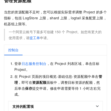
管理资源配额
当您的资源配额不足时，您可以根据实际需求调整
Project
的多个
指标，包括
LogStore
上限，shard
上限，logtail
采集配置上限，
机器组上限等。
一个阿里云账号下最多可创建
150
个
Project。如您有更大的
使用需求，请
提工单
申请。
控制台
登录
日志服务控制台
，在
Project
列表区域，单击目标
Project。
在
Project
页面的项目概览-基础信息-资源配额中单击
管
理
，即可在
资源配额
面板中，调整目标资源的配额，然
后单击
保存
提交申请。修改申请需要等待
1
小时左右完
成。
支持的配置项