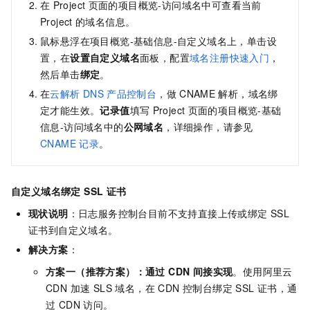
在
Project
页面的项目概览-访问域名中可查看当前
Project
的域名信息。
鼠标悬浮在项目概览-基础信息-自定义域名上，单击设
置，在
设置自定义域名
面板，配置
域名注册快速入门
，
然后单击
绑定
。
在
云解析
DNS
产品控制台
，做
CNAME
解析，域名绑
定才能生效。
记录值
填写
Project
页面的项目概览-基础
信息-访问域名中的
公网域名
，详细操作，请参见
CNAME 记录
。
自定义域名绑定 SSL 证书
现状说明
：日志服务控制台目前不支持直接上传或绑定 SSL
证书到自定义域名。
解决方案
：
方案一（推荐方案）：通过 CDN 间接实现
。使用阿里云
CDN 加速 SLS 域名，在 CDN 控制台绑定 SSL 证书，通
过 CDN 访问。