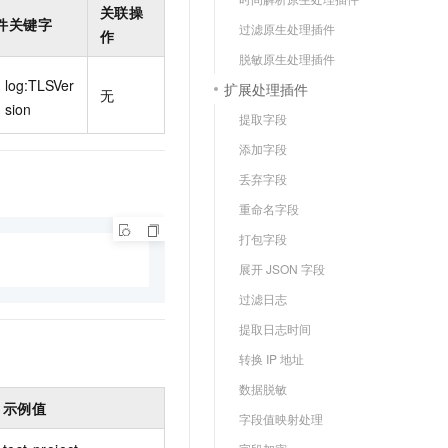
关联操
件关键字
过滤原生处理插件
作
脱敏原生处理插件
log:TLSVer
扩展处理插件
无
sion
提取字段
添加字段
丢弃字段
重命名字段
打包字段
展开 JSON 字段
过滤日志
提取日志时间
转换 IP 地址
数据脱敏
示例值
字段值映射处理