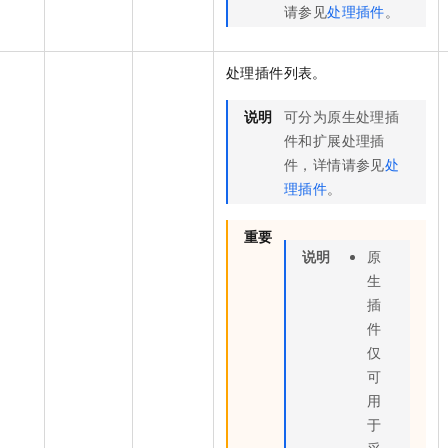
请参见
处理插件
。
处理插件列表。
说明
可分为原生处理插
件和扩展处理插
件，详情请参见
处
理插件
。
重要
说明
原
生
插
件
仅
可
用
于
采