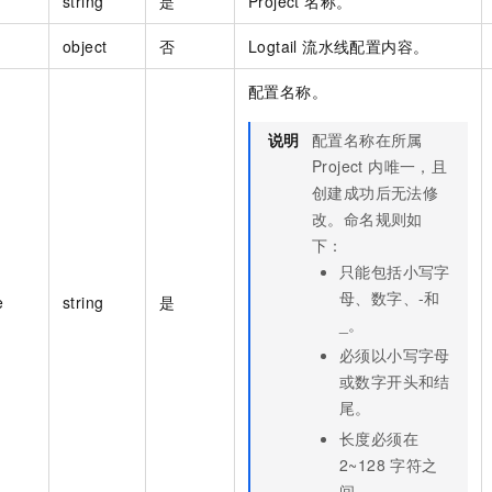
string
是
Project 名称。
object
否
Logtail 流水线配置内容。
配置名称。
说明
配置名称在所属
Project 内唯一，且
创建成功后无法修
改。命名规则如
下：
只能包括小写字
母、数字、-和
e
string
是
_。
必须以小写字母
或数字开头和结
尾。
长度必须在
2~128 字符之
间。