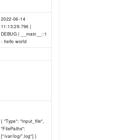
2022-06-14
11:13:29.796 |
DEBUG | __main__:
:1
- hello world
{ "Type": "input_file",
"FilePaths":
["/var/log/*.log"] }