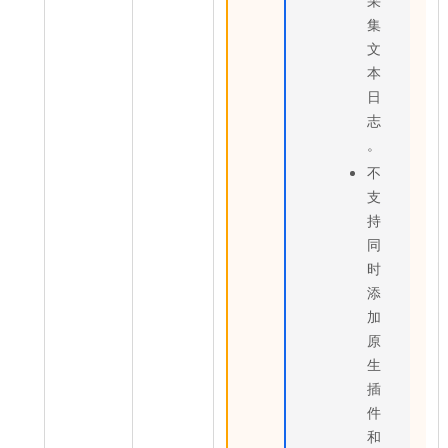
集
文
本
日
志
。
不
支
持
同
时
添
加
原
生
插
件
和