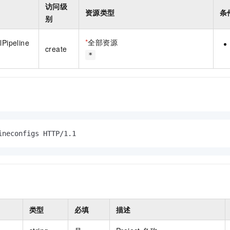
访问级
资源类型
条
别
*
全部资源
lPipeline
create
*
ineconfigs HTTP/1.1
类型
必填
描述