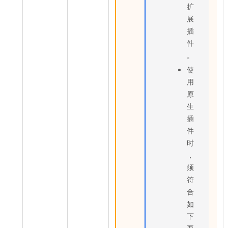
扩
展
插
件
。
使
用
原
生
插
件
时
，
须
符
合
如
下
要