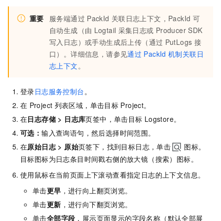
重要
服务端通过
PackId
关联日志上下文，PackId
可
自动生成（由
Logtail
采集日志或
Producer SDK
写入日志）或手动生成后上传（通过
PutLogs
接
口）。详细信息，请参见
通过
PackId
机制关联日
志上下文
。
登录
日志服务控制台
。
在
Project
列表区域，单击目标
Project。
在
日志存储
>
日志库
页签中，单击目标
Logstore。
可选：
输入查询语句，然后选择时间范围。
在
原始日志
>
原始
页签下，找到目标日志，单击
图标。
目标图标为日志条目时间戳右侧的放大镜（搜索）图标。
使用鼠标在当前页面上下滚动查看指定日志的上下文信息。
单击
更早
，进行向上翻页浏览。
单击
更新
，进行向下翻页浏览。
单击
全部字段
，展示页面显示的字段名称（默认全部展