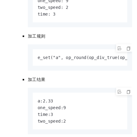
one_speed: 9

two_speed: 2

time: 3
加工规则
e_set("a", op_round(op_div_true(op_sub
加工结果
a:2.33

one_speed:9

time:3

two_speed:2