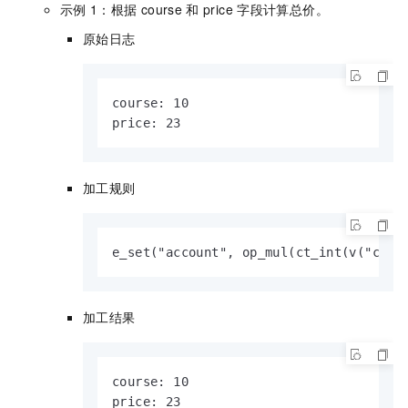
示例
1：根据
course
和
price
字段计算总价。
原始日志
course: 10

price: 23
加工规则
e_set("account", op_mul(ct_int(v("cour
加工结果
course: 10

price: 23
