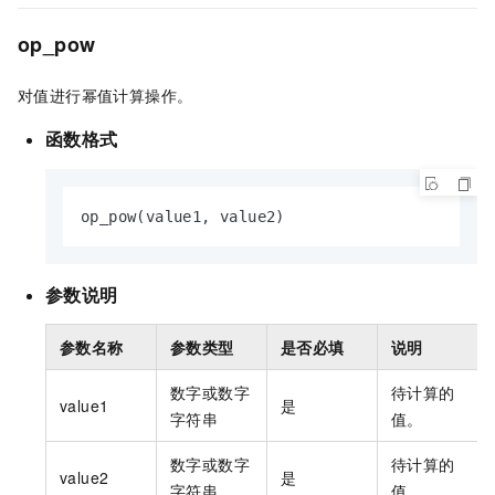
op_pow
对值进行幂值计算操作。
函数格式
op_pow(value1, value2)
参数说明
参数名称
参数类型
是否必填
说明
数字或数字
待计算的
value1
是
字符串
值。
数字或数字
待计算的
value2
是
字符串
值。