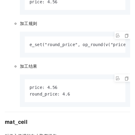
price: 4.56
加工规则
e_set("round_price", op_round(v("price"),
加工结果
price: 4.56

round_price: 4.6
mat_ceil