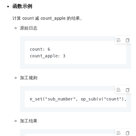
函数示例
计算
count
减
count_apple
的结果。
原始日志
count: 6

count_apple: 3
加工规则
e_set("sub_number", op_sub(v("count"),v("
加工结果