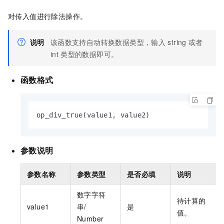
对传入值进行除法操作。
说明
该函数支持自动转换数据类型，输入
string
或者
int
类型的数据即可。
函数格式
op_div_true(value1, value2)
参数说明
参数名称
参数类型
是否必填
说明
数字字符
待计算的
value1
串/
是
值。
Number