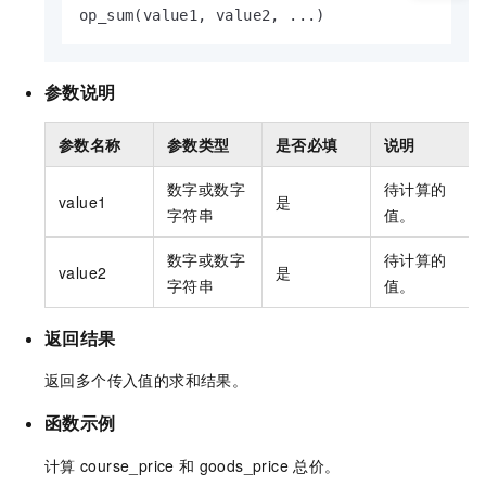
op_sum(value1, value2, ...)
参数说明
参数名称
参数类型
是否必填
说明
数字或数字
待计算的
value1
是
字符串
值。
数字或数字
待计算的
value2
是
字符串
值。
返回结果
返回多个传入值的求和结果。
函数示例
计算
course_price
和
goods_price
总价。