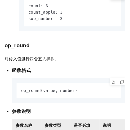
count: 6

count_apple: 3

sub_number:  3
op_round
对传入值进行四舍五入操作。
函数格式
op_round(value, number)
参数说明
参数名称
参数类型
是否必填
说明