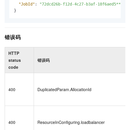
"JobId"
:
"72dcd26b-f12d-4c27-b3af-18f6aed5****"
}
错误码
HTTP
status
错误码
code
400
DuplicatedParam.AllocationId
400
ResourceInConfiguring.loadbalancer