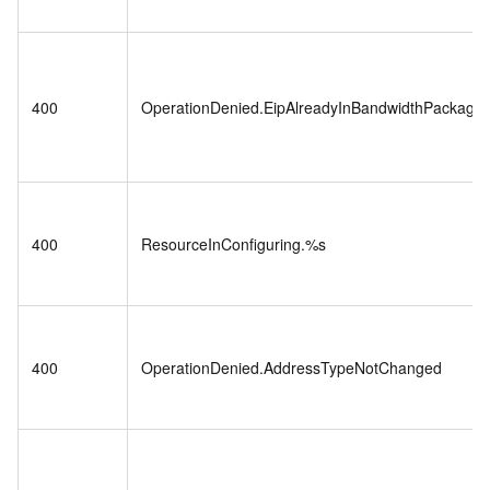
400
OperationDenied.EipAlreadyInBandwidthPackage
400
ResourceInConfiguring.%s
400
OperationDenied.AddressTypeNotChanged