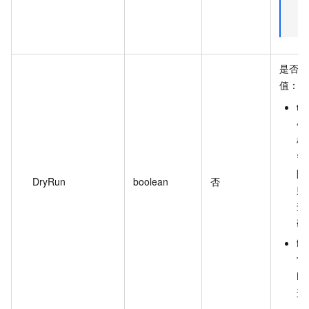
是否
值：
tr
会
检
需
限
DryRun
boolean
否
则
查
码
fa
常
H
进