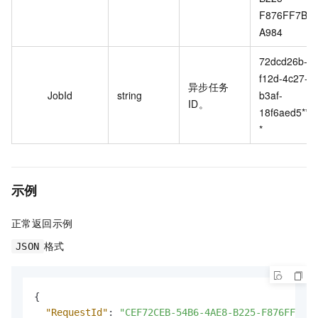
F876FF7B
A984
72dcd26b-
f12d-4c27-
异步任务
JobId
string
b3af-
ID。
18f6aed5***
*
示例
正常返回示例
格式
JSON
{
"RequestId"
:
"CEF72CEB-54B6-4AE8-B225-F876FF7BA9