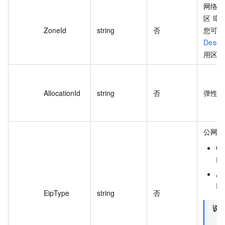
网络
区 ID
ZoneId
string
否
您可
Descr
用区 
AllocationId
string
否
弹性公网
公网 
C
I
An
IP
EipType
string
否
说