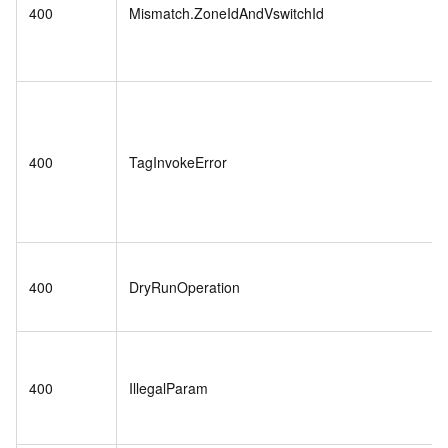
400
Mismatch.ZoneIdAndVswitchId
400
TagInvokeError
400
DryRunOperation
400
IllegalParam