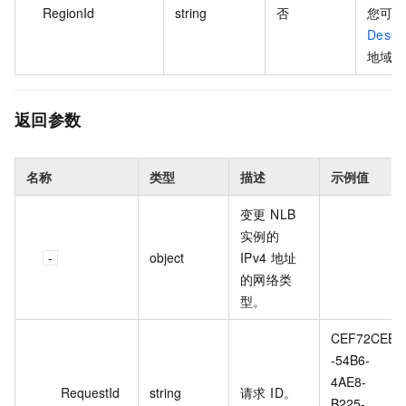
RegionId
string
否
您可
Descr
地域 I
返回参数
名称
类型
描述
示例值
变更 NLB
实例的
object
IPv4 地址
的网络类
型。
CEF72CEB
-54B6-
4AE8-
RequestId
string
请求 ID。
B225-