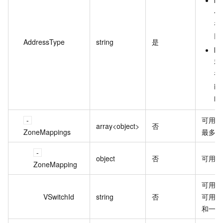
公
被
以
AddressType
string
是
In
私
被
能
的
可用
array<object>
否
ZoneMappings
最多支
object
否
可用
ZoneMapping
可用
VSwitchId
string
否
可用
和一