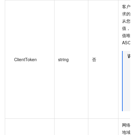
客户端
求的
从您
值，
值唯一。
ASCI
说
ClientToken
string
否
网络
地域 I