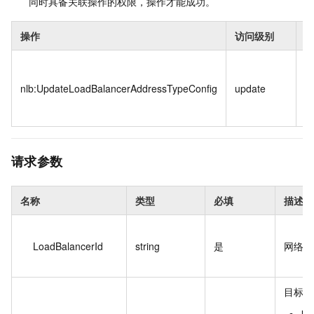
同时具备关联操作的权限，操作才能成功。
操作
访问级别
*
nlb:UpdateLoadBalancerAddressTypeConfig
update
{
请求参数
名称
类型
必填
描述
LoadBalancerId
string
是
网络型
目标
In