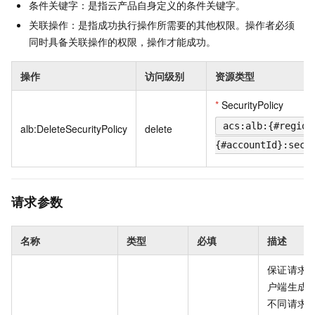
条件关键字：是指云产品自身定义的条件关键字。
关联操作：是指成功执行操作所需要的其他权限。操作者必须
同时具备关联操作的权限，操作才能成功。
操作
访问级别
资源类型
*
SecurityPolicy
acs:alb:{#region
alb:DeleteSecurityPolicy
delete
{#accountId}:secu
请求参数
名称
类型
必填
描述
保证请求
户端生成
不同请求