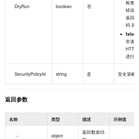
检查不
DryRun
boolean
否
错误。
返回错
码
Dr
false
常请求
HTTP
进行操
SecurityPolicyId
string
是
安全策略 
返回参数
名称
类型
描述
示例值
返回数据结
object