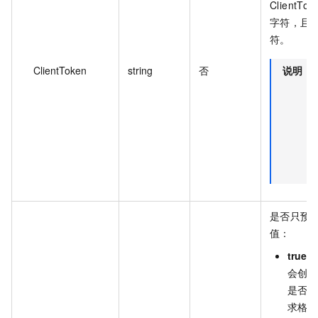
ClientTo
字符，且不
符。
ClientToken
string
否
说明
请
作
请
是否只预
值：
true
：
会创建
是否填
求格式