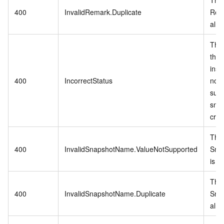
400
InvalidRemark.Duplicate
Rem
alre
The 
the 
inst
400
IncorrectStatus
not 
supp
sna
crea
The 
400
InvalidSnapshotName.ValueNotSupported
Sna
is in
The 
400
InvalidSnapshotName.Duplicate
Sna
alre