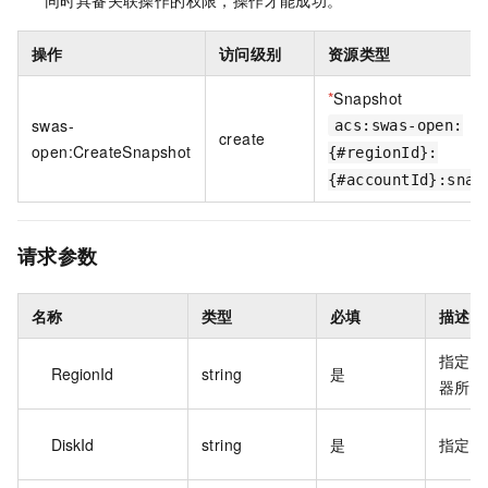
同时具备关联操作的权限，操作才能成功。
操作
访问级别
资源类型
*
Snapshot
swas-
acs:swas-open:
create
open:CreateSnapshot
{#regionId}:
{#accountId}:snap
请求参数
名称
类型
必填
描述
指定磁
RegionId
string
是
器所属
DiskId
string
是
指定的