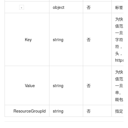
object
否
标签。
为快照
值范围
一旦传
Key
string
否
字符串
符，不能
头，不能
https:
为快照
值范围
Value
string
否
一旦传
串。最
能包含 h
ResourceGroupId
string
否
指定的