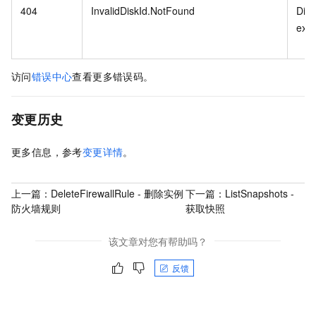
404
InvalidDiskId.NotFound
Disk
exist
访问
错误中心
查看更多错误码。
变更历史
更多信息，参考
变更详情
。
上一篇：
DeleteFirewallRule - 删除实例
下一篇：
ListSnapshots -
防火墙规则
获取快照
该文章对您有帮助吗？
反馈