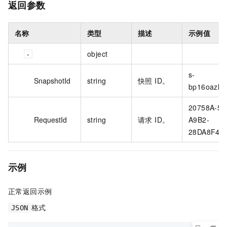
返回参数
名称
类型
描述
示例值
object
s-
SnapshotId
string
快照 ID。
bp16oazlso
20758A-58
RequestId
string
请求 ID。
A9B2-
28DA8F4F
示例
正常返回示例
格式
JSON