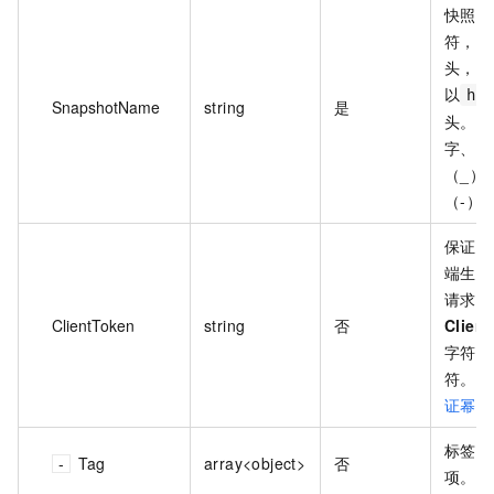
快照名
符，必
头，不
以
ht
SnapshotName
string
是
头。可
字、半
（_）
（-）
保证请
端生成
请求间
ClientToken
string
否
Clien
字符，
符。更
证幂等
标签列
Tag
array<object>
否
项。