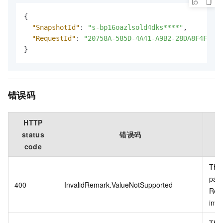
{
"SnapshotId"
:
"s-bp16oazlsold4dks****"
,
"RequestId"
:
"20758A-585D-4A41-A9B2-28DA8F4F534F
}
错误码
HTTP
status
错误码
code
The 
par
400
InvalidRemark.ValueNotSupported
Rem
inval
The 