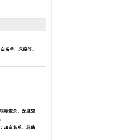
加白名单
、
忽略
等。
病毒查杀
、
深度查
。
：
加白名单
、
忽略