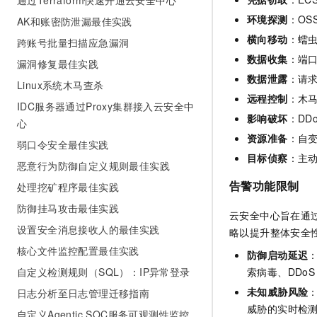
通过Terraform快速开通云安全中心
环境探测
：OS
AK和账密防泄漏最佳实践
横向移动
：蠕虫
跨账号批量扫描应急漏洞
数据收集
：端
漏洞修复最佳实践
数据泄露
：请
Linux系统木马查杀
远程控制
：木
IDC服务器通过Proxy集群接入云安全中
影响破坏
：DD
心
资源准备
：自
弱口令安全最佳实践
目标侦察
：主
恶意行为防御自定义规则最佳实践
告警功能限制
处理挖矿程序最佳实践
防御挂马攻击最佳实践
云安全中心旨在通
设置安全消息接收人的最佳实践
略以提升整体安全
核心文件监控配置最佳实践
防御启动延迟
自定义检测规则（SQL）：IP异常登录
索病毒、DDo
未知威胁风险
日志分析至日志管理迁移指南
威胁的实时检
自定义Agentic SOC服务可观测性监控