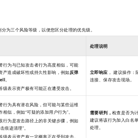
划分为三个风险等级，以便您区分处理的优先级。
处理说明
警行为与已知攻击者行为高度相似，可能
资产造成破坏性或持久性影响，例如
反弹
立即响应
， 建议操作：
ell
。
连接、保存攻击现场。
等级表示资产极有可能正在遭受攻击。
警行为具有潜在风险，但可能与某些运维
作相似，例如“可疑的添加用户行为”。
需要研判，
检查是否为
建议将该行为加入白名
该行为是攻击路径上的非关键步骤，例如
处理。
攻击痕迹清理”。
等级表示资产有一定概率正在受到攻击。