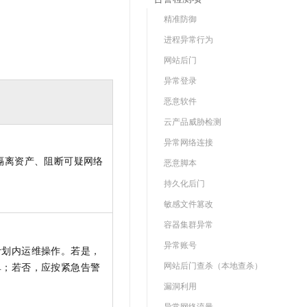
精准防御
进程异常行为
网站后门
异常登录
恶意软件
云产品威胁检测
异常网络连接
隔离资产、阻断可疑网络
恶意脚本
持久化后门
敏感文件篡改
容器集群异常
异常账号
计划内运维操作。若是，
网站后门查杀（本地查杀）
单；若否，应按紧急告警
漏洞利用
异常网络流量