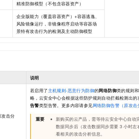
精准防御模型（不包含容器资产）
企业版能力（覆盖容器资产）+容器逃逸、
风险镜像运行，非镜像程序启动等容器场
景特有攻击行为的检测及主动防御模型
说明
若启用了
主机规则-恶意行为防御
的
网络防御
类的规则
略，云安全中心会根据这些防护规则自动拦截检测出的
告警
类型告警。更多内容请参见
网络防御告警（原攻击
原攻击分
重要
新购买的云产品，需等待云安全中心自动
数据同步后（攻击数据同步需要
3
小时左
看相关的攻击分析信息。