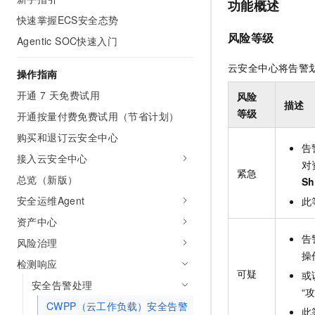
功能概述
快速掌握ECS安全态势
风险等级
Agentic SOC快速入门
云安全中心将告警
操作指南
开通 7 天免费试用
风险
描述
等级
开通按量付费免费试用（节省计划）
购买和退订云安全中心
告
接入云安全中心
对
紧急
总览（新版）
Sh
安全运维Agent
此
资产中心
告
风险治理
操
检测响应
可疑
或
安全告警处理
“
CWPP（云工作负载）安全告警
此