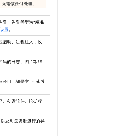
，
无需做任何处理。
告警，告警类型为“
精准
护设置
。
径启动、进程注入，以
代码的日志、图片等非
及来自已知恶意
IP
或后
马、勒索软件、挖矿程
，以及对云资源进行的异