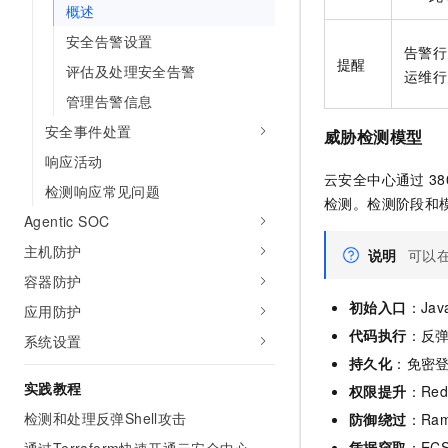
概述
安全告警设置
告警行
提醒
评估及处理安全告警
运维行
管理告警信息
安全事件处置
威胁检测模型
响应活动
云安全中心通过
3
检测响应常见问题
检测。检测阶段和
Agentic SOC
主机防护
说明
可以
容器防护
初始入口
：Jav
应用防护
代码执行
：反
系统设置
持久化
：免密登
实践教程
权限提升
：Red
检测和处理反弹Shell攻击
防御绕过
：Ra
凭据窃取
：EC