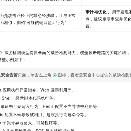
审计与优化，
用于发现
为是攻击路径上的非必经步骤，且与正常
点，建议定期审查并优
为相似，例如“可疑的端口监听行为”。
置。
80+威胁检测模型提供全面的威胁检测能力，覆盖攻击链路的关键阶段
模型示例如下：
在
安全告警
页面，单击左上角
图标，查看云安全中心提供的威胁检测
a
应用执行异常指令、Web
漏洞利用等。
弹
Shell、恶意脚本代码执行等。
录证书可疑写入行为、Redis
配置不当导致被利用等。
is
配置不当导致被利用、越权执行高危命令等。
m
子账号异地登入、可疑程序等。
S
在非常用地登录、ECS
暴力破解成功等。