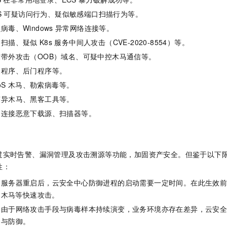
S
可疑访问行为、疑似敏感端口扫描行为等。
病毒、Windows
异常网络连接等。
口扫描、疑似
K8s
服务中间人攻击（CVE-2020-8554）等。
求带外攻击（OOB）域名、可疑中控木马通信等。
马程序、后门程序等。
oS
木马、勒索病毒等。
变异木马、黑客工具等。
动连接恶意下载源、扫描器等。
过实时告警、漏洞管理及攻击溯源等功能，加固资产安全。但鉴于以下
性：
：服务器重启后，云安全中心防御进程的启动需要一定时间。在此生效
S 木马等快速攻击。
：由于网络攻击手段与病毒样本持续演变，业务环境亦存在差异，云安
测与防御。