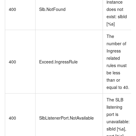
instance
400
Slb.NotFound
does not
exist: slbId
[%s]
The
number of
Ingress
related
400
Exceed.IngressRule
rules must
be less
than or
equal to 40.
The SLB
listening
port is
400
SlbListenerPort.NotAvailable
unavailable:
slbId [%s],
port [%s]