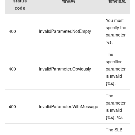
status
错误码
错误信息
code
You must
specify the
400
InvalidParameter.NotEmpty
parameter
%s.
The
specified
400
InvalidParameter.Obviously
parameter
is invalid
{%s}.
The
parameter
400
InvalidParameter.WithMessage
is invalid
{%s}: %s
The SLB