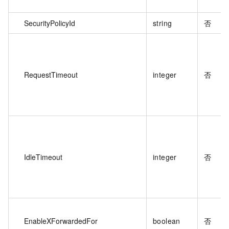
SecurityPolicyId
string
否
RequestTimeout
integer
否
IdleTimeout
integer
否
EnableXForwardedFor
boolean
否