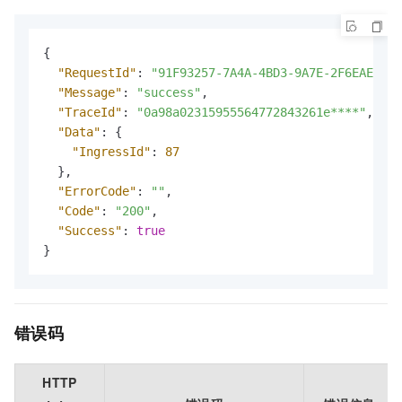
{
"RequestId"
:
"91F93257-7A4A-4BD3-9A7E-2F6EAE6D**
"Message"
:
"success"
,
"TraceId"
:
"0a98a02315955564772843261e****"
,
"Data"
:
{
"IngressId"
:
87
}
,
"ErrorCode"
:
""
,
"Code"
:
"200"
,
"Success"
:
true
}
错误码
HTTP