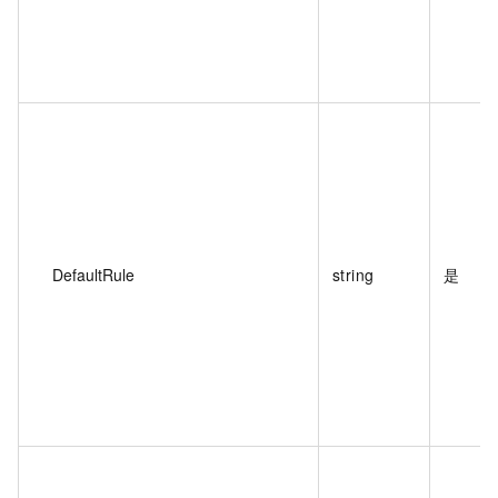
DefaultRule
string
是