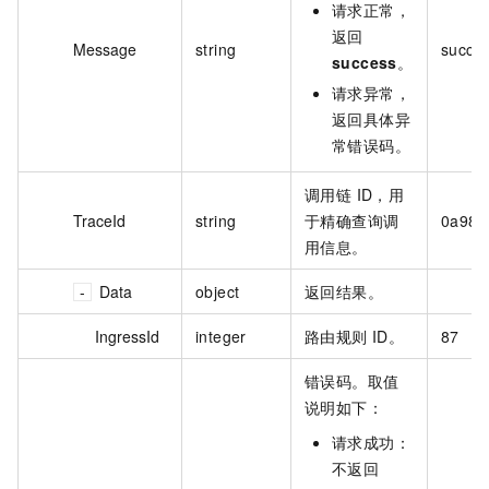
请求正常，
返回
Message
string
succe
success
。
请求异常，
返回具体异
常错误码。
调用链 ID，用
TraceId
string
于精确查询调
0a98a
用信息。
Data
object
返回结果。
IngressId
integer
路由规则 ID。
87
错误码。取值
说明如下：
请求成功：
不返回