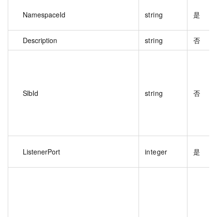
NamespaceId
string
是
Description
string
否
SlbId
string
否
ListenerPort
integer
是