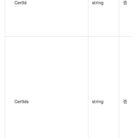
CertId
string
否
CertIds
string
否