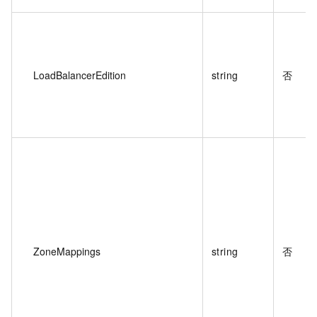
LoadBalancerEdition
string
否
ZoneMappings
string
否