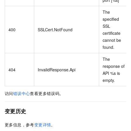
The
specified
SSL
400
SSLCert.NotFound
certificate
cannot be
found.
The
response of
404
InvalidResponse.Api
API %s is
empty.
访问
错误中心
查看更多错误码。
变更历史
更多信息，参考
变更详情
。