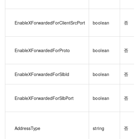
EnableXForwardedForClientSrcPort
boolean
否
EnableXForwardedForProto
boolean
否
EnableXForwardedForSlbId
boolean
否
EnableXForwardedForSlbPort
boolean
否
AddressType
string
否