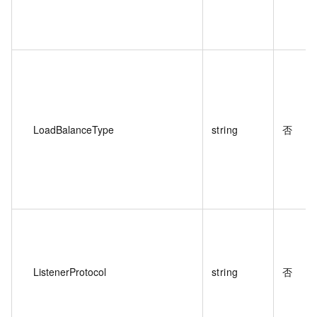
LoadBalanceType
string
否
ListenerProtocol
string
否