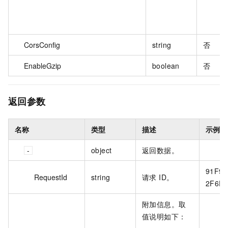
CorsConfig
string
否
EnableGzip
boolean
否
返回参数
名称
类型
描述
示例值
object
返回数据。
91F93
RequestId
string
请求 ID。
2F6EA
附加信息。取
值说明如下：