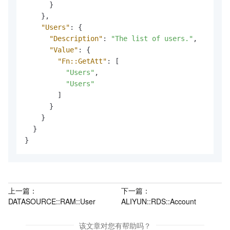
}
}
,
"Users"
:
{
"Description"
:
"The list of users."
,
"Value"
:
{
"Fn::GetAtt"
:
[
"Users"
,
"Users"
]
}
}
}
}
上一篇：
下一篇：
DATASOURCE::RAM::User
ALIYUN::RDS::Account
该文章对您有帮助吗？