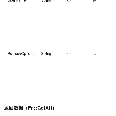
UserName
String
否
是
RefreshOptions
String
否
是
返回数据（Fn::GetAtt）