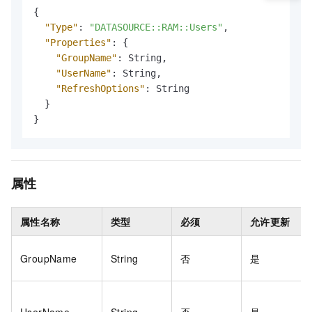
{
"Type"
:
"DATASOURCE::RAM::Users"
,
"Properties"
:
{
"GroupName"
:
 String
,
"UserName"
:
 String
,
"RefreshOptions"
:
 String

}
}
属性
属性名称
类型
必须
允许更新
GroupName
String
否
是