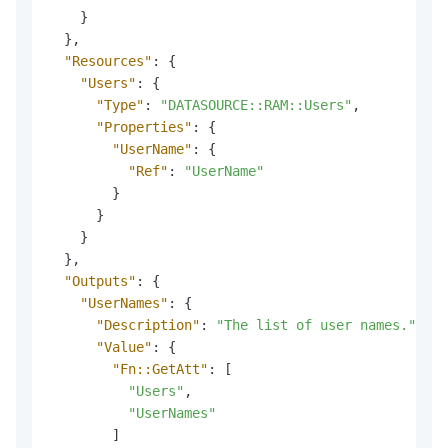
}
}
,
"Resources"
:
{
"Users"
:
{
"Type"
:
"DATASOURCE::RAM::Users"
,
"Properties"
:
{
"UserName"
:
{
"Ref"
:
"UserName"
}
}
}
}
,
"Outputs"
:
{
"UserNames"
:
{
"Description"
:
"The list of user names."
,
"Value"
:
{
"Fn::GetAtt"
:
[
"Users"
,
"UserNames"
]