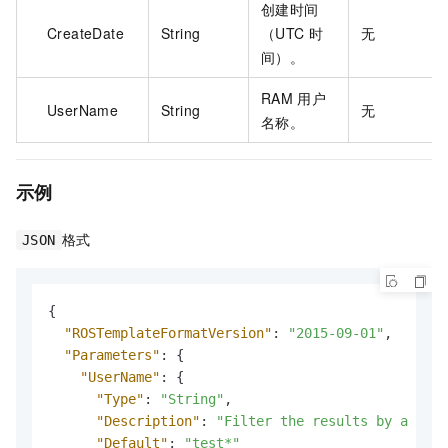
创建时间
CreateDate
String
（UTC
时
无
间）。
RAM
用户
UserName
String
无
名称。
示例
格式
JSON
{
"ROSTemplateFormatVersion"
:
"2015-09-01"
,
"Parameters"
:
{
"UserName"
:
{
"Type"
:
"String"
,
"Description"
:
"Filter the results by a spec
"Default"
:
"test*"