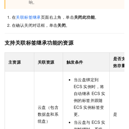
响。
在
关联标签继承
页面右上角，单击
关闭此功能
。
在确认关闭对话框，单击
关闭
。
支持关联标签继承功能的资源
是否支
主资源
关联资源
触发条件
效存量
当云盘绑定到
ECS
实例时，将
自动继承
ECS
实
例的标签并跟随
云盘（包含
ECS
实例标签变
数据盘和系
更。
是
统盘）
当云盘与
ECS
实
例解绑时，系统