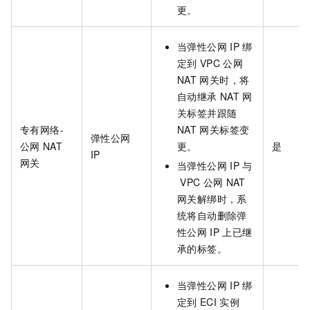
更。
当弹性公网
IP
绑
定到
VPC
公网
NAT
网关时，将
自动继承
NAT
网
关标签并跟随
专有网络-
NAT
网关标签变
弹性公网
公网
NAT
更。
是
IP
网关
当弹性公网
IP
与
VPC
公网
NAT
网关解绑时，系
统将自动删除弹
性公网
IP
上已继
承的标签。
当弹性公网
IP
绑
定到
ECI
实例