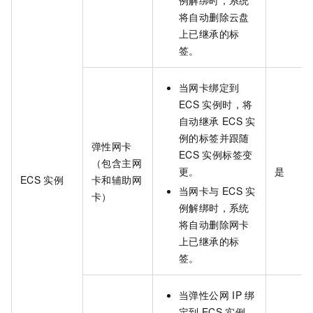
将自动删除云盘
上已继承的标
签。
当网卡绑定到
ECS
实例时，将
自动继承
ECS
实
例的标签并跟随
弹性网卡
ECS
实例标签变
（包含主网
更。
是
ECS
实例
卡和辅助网
当网卡与
ECS
实
卡）
例解绑时，系统
将自动删除网卡
上已继承的标
签。
当弹性公网
IP
绑
定到
ECS
实例