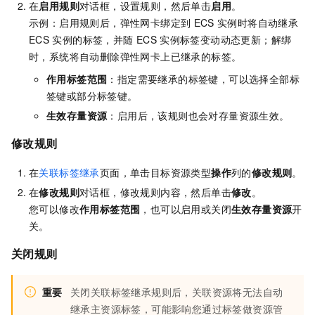
在
启用规则
对话框，设置规则，然后单击
启用
。
示例：启用规则后，弹性网卡绑定到
ECS
实例时将自动继承
ECS
实例的标签，并随
ECS
实例标签变动动态更新；解绑
时，系统将自动删除弹性网卡上已继承的标签。
作用标签范围
：指定需要继承的标签键，可以选择全部标
签键或部分标签键。
生效存量资源
：启用后，该规则也会对存量资源生效。
修改规则
在
关联标签继承
页面，单击目标资源类型
操作
列的
修改规则
。
在
修改规则
对话框，修改规则内容，然后单击
修改
。
您可以修改
作用标签范围
，也可以启用或关闭
生效存量资源
开
关。
关闭规则
重要
关闭关联标签继承规则后，关联资源将无法自动
继承主资源标签，可能影响您通过标签做资源管