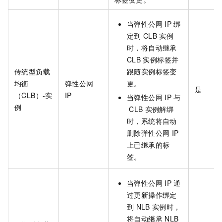
当弹性公网
IP
绑
定到
CLB
实例
时，将自动继承
CLB
实例标签并
传统型负载
跟随实例标签变
均衡
弹性公网
更。
是
（CLB）-实
IP
当弹性公网
IP
与
例
CLB
实例解绑
时，系统将自动
删除弹性公网
IP
上已继承的标
签。
当弹性公网
IP
通
过更新操作绑定
到
NLB
实例时，
将自动继承
NLB