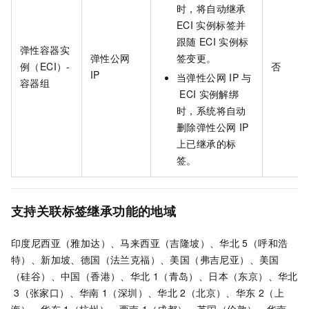
时，将自动继承
ECI
实例标签并
跟随
ECI
实例标
弹性容器实
弹性公网
签变更。
例（ECI）-
否
IP
当弹性公网
IP
与
容器组
ECI
实例解绑
时，系统将自动
删除弹性公网
IP
上已继承的标
签。
支持关联标签继承功能的地域
印度尼西亚（雅加达）、马来西亚（吉隆坡）、华北
5（呼和浩
特）、新加坡、德国（法兰克福）、美国（弗吉尼亚）、美国
（硅谷）、中国（香港）、华北
1（青岛）、日本（东京）、华北
3（张家口）、华南
1（深圳）、华北
2（北京）、华东
2（上
海）、华东
1（杭州）、西南
1（成都）、英国（伦敦）、华南