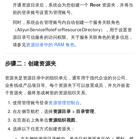
开通资源目录后，系统会为您创建一个
Root
资源夹，并将当
前的登录账号设置为管理账号。
同时，系统会在管理账号内自动创建一个服务关联角色
（AliyunServiceRoleForResourceDirectory），用于设置资
源目录可信服务的访问权限。关于服务关联角色的更多信息，
请参见
资源目录中的
RAM
角色
。
步骤二：创建资源夹
资源夹是资源目录中的组织单元，通常用于指代企业的分公司、
业务线或产品项目等。每个资源夹下可以放置成员，并允许嵌套
子资源夹，最终形成树形的资源组织关系。
使用管理账号登录
资源管理控制台
。
在左侧导航栏，选择
资源目录
>
目录管理
。
在页面右上角单击
资源组织视图
。
选择以下任意方式创建资源夹：
在左侧的资源目录树中，单击目标资源夹后的
图标，然