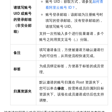
账号
UID：获取方式，请参见
如何查
请填写账号
看阿里云账号
ID？
。
UID
或账号
账号登录邮箱：该邮箱为注册账号时
的登录邮箱
填写的登录邮箱。没有登录邮箱的，
（非安全邮
请填写账号
UID。
箱）
支持一次性输入多个进行批量邀请，多个
账号之间用英文逗号（,）分隔。
填写邀请备注，方便被邀请方确认邀请行
备注
为的可信性，从而使流程快速完成。
为成员绑定标签，方便基于标签的成员管
标签
理。
默认邀请的账号归属在
Root
资源夹下，
您可以单击
修改
，按需将成员归属到目标
归属资源夹
资源夹下。该项在成员邀请成功后也支持
调整。