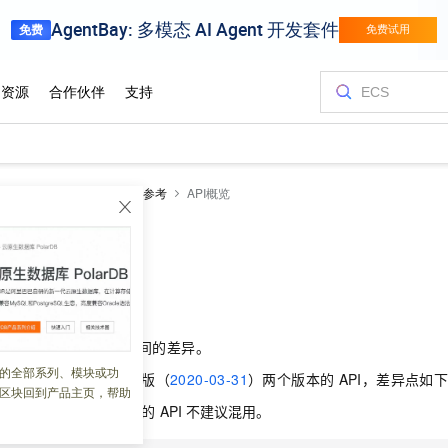
源目录
开发参考
API参考
API概览
 09:10:09
目录两个版本的
API
之间的差异。
的全部系列、模块或功
版（
2022-04-19
）、旧版（
2020-03-31
）两个版本的
API，差异点如
区块回到产品主页，帮助
功能相同。但两个版本的
API
不建议混用。