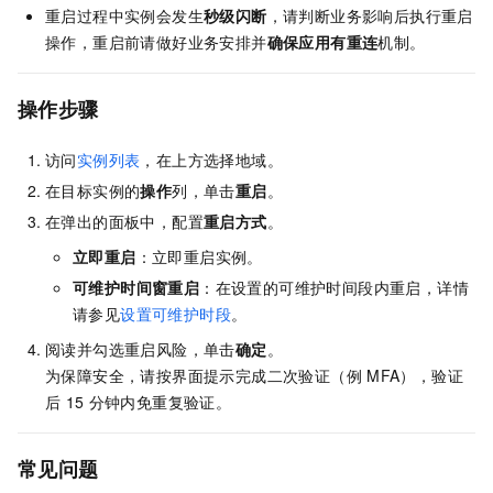
重启过程中实例会发生
秒级闪断
，请判断业务影响后执行重启
操作，重启前请做好业务安排并
确保应用有重连
机制。
操作步骤
访问
实例列表
，在上方选择地域。
在目标实例的
操作
列，单击
重启
。
在弹出的面板中，配置
重启方式
。
立即重启
：立即重启实例。
可维护时间窗重启
：在设置的可维护时间段内重启，详情
请参见
设置可维护时段
。
阅读并勾选重启风险，单击
确定
。
为保障安全，请按界面提示完成二次验证（例
MFA），验证
后
15
分钟内免重复验证。
常见问题