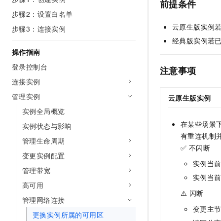
前提条件
步骤2：设置白名单
云原生
版实例
步骤3：连接实例
经典
版实例若
操作指南
登录控制台
注意事项
连接实例
管理实例
云原生
版实例
实例全局概览
在某些场景
实例状态与影响
有重连机制
管理生命周期
✅ 不闪断
变更实例配置
实例当
管理带宽
实例当
高可用
⚠️ 闪断
管理网络连接
变更主
更换实例所属的可用区