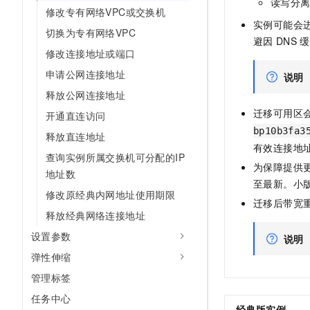
读写分
修改专有网络VPC或交换机
实例可能会
切换为专有网络VPC
避因
DNS
缓
修改连接地址或端口
申请公网连接地址
说明
释放公网连接地址
迁移可用区
开通直连访问
bp10b3fa3
释放直连地址
有效连接地
查询实例所属交换机可分配的IP
为保障提供
地址数
至最新。小
修改原经典内网地址使用期限
迁移后带宽
释放经典网络连接地址
设置参数
说明
弹性伸缩
管理标签
任务中心
经典
版实例