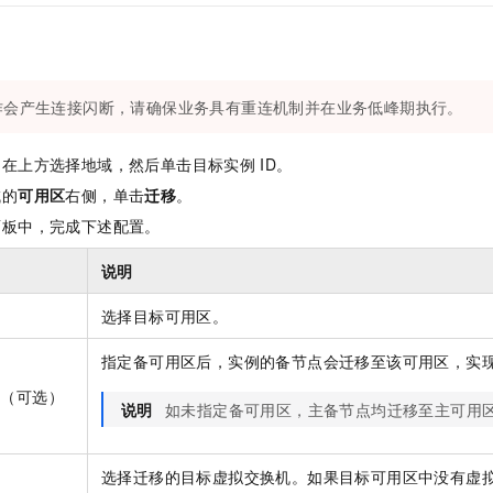
作会产生连接闪断，请确保业务具有重连机制并在业务低峰期执行。
，在上方选择地域，然后单击目标实例
ID。
域的
可用区
右侧，单击
迁移
。
面板中，完成下述配置。
说明
更
选择目标可用区。
指定备可用区后，实例的备节点会迁移至该可用区，实
更
（可选）
说明
如未指定备可用区，主备节点均迁移至主可用
选择迁移的目标虚拟交换机。如果目标可用区中没有虚