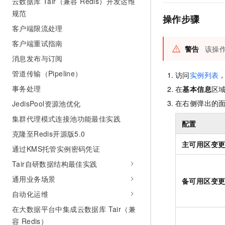
云数据库 Tair（兼容 Redis）开发运维
规范
操作步骤
客户端限流处理
客户端重试指南
警告
该操
消息发布与订阅
管道传输（Pipeline）
访问
实例列表
事务处理
在
基本信息
区
在右侧弹出的
JedisPool资源池优化
集群代理模式连接池功能最佳实践
配置
克隆至Redis开源版5.0
主可用区变
通过KMS托管实例密码凭证
Tair自研数据结构最佳实践
通用业务场景
备可用区变
自动化运维
在大数据平台中集成云数据库 Tair（兼
容 Redis）