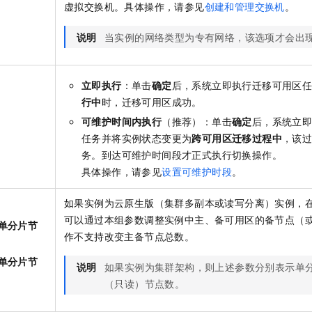
虚拟交换机。具体操作，请参见
创建和管理交换机
。
：
说明
当实例的网络类型为专有网络，该选项才会出
立即执行
：单击
确定
后，系统立即执行迁移可用区
行中
时，迁移可用区成功。
可维护时间内执行
（推荐）：单击
确定
后，系统立
任务并将实例状态变更为
跨可用区迁移过程中
，该
务。到达可维护时间段才正式执行切换操作。
具体操作，请参见
设置可维护时段
。
如果实例为云原生版（集群多副本或读写分离）实例，
可以通过本组参数调整实例中主、备可用区的备节点（
单分片节
作不支持改变主备节点总数。
单分片节
说明
如果实例为集群架构，则上述参数分别表示单
（只读）节点数。