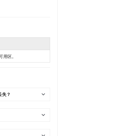
可用区。
丢失？