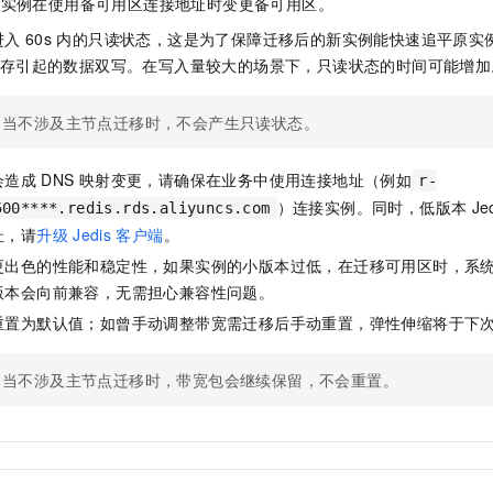
离实例在使用备可用区连接地址时变更备可用区。
进入
60s
内的只读状态，这是为了保障迁移后的新实例能快速追平原实
存引起的数据双写。在写入量较大的场景下，只读状态的时间可能增加
当不涉及主节点迁移时，不会产生只读状态。
会造成
DNS
映射变更，请确保在业务中使用连接地址（例如
r-
）连接实例。同时，低版本
Je
500****.redis.rds.aliyuncs.com
址，请
升级
Jedis
客户端
。
更出色的性能和稳定性，如果实例的小版本过低，在迁移可用区时，系
版本会向前兼容，无需担心兼容性问题。
重置为默认值；如曾手动调整带宽需迁移后手动重置，弹性伸缩将于下
当不涉及主节点迁移时，带宽包会继续保留，不会重置。