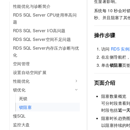
生显著影响。
性能优化与诊断简介
系统每
10
秒会对
RDS SQL Server CPU使用率高问
秒、并且阻塞了其
题
RDS SQL Server I/O高问题
操作步骤
RDS SQL Server空间不足问题
RDS SQL Server内存压力诊断与优
访问
RDS
实例
化
在左侧导航栏
空间管理
单击
锁阻塞
页
设置自动空间扩展
性能优化
页面介绍
锁优化
阻塞数量概览
死锁
可分时段查看
锁阻塞
时段包括
近一
慢SQL
阻塞时长趋势
监控大盘
以阻塞持续的