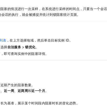
锁阻塞的情况进行一次采样，在系统进行采样的时间点，只要当一个会
他会话的执行，就会被捕捉并统计到锁阻塞统计页面。
列表
，在上方选择地域，然后单击目标实例
ID。
，选择
自治服务
>
锁优化
。
签，即可查询实例中的阻塞详情。
到近期产生的阻塞数量。
天
、
近一周
、
近两周
和
近一个月
。
图
时长为基准，展示某个时间段内阻塞时长的变化趋势。