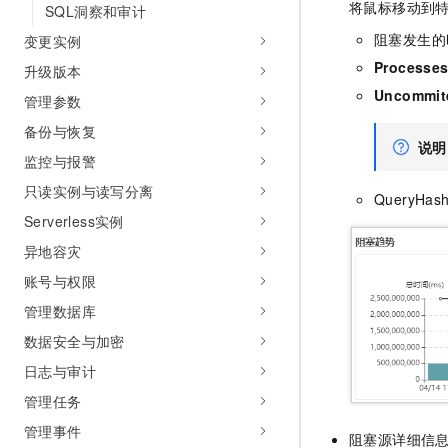
将鼠标移动到
SQL洞察和审计
阻塞发生的
变更实例
Processe
升级版本
Uncommit
管理参数
备份与恢复
说明
监控与报警
只读实例与读写分离
QueryHa
Serverless实例
异地容灾
账号与权限
管理数据库
数据安全与加密
日志与审计
管理任务
管理事件
阻塞源详细信