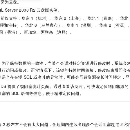
型需为云盘。
L Server 2008 R2
云盘版实例。
目前仅支持：
华东
1（杭州）、华东
2（上海）、华北
1（青岛）、华北
（呼和浩特）、华北
6（乌兰察布）、华南
1（深圳）、华南
2（河源）
中国（香港）、新加坡、阿联酋（迪拜）。
，为了保持数据的一致性，当某个会话对特定资源进行修改时，系统会
进行访问或修改。正常情况下，该锁的持续时间较短，修改结束后即会
但是当存在慢
SQL
或者其他异常时，可能会导致资源被长时间锁定，严
DS
提供了锁阻塞统计页面。通过查看该页面，可快速定位到阻塞源的
阻塞的
SQL
语句等信息，便于精准定位问题。
塞
2
秒左右不会有太大问题，但短期内连续出现多个会话阻塞超过
2
秒