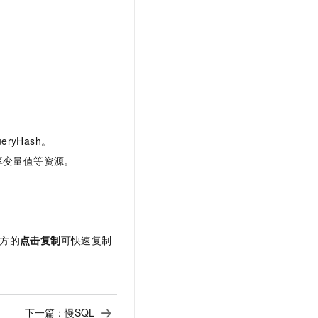
ueryHash。
享变量值等资源。
方的
点击复制
可快速复制
下一篇：
慢SQL