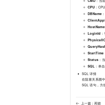
CMD
：当
CPU
：CP
DBName
ClientAp
HostName
LoginId
：
PhysicalI
QueryHas
StartTime
Status
：
SQL
：单击
SQL
详情
在阻塞关系图
SQL
语句，方
上一篇：
死锁