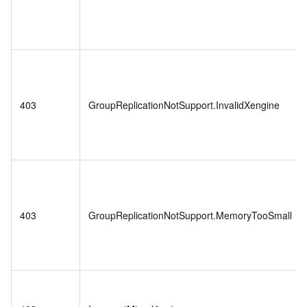
403
GroupReplicationNotSupport.InvalidXengine
403
GroupReplicationNotSupport.MemoryTooSmall