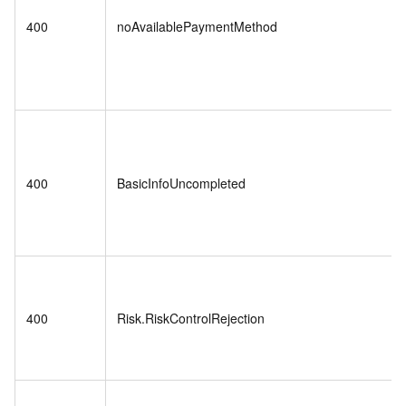
400
noAvailablePaymentMethod
400
BasicInfoUncompleted
400
Risk.RiskControlRejection