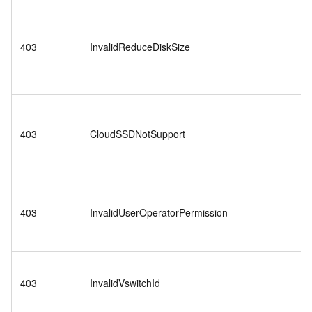
403
InvalidReduceDiskSize
403
CloudSSDNotSupport
403
InvalidUserOperatorPermission
403
InvalidVswitchId