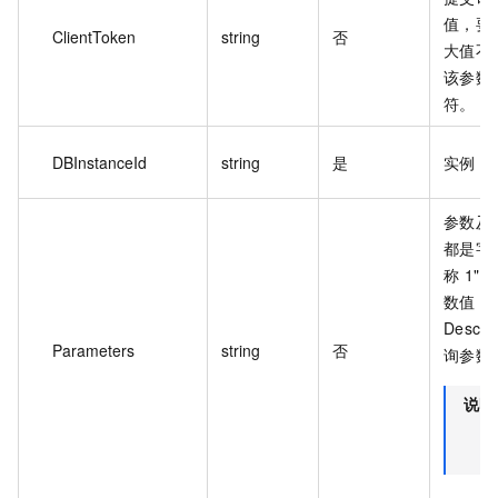
值，要
ClientToken
string
否
大值不超
该参数值
符。
DBInstanceId
string
是
实例 I
参数及其
都是字
称 1":
数值 2"
Descri
Parameters
string
否
询参数
说明