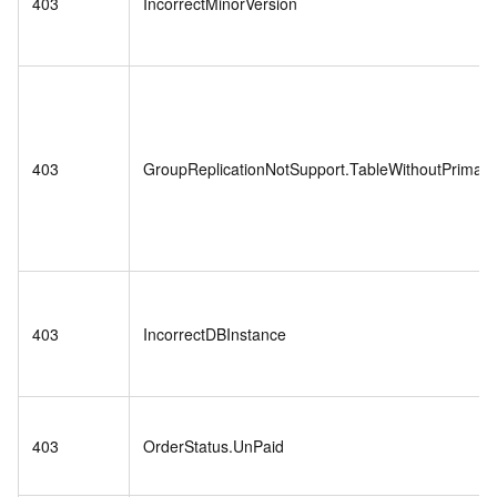
403
IncorrectMinorVersion
403
GroupReplicationNotSupport.TableWithoutPrimar
403
IncorrectDBInstance
403
OrderStatus.UnPaid