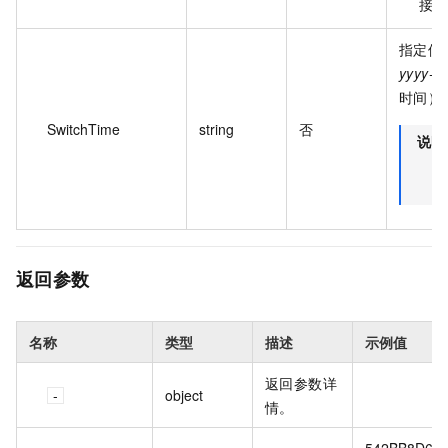
接口
指定修
yyyy-
时间）
SwitchTime
string
否
说明
返回参数
名称
类型
描述
示例值
返回参数详
object
情。