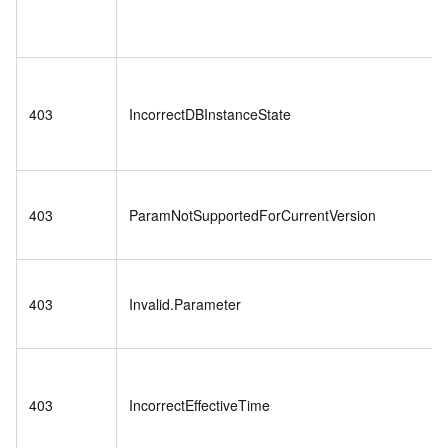
403
IncorrectDBInstanceState
403
ParamNotSupportedForCurrentVersion
403
Invalid.Parameter
403
IncorrectEffectiveTime