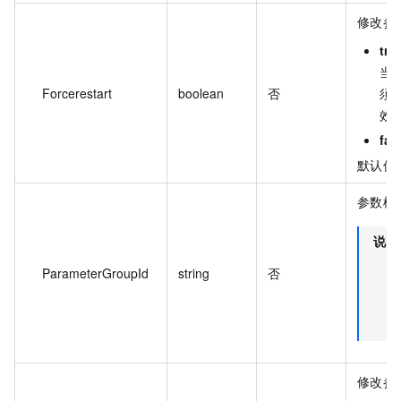
修改参
tru
当
Forcerestart
boolean
否
须传
效
fal
默认值
参数模板
说明
ParameterGroupId
string
否
修改参