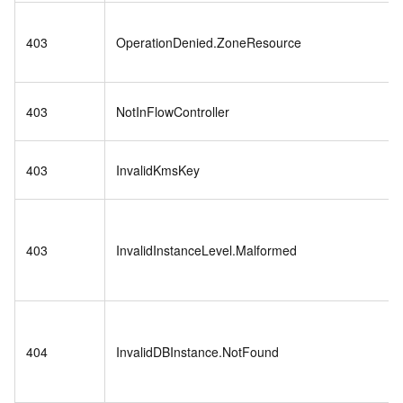
403
OperationDenied.ZoneResource
403
NotInFlowController
403
InvalidKmsKey
403
InvalidInstanceLevel.Malformed
404
InvalidDBInstance.NotFound