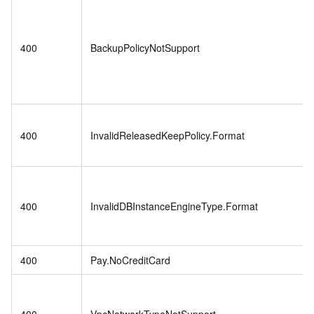
400
BackupPolicyNotSupport
400
InvalidReleasedKeepPolicy.Format
400
InvalidDBInstanceEngineType.Format
400
Pay.NoCreditCard