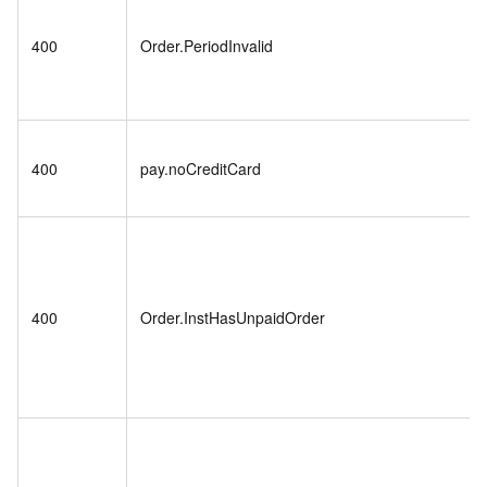
400
Order.PeriodInvalid
400
pay.noCreditCard
400
Order.InstHasUnpaidOrder