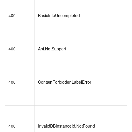
400
BasicInfoUncompleted
400
Api.NotSupport
400
ContainForbiddenLabelError
400
InvalidDBInstanceId.NotFound