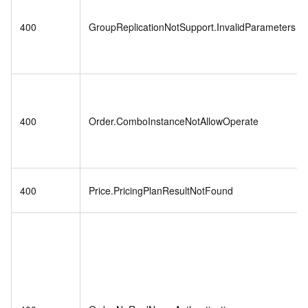
400
GroupReplicationNotSupport.InvalidParameters
400
Order.ComboInstanceNotAllowOperate
400
Price.PricingPlanResultNotFound