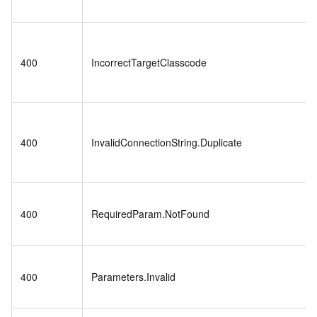
400
IncorrectTargetClasscode
400
InvalidConnectionString.Duplicate
400
RequiredParam.NotFound
400
Parameters.Invalid