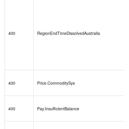
400
RegionEndTimeDissolvedAustralia
400
Price.CommoditySys
400
Pay.InsufficientBalance