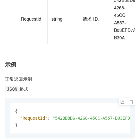
542BB8D6-
4268-
45CC-
RequestId
string
请求 ID。
A557-
B03EFD7A
B30A
示例
正常返回示例
格式
JSON
{
"RequestId"
:
"542BB8D6-4268-45CC-A557-B03EFD7AB3
}