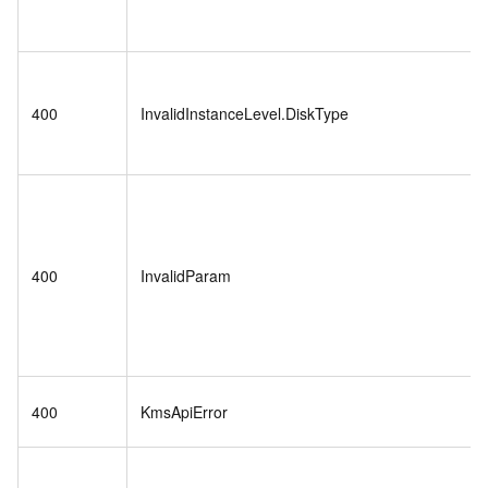
400
InvalidInstanceLevel.DiskType
400
InvalidParam
400
KmsApiError