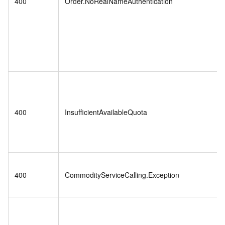
400
Order.NoRealNameAuthentication
400
InsufficientAvailableQuota
400
CommodityServiceCalling.Exception