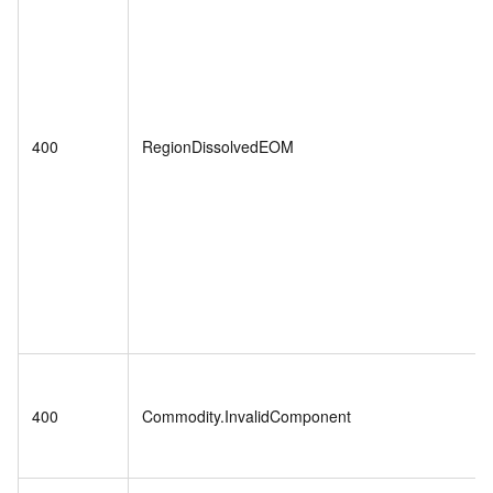
400
RegionDissolvedEOM
400
Commodity.InvalidComponent