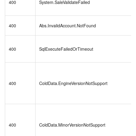
400
System.SaleValidateFailed
400
Abs.InvalidAccount.NotFound
400
SqlExecuteFailedOrTimeout
400
ColdData.EngineVersionNotSupport
400
ColdData.MinorVersionNotSupport