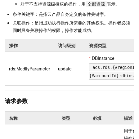
对于不支持资源级授权的操作，用
表示。
全部资源
条件关键字：是指云产品自身定义的条件关键字。
关联操作：是指成功执行操作所需要的其他权限。操作者必须
同时具备关联操作的权限，操作才能成功。
操作
访问级别
资源类型
*
DBInstance
acs:rds:{#regionId
rds:ModifyParameter
update
{#accountId}:dbinsta
请求参数
名称
类型
必填
描述
用于保
提交请