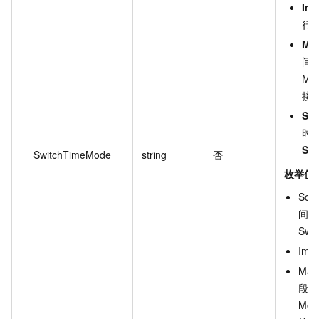
Imm
行
Mai
间
Mod
接
Sc
时
Swi
SwitchTimeMode
string
否
枚举值
Sch
间。
Swi
Imm
Main
段内
Modi