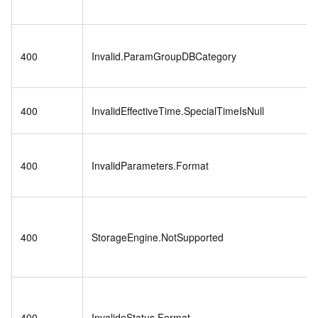
400
Invalid.ParamGroupDBCategory
400
InvalidEffectiveTime.SpecialTimeIsNull
400
InvalidParameters.Format
400
StorageEngine.NotSupported
400
InvalideStatus.Format