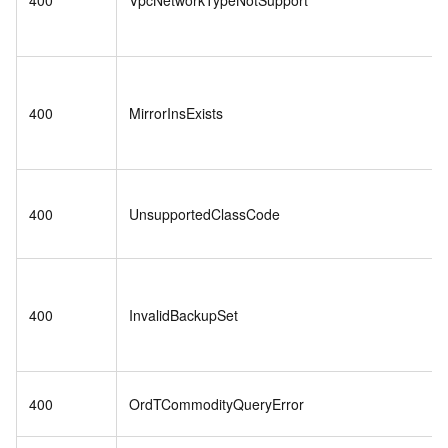
400
VpcNetworkTypeNotSupport
400
MirrorInsExists
400
UnsupportedClassCode
400
InvalidBackupSet
400
OrdTCommodityQueryError