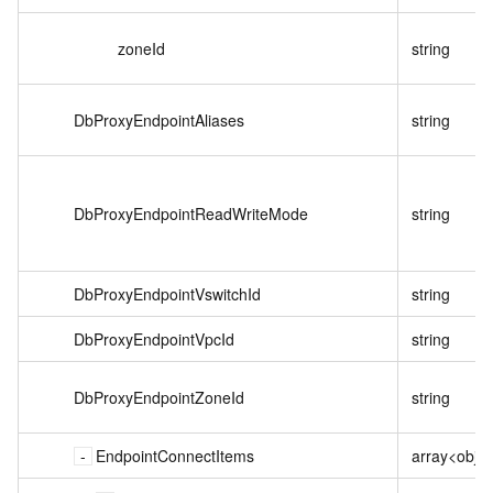
zoneId
string
DbProxyEndpointAliases
string
DbProxyEndpointReadWriteMode
string
DbProxyEndpointVswitchId
string
DbProxyEndpointVpcId
string
DbProxyEndpointZoneId
string
EndpointConnectItems
array<objec