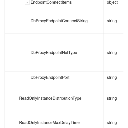
EndpointConnectItems
object
DbProxyEndpointConnectString
string
DbProxyEndpointNetType
string
DbProxyEndpointPort
string
ReadOnlyInstanceDistributionType
string
ReadOnlyInstanceMaxDelayTime
string