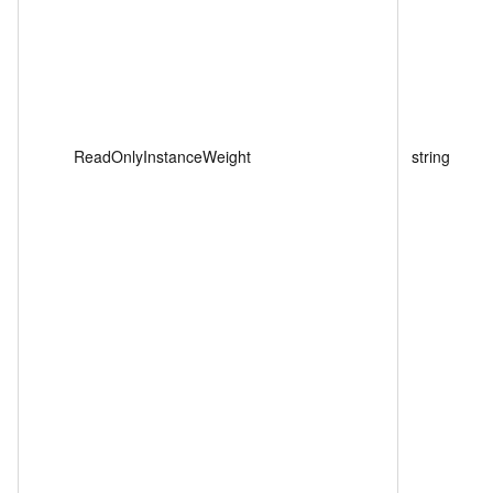
ReadOnlyInstanceWeight
string