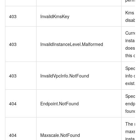
Kms ke
403
InvalidKmsKey
disable
Curren
instanc
403
InvalidInstanceLevel.Malformed
does no
this op
Specif
403
InvalidVpcInfo.NotFound
info do
exist.
Specifi
404
Endpoint.NotFound
endpoin
found.
The rel
maxsca
404
Maxscale.NotFound
instanc