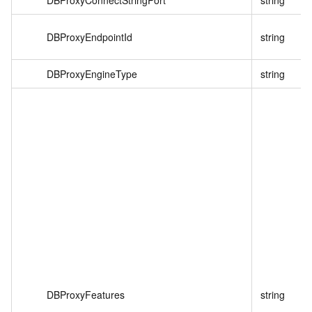
DBProxyConnectStringPort
string
DBProxyEndpointId
string
DBProxyEngineType
string
DBProxyFeatures
string