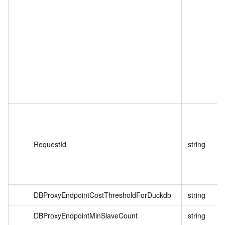
RequestId
string
DBProxyEndpointCostThresholdForDuckdb
string
DBProxyEndpointMinSlaveCount
string