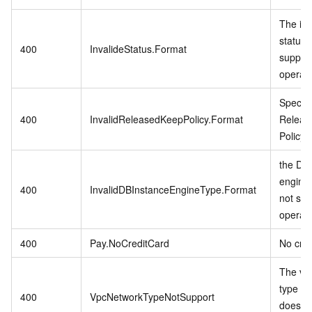
The in
status 
400
InvalideStatus.Format
support
operati
Specifi
400
InvalidReleasedKeepPolicy.Format
Releas
Policy i
the DB 
engine
400
InvalidDBInstanceEngineType.Format
not sup
operati
400
Pay.NoCreditCard
No cred
The vp
type in
400
VpcNetworkTypeNotSupport
does no