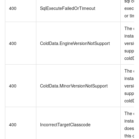
sql co
400
SqlExecuteFailedOrTimeout
executi
or time
The cu
instanc
400
ColdData.EngineVersionNotSupport
version
suppor
coldDa
The cu
instanc
400
ColdData.MinorVersionNotSupport
version
suppor
coldDa
The cu
instanc
400
IncorrectTargetClasscode
does no
this op