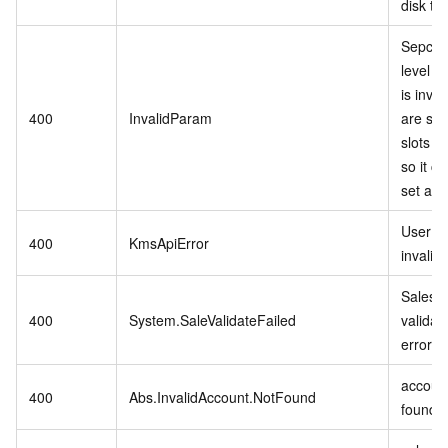
disk ty
Sepcifi
level P
is inva
400
InvalidParam
are stil
slots in
so it c
set as r
User se
400
KmsApiError
invalid.
Sales 
400
System.SaleValidateFailed
validat
error.
account
400
Abs.InvalidAccount.NotFound
found.