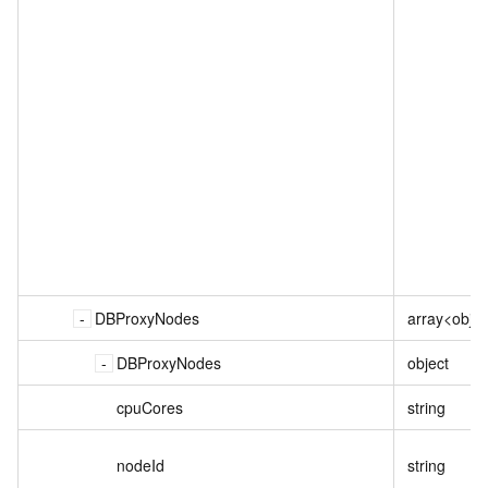
DBProxyNodes
array<objec
DBProxyNodes
object
cpuCores
string
nodeId
string