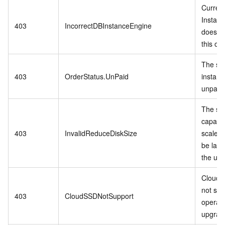
Curren
Instan
403
IncorrectDBInstanceEngine
does no
this op
The spe
403
OrderStatus.UnPaid
instanc
unpaid 
The st
capacit
403
InvalidReduceDiskSize
scale-
be larg
the us
Cloud 
not sup
403
CloudSSDNotSupport
operati
upgrade