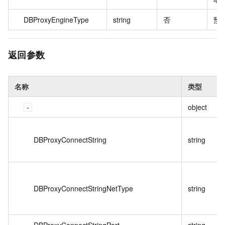
DBProxyEngineType
string
否
预
返回参数
名称
类型
object
DBProxyConnectString
string
DBProxyConnectStringNetType
string