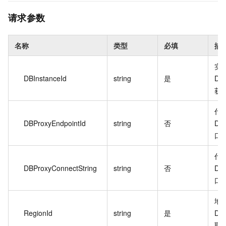
请求参数
名称
类型
必填
描
实
DBInstanceId
string
是
Des
获
代
DBProxyEndpointId
string
否
De
口
代
DBProxyConnectString
string
否
De
口
地
RegionId
string
是
De
取