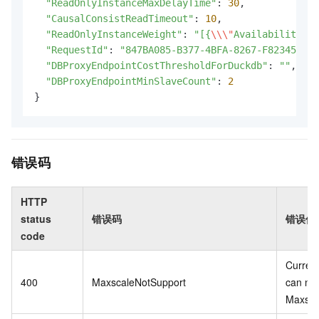
"ReadOnlyInstanceMaxDelayTime"
: 
30
,

"CausalConsistReadTimeout"
: 
10
,

"ReadOnlyInstanceWeight"
: 
"[{
\\
\"
Availability
\\
\
"RequestId"
: 
"847BA085-B377-4BFA-8267-F82345ECE1
"DBProxyEndpointCostThresholdForDuckdb"
: 
""
,

"DBProxyEndpointMinSlaveCount"
: 
2
}
错误码
HTTP
status
错误码
错误信
code
Current
400
MaxscaleNotSupport
can not
Maxsca