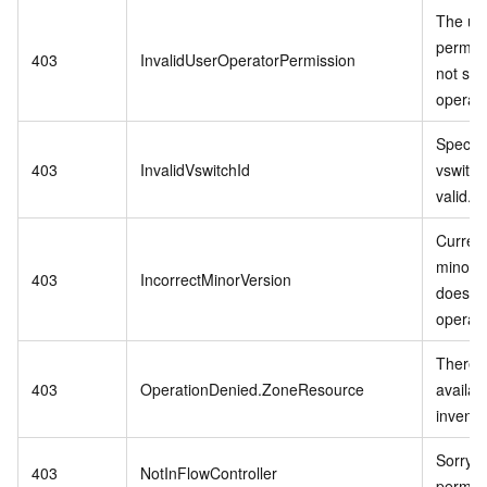
The us
permis
403
InvalidUserOperatorPermission
not sup
operati
Specifi
403
InvalidVswitchId
vswitch 
valid.
Curren
minor v
403
IncorrectMinorVersion
does no
operati
There i
403
OperationDenied.ZoneResource
availab
invento
Sorry,n
403
NotInFlowController
permiss