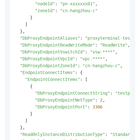
"nodeId"
: 
"pn-xxxxxxx01"
,

"zoneId"
: 
"cn-hangzhou-c"
      }

    ]

  },

"DbProxyEndpointAliases"
: 
"proxyterminal-test"
,

"DbProxyEndpointReadWriteMode"
: 
"ReadWrite"
,

"DbProxyEndpointVswitchId"
: 
"vsw-****"
,

"DbProxyEndpointVpcId"
: 
"vpc-****"
,

"DbProxyEndpointZoneId"
: 
"cn-hangzhou-c"
,

"EndpointConnectItems"
: {

"EndpointConnectItems"
: [

      {

"DbProxyEndpointConnectString"
: 
"testproxy
"DbProxyEndpointNetType"
: 
2
,

"DbProxyEndpointPort"
: 
3306
      }

    ]

  },

"ReadOnlyInstanceDistributionType"
: 
"Standard"
,
