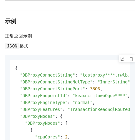
示例
正常返回示例
格式
JSON
{

"DBProxyConnectString"
: 
"testproxy****.rwlb.rds.
"DBProxyConnectStringNetType"
: 
"InnerString"
,

"DBProxyConnectStringPort"
: 
3306
,

"DBProxyEndpointId"
: 
"keaxncrjluwu0gue****"
,

"DBProxyEngineType"
: 
"normal"
,

"DBProxyFeatures"
: 
"TransactionReadSqlRouteOptim
"DBProxyNodes"
: {

"DBProxyNodes"
: [

      {

"cpuCores"
: 
2
,
