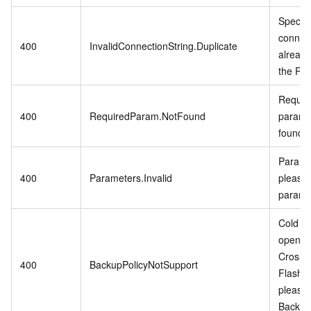
Specifi
connect
400
InvalidConnectionString.Duplicate
already
the RD
Require
400
RequiredParam.NotFound
param i
found.
Paramet
400
Parameters.Invalid
please 
parame
Cold Da
open w
CrossB
400
BackupPolicyNotSupport
Flash 
please
Backup 