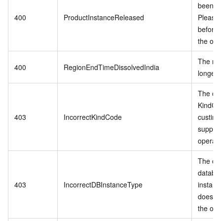
been r
400
ProductInstanceReleased
Please
before 
the ord
The reg
400
RegionEndTimeDissolvedIndia
longer 
The cu
KindCo
403
IncorrectKindCode
custins
support
operati
The cu
databa
403
IncorrectDBInstanceType
instanc
does no
the ope