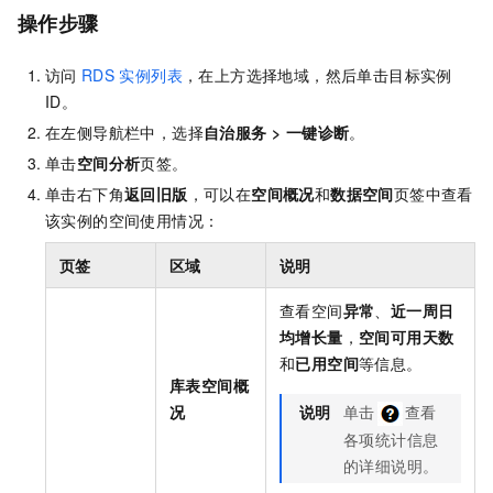
操作步骤
访问
RDS
实例列表
，在上方选择地域，然后单击目标实例
ID。
在左侧导航栏中，选择
自治服务
>
一键诊断
。
单击
空间分析
页签。
单击右下角
返回旧版
，可以在
空间概况
和
数据空间
页签中查看
该实例的空间使用情况：
页签
区域
说明
查看空间
异常
、
近一周日
均增长量
，
空间可用天数
和
已用空间
等信息。
库表空间概
况
说明
单击
查看
各项统计信息
的详细说明。