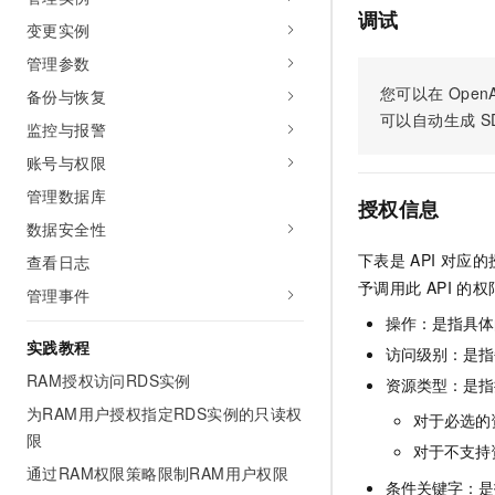
调试
变更实例
管理参数
您可以在
OpenA
备份与恢复
可以自动生成
S
监控与报警
账号与权限
管理数据库
授权信息
数据安全性
下表是
API
对应的
查看日志
予调用此
API
的权
管理事件
操作：是指具体
实践教程
访问级别：是指每
RAM授权访问RDS实例
资源类型：是指
为RAM用户授权指定RDS实例的只读权
对于必选的
限
对于不支持
通过RAM权限策略限制RAM用户权限
条件关键字：是