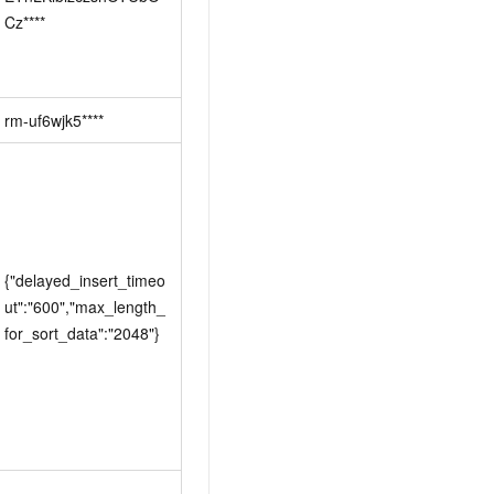
Cz****
rm-uf6wjk5****
{"delayed_insert_timeo
ut":"600","max_length_
for_sort_data":"2048"}