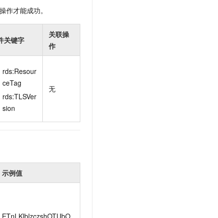
操作才能成功。
关联操
件关键字
作
rds:Resour
ceTag
无
rds:TLSVer
sion
示例值
ETnLKlblzczshOTUbO