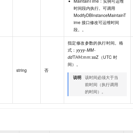
MaintainTime
：
实例可运维
时间段内执行。可调用
ModifyDBInstanceMaintainT
ime
接口修改可运维时间
段。
。
指定修改参数的执行时间。格
式：
yyyy-MM-
dd
T
HH:mm:ss
Z（UTC 时
间）。
string
否
说明
该时间必须大于当
前时间（执行调用
的时间）。