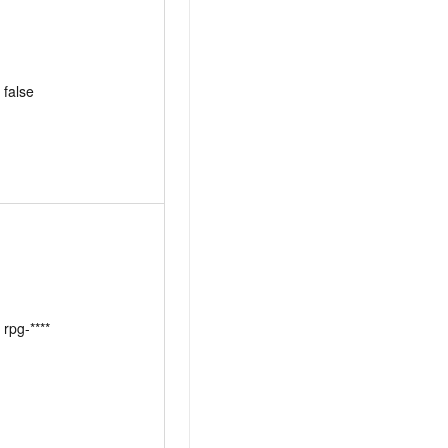
false
rpg-****