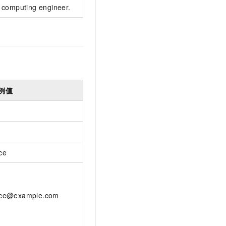
computing engineer.
例值
ice
ice@example.com