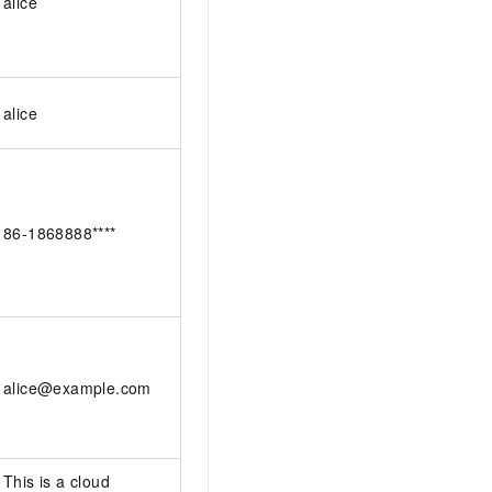
alice
alice
86-1868888****
alice@example.com
This is a cloud