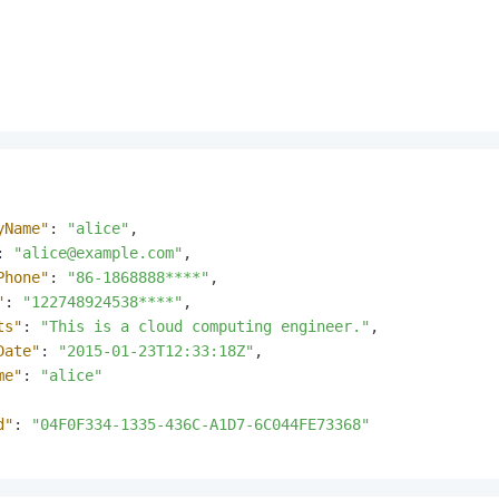
yName"
:
"alice"
,
:
"alice@example.com"
,
Phone"
:
"86-1868888****"
,
"
:
"122748924538****"
,
ts"
:
"This is a cloud computing engineer."
,
Date"
:
"2015-01-23T12:33:18Z"
,
me"
:
"alice"
d"
:
"04F0F334-1335-436C-A1D7-6C044FE73368"