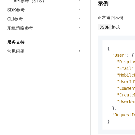
API参考（STS）
示例
SDK参考
正常返回示例
CLI参考
格式
JSON
系统策略参考
服务支持
{
常见问题
"User"
:
{
"Displa
"Email"
"Mobile
"UserId
"Commen
"Create
"UserNa
}
,
"RequestI
}