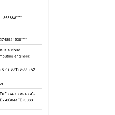
-1868888****
2748924538****
is is a cloud
mputing engineer.
15-01-23T12:33:18Z
ice
F0F334-1335-436C-
D7-6C044FE73368