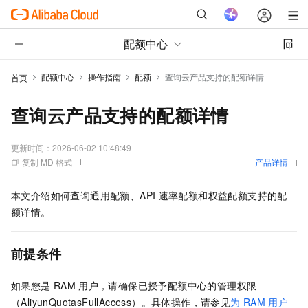
配额中心
配额中心
操作指南
配额
查询云产品支持的配额详情
首页
查询云产品支持的配额详情
更新时间：
2026-06-02 10:48:49
复制 MD 格式
产品详情
本文介绍如何查询通用配额、API
速率配额和权益配额支持的配
额详情。
前提条件
如果您是
RAM
用户，请确保已授予配额中心的管理权限
（AliyunQuotasFullAccess）。具体操作，请参见
为
RAM
用户