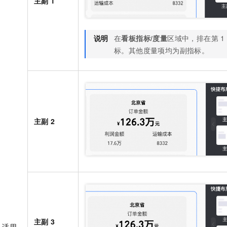
主副
1
说明
在
看板指标/度量
区域中，排在第
1
标。其他度量项均为副指标。
主副
2
主副
3
，适用