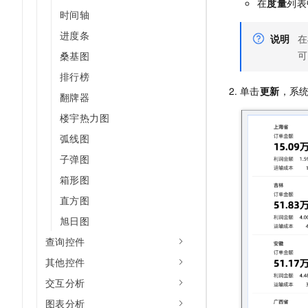
在
度量
列表
时间轴
进度条
说明
在
可
桑基图
排行榜
单击
更新
，系
翻牌器
楼宇热力图
弧线图
子弹图
箱形图
直方图
旭日图
查询控件
其他控件
交互分析
图表分析