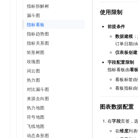
指标拆解树
使用限制
漏斗图
指标看板
前提条件
指标趋势图
数据建模
：
指标关系图
订单日期(da
矩形树图
仪表板创建
玫瑰图
字段配置限制
指标看板由
看板
词云图
看板标签由
热力图
看板指标由
对比漏斗图
来源去向图
图表数据配置
热力地图
符号地图
在
字段
页签，
飞线地图
在
维度
列表
动态条形图