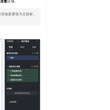
/度量
区域。
整其他度量项为主指标，