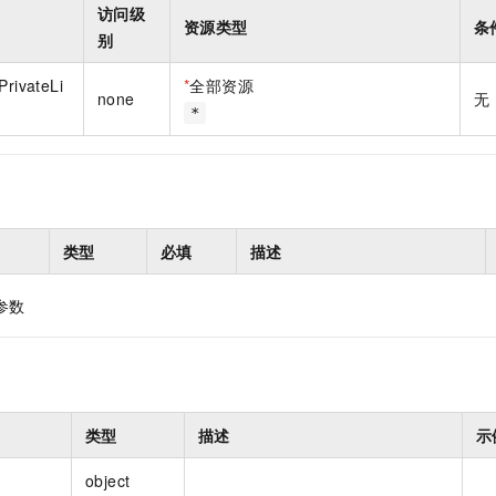
访问级
资源类型
条
别
PrivateLi
*
全部资源
none
无
*
类型
必填
描述
参数
类型
描述
示
object