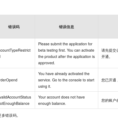
错误码
错误信息
Please submit the application for
countTypeRestrict
beta testing first. You can activate
请先提交
d
the product after the application is
开通。
approved.
You have already activated the
rderOpend
service. Go to the console to start
您已开通
using it.
validAccountStatus
Your account does not have
您的账户
NotEnoughBalance
enough balance.
更多错误码。