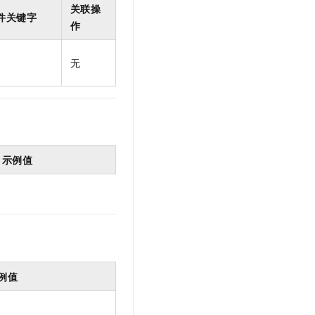
关联操
件关键字
作
无
示例值
例值