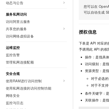
动态与公告
您可以在
OpenA
可以自动生成
S
服务私网访问
访问阿里云服务
共享您的服务
授权信息
访问网络虚拟设备
下表是
API
对应的
运维监控
予调用此
API
的权
监控告警
操作：是指具
管理私网连接配额
访问级别：是指
资源类型：是
安全合规
对于必选的
使用RAM进行访问控制
对于不支持
使用私网连接的访问控制功能
条件关键字：
网络安全
关联操作：是
监控与日志