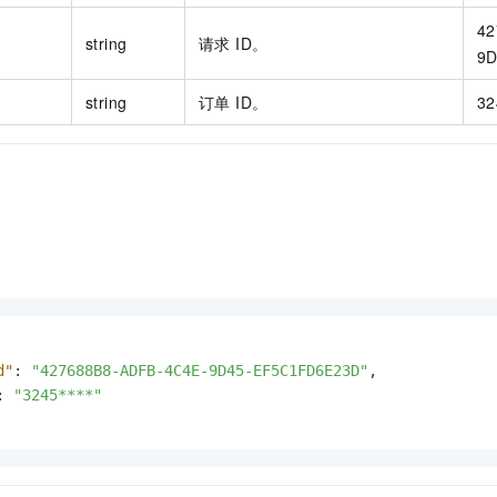
42
string
请求 ID。
9D
string
订单 ID。
32
d"
:
"427688B8-ADFB-4C4E-9D45-EF5C1FD6E23D"
,
:
"3245****"