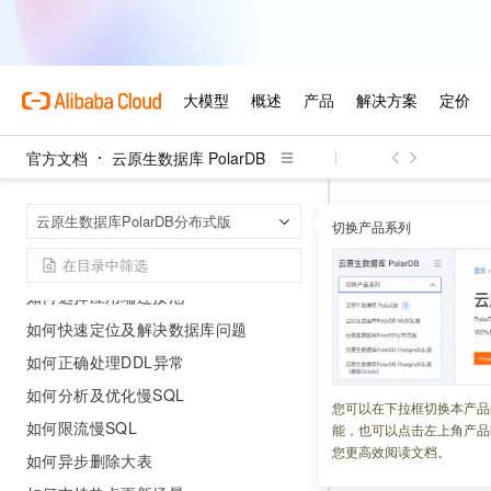
AUTO模式性能白皮书（企业版）
DRDS模式性能白皮书（企业版）
最佳实践
如何配置备库读账号
官方文档
云原生数据库 PolarDB
核心监控指标与告警实践
接入DataWorks数据集成
云原生数据库 Po
首页
云原生数据库PolarDB分布式版
切换产品系列
如何选择实例规格
如何选择升配与扩容
创建Polar
如何选择应用端连接池
如何快速定位及解决数据库问题
更新时间：
2026-04-16
如何正确处理DDL异常
本文介绍如何创建
如何分析及优化慢SQL
您可以在下拉框切换本产品
如何限流慢SQL
能，也可以点击左上角产品
操作步骤
您更高效阅读文档。
如何异步删除大表