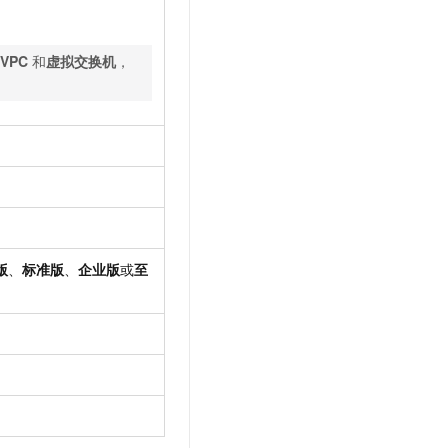
VPC
和
虚拟交换机
，
版
、
标准版
、
企业版
或
至