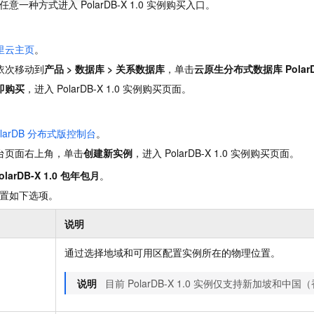
任意一种方式进入
PolarDB-X 1.0
实例购买入口。
里云主页
。
依次移动到
产品
>
数据库
>
关系数据库
，单击
云原生分布式数据库
Polar
即购买
，进入
PolarDB-X 1.0
实例购买页面。
larDB
分布式版控制台
。
台页面右上角，单击
创建新实例
，进入
PolarDB-X 1.0
实例购买页面。
olarDB-X 1.0 包年包月
。
置如下选项。
说明
通过选择地域和可用区配置实例所在的物理位置。
说明
目前
PolarDB-X 1.0
实例仅支持新加坡和中国（