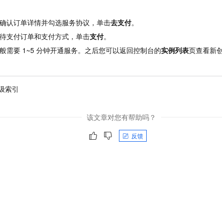
确认订单详情并勾选服务协议，单击
去支付
。
待支付订单和支付方式，单击
支付
。
般需要
1~5
分钟开通服务。之后您可以返回控制台的
实例列表
页查看新
级索引
该文章对您有帮助吗？
反馈