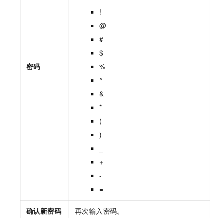
!
@
#
$
密码
%
^
&
*
(
)
_
+
-
=
确认新密码
再次输入密码。