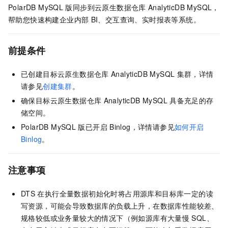
PolarDB MySQL
版
同步到
云原生数据仓库
AnalyticDB MySQL
，
帮助您快速构建企业内部
BI、交互查询、实时报表等系统。
前提条件
已创建目标
云原生数据仓库
AnalyticDB MySQL
集群，详情
请参见
创建集群
。
确保目标
云原生数据仓库
AnalyticDB MySQL
具备充足的存
储空间。
PolarDB MySQL
版
已开启
Binlog，详情请参见
如何开启
Binlog
。
注意事项
DTS
在执行全量数据初始化时将占用源库和目标库一定的读
写资源，可能会导致数据库的负载上升，在数据库性能较差、
规格较低或业务量较大的情况下（例如源库有大量慢
SQL、