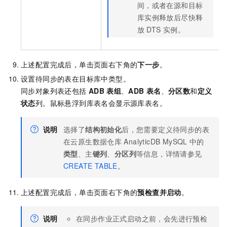
间，或者在源和目标
库实例释放后尽快释
放
DTS
实例。
上述配置完成后，单击页面右下角的
下一步
。
设置待同步的表在目标库中类型。
同步对象列表还包括
ADB
表组
、
ADB
表名
、
分区数
和
定义
状态
列。鼠标悬浮到库表名会显示源库表名。
说明
选择了
结构初始化
后，您需要定义待同步的表
在
云原生数据仓库
AnalyticDB MySQL
中的
类型
、主
键列
、
分区列
等信息，详情请参见
CREATE TABLE
。
上述配置完成后，单击页面右下角的
预检查并启动
。
说明
在同步作业正式启动之前，会先进行预检