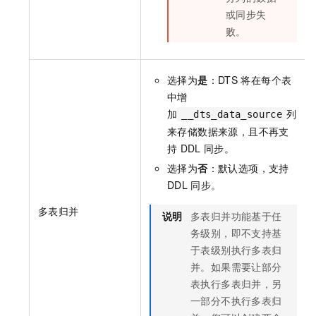
或同步失
败。
选择为
是
：DTS
将在每个表
中增
加
列
__dts_data_source
来存储数据来源，且不再支
持
DDL
同步。
选择为
否
：默认选项，支持
DDL
同步。
多表归并
说明
多表归并功能基于任
务级别，即不支持基
于表级别执行多表归
并。如果需要让部分
表执行多表归并，另
一部分不执行多表归