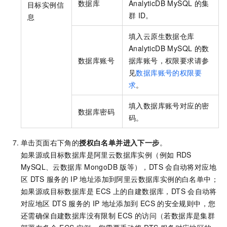
数据库
AnalyticDB MySQL
的集
目标实例信
群
ID。
息
填入
云原生数据仓库
AnalyticDB MySQL
的数
数据库账号
据库账号，权限要求请参
见
数据库账号的权限要
求
。
填入数据库账号对应的密
数据库密码
码。
单击页面右下角的
授权白名单并进入下一步
。
如果源或目标数据库是阿里云数据库实例（例如
RDS
MySQL
、
云数据库
MongoDB
版
等），DTS
会自动将对应地
区
DTS
服务的
IP
地址添加到阿里云数据库实例的白名单中；
如果源或目标数据库是
ECS
上的自建数据库，DTS
会自动将
对应地区
DTS
服务的
IP
地址添加到
ECS
的安全规则中，您
还需确保自建数据库没有限制
ECS
的访问（若数据库是集群