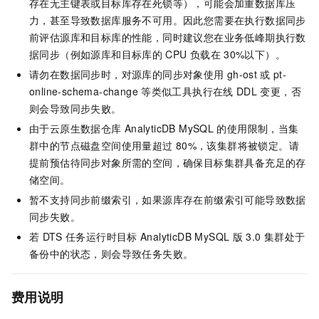
存在无主键表或目标库存在死锁等），可能会加重数据库压
力，甚至导致数据库服务不可用。因此您需要在执行数据同步
前评估源库和目标库的性能，同时建议您在业务低峰期执行数
据同步（例如源库和目标库的
CPU
负载在
30%以下）。
请勿在数据同步时，对源库的同步对象使用
gh-ost
或
pt-
online-schema-change
等类似工具执行在线
DDL
变更，否
则会导致同步失败。
由于
云原生数据仓库
AnalyticDB MySQL
的使用限制，当集
群中的节点磁盘空间使用量超过
80%，该集群将被锁定。请
提前预估待同步对象所需的空间，确保目标集群具备充足的存
储空间。
暂不支持同步前缀索引，如果源库存在前缀索引可能导致数据
同步失败。
若
DTS
任务运行时目标
AnalyticDB MySQL
版
3.0
集群处于
备份中的状态，则会导致任务失败。
费用说明