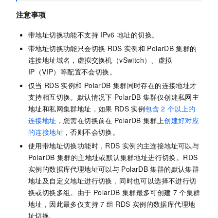
注意事项
带地址切换功能不支持
IPv6
地址的切换。
带地址切换功能只会切换
RDS
实例和
PolarDB
集群的
连接地址域名，虚拟交换机（vSwitch）、虚拟
IP（VIP）等配置不会切换。
仅当
RDS
实例和
PolarDB
集群同时存在的连接地址才
支持相互切换。默认情况下
PolarDB
集群仅创建私网主
地址和私网集群地址，如果
RDS
实例
包含
2
个以上的
连接地址
，您需在切换前在
PolarDB
集群上
创建好对应
的连接地址
，否则不会切换。
使用带地址切换功能时，
RDS
实例的主连接地址可以与
PolarDB
集群的主地址或默认集群地址进行切换。
RDS
实例的数据库代理地址可以与
PolarDB
集群的默认集群
地址及自定义地址进行切换，同时也可以选择不进行切
换或切换多组。由于
PolarDB
集群最多可创建
7
个集群
地址，因此最多仅支持
7
组
RDS
实例的数据库代理地
址切换。