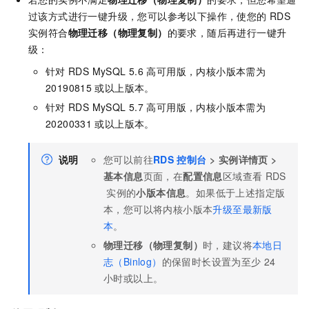
过该方式进行一键升级，您可以参考以下操作，使您的
RDS
实例符合
物理迁移（物理复制）
的要求，随后再进行一键升
级：
针对
RDS MySQL
5.6
高可用版，内核小版本需为
20190815
或以上版本。
针对
RDS MySQL
5.7
高可用版，内核小版本需为
20200331
或以上版本。
说明
您可以前往
RDS
控制台
>
实例详情页
>
基本信息
页面，在
配置信息
区域查看
RDS
实例的
小版本信息
。如果低于上述指定版
本，您可以将内核小版本
升级至最新版
本
。
物理迁移（物理复制）
时，建议将
本地日
志（Binlog）
的保留时长设置为至少
24
小时或以上。