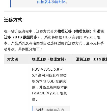
内核版本功能对比
。
迁移方式
在一键升级流程中，迁移方式分为
物理迁移（物理复制）
和
逻辑
迁移（DTS
数据同步）
。系统将根据
RDS
实例的
MySQL
版
本、产品系列及存储类型自动选择适用的迁移方式，且不支持手
动修改。具体区分如下：
对比项
物理迁移（物理复制）
逻辑迁移（DTS
数据
RDS MySQL
5.6
和
5.7
高可用版且存储类
型为
本地
SSD
盘
的实
例，升级至相同版本的
PolarDB MySQL
版
集
群
。
说明
实例存在内