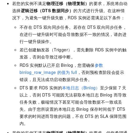
若您的实例不满足
物理迁移（物理复制）
的要求，系统将自动
选择
逻辑迁移（DTS
数据同步）
的方式进行升级。在这种情
况下，为避免一键升级失败，
RDS
实例还需满足以下条件：
不存在
DTS
双向同步任务。若存在
DTS
双向同步任务，
在进行一键升级时可能会导致数据不一致的情况，请勿进
行一键升级操作。
若已创建触发器（Trigger），需先删除
RDS
实例中的触
发器，否则会导致迁移中断。
RDS
实例默认已开启
Binlog，您需确保
参数
binlog_row_image
的值为
full
，否则预检查阶段会提示
错误，且无法成功启动数据同步任务。
DTS
要求
RDS
实例的
本地日志（Binlog）
至少保留
7
天
以上，否则
DTS
可能因无法获取本地日志
Binlog
而导致
任务失败，极端情况下甚至可能会导致数据不一致或丢
失。由于您所设置的本地日志
Binlog
保存时间低于
DTS
要求的时间进而导致的问题，不在
DTS
的
SLA
保障范围
内。
若您的实例不满足
物理迁移（物理复制）
的要求，但您希望通