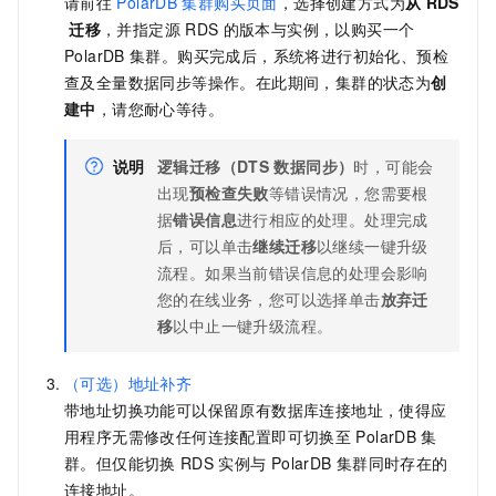
请前往
PolarDB
集群购买页面
，选择创建方式为
从
RDS
迁移
，并指定源
RDS
的版本与实例，以购买一个
PolarDB
集群。购买完成后，系统将进行初始化、预检
查及全量数据同步等操作。在此期间，集群的状态为
创
建中
，请您耐心等待。
说明
逻辑迁移（DTS
数据同步）
时，可能会
出现
预检查失败
等错误情况，您需要根
据
错误信息
进行相应的处理。处理完成
后，可以单击
继续迁移
以继续一键升级
流程。如果当前错误信息的处理会影响
您的在线业务，您可以选择单击
放弃迁
移
以中止一键升级流程。
（可选）地址补齐
带地址切换功能可以保留原有数据库连接地址，使得应
用程序无需修改任何连接配置即可切换至
PolarDB
集
群。但仅能切换
RDS
实例与
PolarDB
集群同时存在的
连接地址。