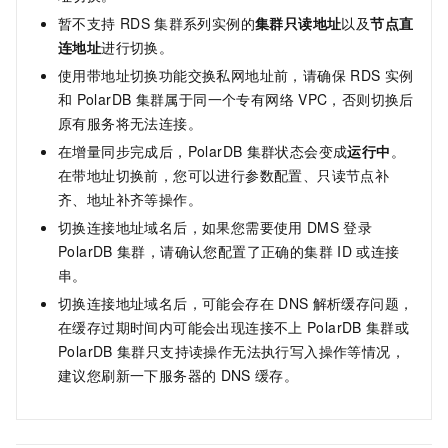
暂不支持
RDS
集群系列实例的
集群只读地址
以及
节点直
连地址
进行切换。
使用带地址切换功能交换私网地址前，请确保
RDS
实例
和
PolarDB
集群属于同一个专有网络
VPC，否则切换后
原有服务将无法连接。
在增量同步完成后，
PolarDB
集群状态会变成
运行中
。
在带地址切换前，您可以进行参数配置、只读节点补
齐、地址补齐等操作。
切换连接地址域名后，如果您需要使用
DMS
登录
PolarDB
集群，请确认您配置了正确的集群
ID
或连接
串。
切换连接地址域名后，可能会存在
DNS
解析缓存问题，
在缓存过期时间内可能会出现连接不上
PolarDB
集群或
PolarDB
集群只支持读操作无法执行写入操作等情况，
建议您刷新一下服务器的
DNS
缓存。