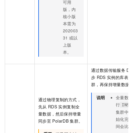
可用
版，内
核小版
本需为
202003
31
或以
上版
本。
通过数据传输服务
DT
步
RDS
实例的库表结
群，再保持增量数据
说明
全量数据
通过物理复制的方式，
行
INSE
先从
RDS
实例复制全
集群中的
量数据，然后保持增量
始化完成
同步至
PolarDB
集群。
间会比
R