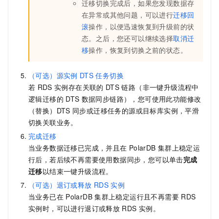
迁移切换完成后，如果您发现数据存
在异常或其他问题，可以进行
迁移回
滚
操作，以便迅速恢复到升级前的状
态。之后，您还可以继续选择
取消迁
移
操作，恢复到切换之前的状态。
（可选）源实例
DTS
任务切换
若
RDS
实例存在关联的
DTS
链路（非一键升级流程中
逻辑迁移的
DTS
数据同步链路），您可使用此功能修改
（替换）DTS
同步或迁移任务的源或目标库实例，平滑
切换关联业务。
完成迁移
当业务数据迁移已完成，并且在
PolarDB
集群上稳定运
行后，若后续不再需要使用数据同步，您可以单击
完成
迁移
以结束一键升级流程。
（可选）退订或释放
RDS
实例
当业务已在
PolarDB
集群上稳定运行且不再需要
RDS
实例时，可以进行退订或释放
RDS
实例。