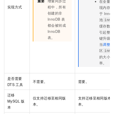
重要
增量同步过
在全量数
实现方式
程中，所有
现内存使
创建的非
于
Inno
InnoDB
表
池
inno
都会被转成
缓存数据
InnoDB
引起整体
表。
键升级完
当
调整
内
区
inno
的大小，
率。
是否需要
不需要。
需要。
DTS
工具
迁移
仅支持迁移至相同版
支持迁移至相同版本
MySQL
版
本。
本。
本