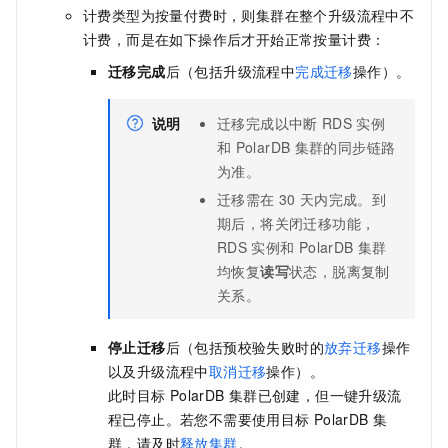
计费类型
为
按量付费
时，则集群在整个升级流程中不
计费，而是在如下操作后才开始正常按量计费：
迁移完成
后（包括升级流程中
完成迁移
操作）。
说明
迁移完成以中断
RDS
实例
和
PolarDB
集群的同步链路
为准。
迁移需在
30
天内完成。到
期后，将关闭迁移功能，
RDS
实例和
PolarDB
集群
均恢复
读写
状态，脱离复制
关系。
停止迁移
后（包括预校验失败时的
放弃迁移
操作
以及升级流程中
取消迁移
操作）。
此时目标
PolarDB
集群已创建，但一键升级流
程已停止。若您不需要使用目标
PolarDB
集
群，请及时
释放集群
。