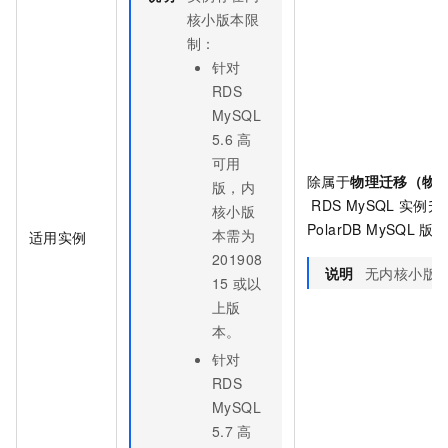
核小版本限
制：
针对
RDS
MySQL
5.6
高
可用
除属于
物理迁移（物
版，内
RDS MySQL
实例升
核小版
PolarDB MySQL
版
本需为
适用实例
201908
说明
无内核小版
15
或以
上版
本。
针对
RDS
MySQL
5.7
高