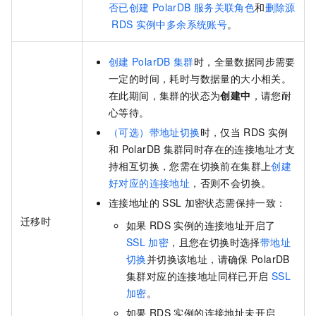
否已创建
PolarDB
服务关联角色
和
删除源
RDS
实例中多余系统账号
。
创建
PolarDB
集群
时，全量数据同步需要
一定的时间，耗时与数据量的大小相关。
在此期间，集群的状态为
创建中
，请您耐
心等待。
（可选）带地址切换
时，仅当
RDS
实例
和
PolarDB
集群同时存在的连接地址才支
持相互切换，您需在切换前在集群上
创建
好对应的连接地址
，否则不会切换。
连接地址的
SSL
加密状态需保持一致：
迁移时
如果
RDS
实例的连接地址开启了
SSL
加密
，且您在切换时选择
带地址
切换
并切换该地址，请确保
PolarDB
集群对应的连接地址同样已开启
SSL
加密
。
如果
RDS
实例的连接地址未开启