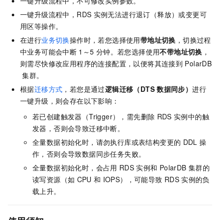
一键升级流程中，不可修改实例参数。
一键升级流程中，RDS
实例无法进行退订（释放）或变更可
用区等操作。
在进行
业务切换
操作时，若您选择使用
带地址切换
，切换过程
中业务可能会中断
1～5
分钟。若您选择使用
不带地址切换
，
则需尽快修改应用程序的连接配置，以便将其连接到
PolarDB
集群。
根据
迁移方式
，若您是通过
逻辑迁移（DTS
数据同步）
进行
一键升级，则会存在以下影响：
若已创建触发器（Trigger），需先删除
RDS
实例中的触
发器，否则会导致迁移中断。
全量数据初始化时，请勿执行库或表结构变更的
DDL
操
作，否则会导致数据同步任务失败。
全量数据初始化时，会占用
RDS
实例和
PolarDB
集群的
读写资源（如
CPU
和
IOPS），可能导致
RDS
实例的负
载上升。