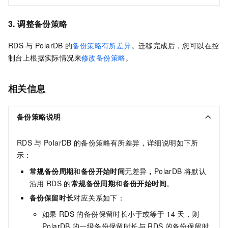
3. 调整备份策略
RDS
与
PolarDB
的
备份策略有所差异
。迁移完成后，您可以在控
制台上根据实际情况来
修改备份策略
。
相关信息
备份策略说明
RDS
与
PolarDB
的备份策略有所差异，详细说明如下所
示：
常规备份周期
和
备份开始时间
无差异
，
PolarDB
将默认
沿用
RDS
的
常规备份周期
和
备份开始时间
。
备份保留时长
对应关系如下：
如果
RDS
的备份保留时长小于或等于
14
天，则
PolarDB
的一级备份保留时长与
RDS
的备份保留时