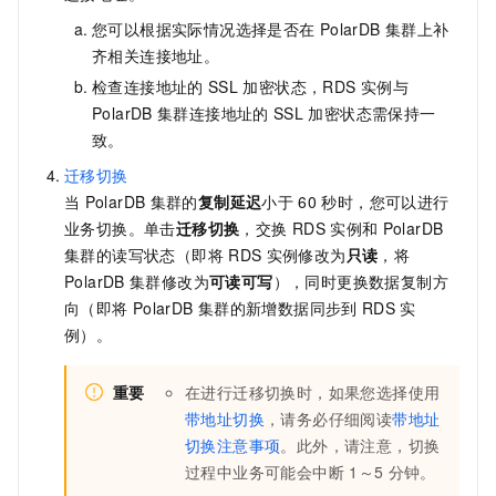
您可以根据实际情况选择是否在
PolarDB
集群上补
齐相关连接地址。
检查连接地址的
SSL
加密状态，
RDS
实例与
PolarDB
集群连接地址的
SSL
加密状态需保持一
致。
迁移切换
当
PolarDB
集群的
复制延迟
小于
60
秒时，您可以进行
业务切换。单击
迁移切换
，交换
RDS
实例和
PolarDB
集群的读写状态（即将
RDS
实例修改为
只读
，将
PolarDB
集群修改为
可读可写
），同时更换数据复制方
向（即将
PolarDB
集群的新增数据同步到
RDS
实
例）。
重要
在进行迁移切换时，如果您选择使用
带地址切换
，请务必仔细阅读
带地址
切换注意事项
。此外，请注意，切换
过程中业务可能会中断
1～5
分钟。