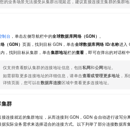
您的业务场景无法接受从集群出现延迟，建议直接连接主集群的集群地
控制台
，单击左侧导航栏中的
全球数据库网络（GDN）
。
络（GDN）
页面，找到目标
GDN，单击
全球数据库网络
ID/名称
进入
域内，找到目标从集群，单击
集群地址
栏的
查看
，即可在弹出的对话框
仅支持查看默认集群的连接地址信息，包括
私网
和
公网
地址。
如需获取更多连接地址的详细信息，请单击
查看或管理更多地址
，系
详情页面，您可以在
数据库连接
区域中查看更多连接地址。
库集群
直接连接就近的集群地址，从而连接到
GDN，GDN
会自动进行读写分
根据实际业务需求来选择适合的连接方式。以下列举了部分连接数据库