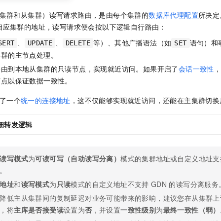
集群和从集群）读写请求路由，是由每个集群的
数据库代理配置
所决定
相应集群的地址，读写请求便会按以下逻辑自行路由：
、
、
等）、其他广播语法（如
语句）和
SERT
UPDATE
DELETE
SET
集群的主节点处理。
路由到本地从集群的只读节点，实现就近访问。如果开启了
会话一致性
节点以保证数据一致性。
了一个
统一的连接地址
，这不仅能够实现就近访问，还能在主集群切换
细转发逻辑
读写模式
为
可读可写（自动读写分离）
模式的集群地址或自定义地址支
。
地址
和
读写模式
为
只读
模式的自定义地址不支持
GDN
的读写分离服务
降低主从集群间的复制延迟对业务可能带来的影响，建议您在从集群上
，将
主库是否接受读
设置为
否
，并设置
一致性级别
为
最终一致性（弱）