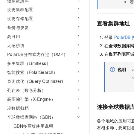
连接数据库
若
变更集群配置
变更存储配置
查看集群地址
备份与恢复
高可用
登录
PolarDB
无感秒切
在
全球数据库网
在
集群列表
区
PolarDB分布式内存池（DMP）
多主集群（Limitless）
说明
智能搜索（PolarSearch）
查询优化（Query Optimizer)
列存表（数仓分析）
高压缩引擎（X-Engine）
连接全球数据
冷数据归档
全球数据库网络（GDN）
各个地域的应用可
GDN多写版使用说明
有很多种，您可以