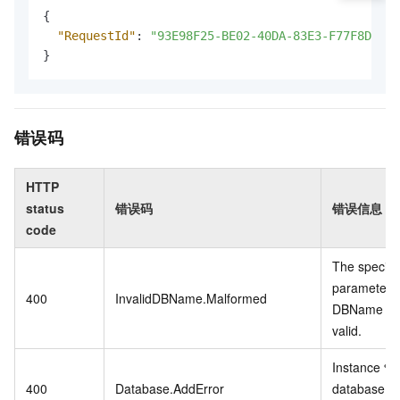
{
"RequestId"
:
"93E98F25-BE02-40DA-83E3-F77F8D****
}
错误码
HTTP
status
错误码
错误信息
code
The specifi
parameter
400
InvalidDBName.Malformed
DBName is 
valid.
Instance %
400
Database.AddError
database