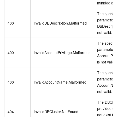
minidoc err
The specifi
parameter
400
InvalidDBDescription.Malformed
DBDescripti
not valid.
The specifi
parameter
400
InvalidAccountPrivilege.Malformed
AccountPriv
is not valid.
The specifi
parameter
400
InvalidAccountName.Malformed
AccountNam
not valid.
The DBClus
provided d
404
InvalidDBCluster.NotFound
not exist in 