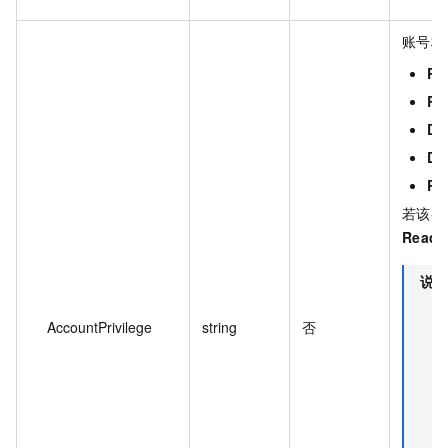
账号权
Re
Re
DM
DD
Re
若该参
ReadW
说明
AccountPrivilege
string
否