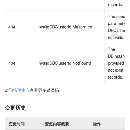
records.
The specifi
parameter
404
InvalidDBClusterId.Malformed
DBClusterId
not valid.
The
DBInstance
404
InvalidDBClusterId.NotFound
provided d
not exist in 
records.
访问
错误中心
查看更多错误码。
变更历史
变更时间
变更内容概要
操作