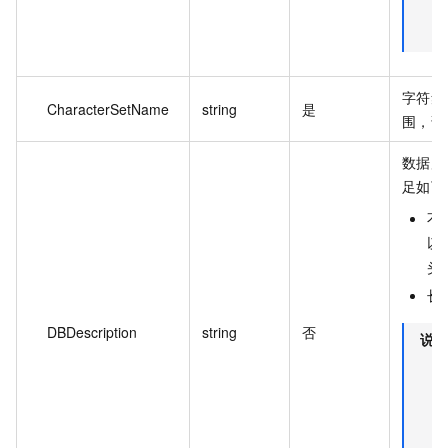
字符集
CharacterSetName
string
是
围，请
数据库
足如下
不
以
头
长度
DBDescription
string
否
说明