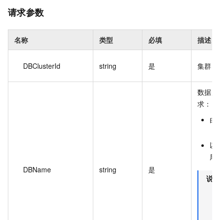
请求参数
名称
类型
必填
描述
DBClusterId
string
是
集群 I
数据库
求：
由
（
以
尾
DBName
string
是
说明